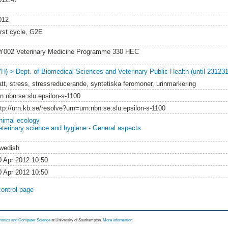
012
irst cycle, G2E
Y002 Veterinary Medicine Programme 330 HEC
VH) > Dept. of Biomedical Sciences and Veterinary Public Health (until 231231
att, stress, stressreducerande, syntetiska feromoner, urinmarkering
rn:nbn:se:slu:epsilon-s-1100
ttp://urn.kb.se/resolve?urn=urn:nbn:se:slu:epsilon-s-1100
nimal ecology
eterinary science and hygiene - General aspects
wedish
0 Apr 2012 10:50
0 Apr 2012 10:50
control page
tronics and Computer Science
at University of Southampton.
More information
.