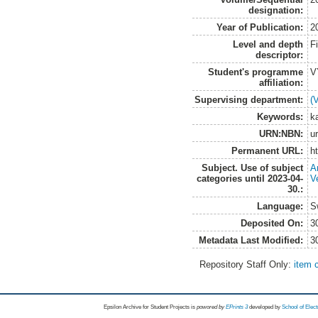
designation:
Year of Publication:
2
Level and depth
F
descriptor:
Student's programme
V
affiliation:
Supervising department:
(
Keywords:
k
URN:NBN:
u
Permanent URL:
h
Subject. Use of subject
A
categories until 2023-04-
V
30.:
Language:
S
Deposited On:
3
Metadata Last Modified:
3
Repository Staff Only:
item 
Epsilon Archive for Student Projects is
powored by
EPrints 3
developed by
School of Elec