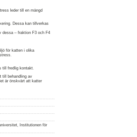
tress leder till en mängd
ering. Dessa kan tillverkas
av dessa – fraktion F3 och F4
ö för katten i olika
stress.
ill fredlig kontakt.
till behandling av
t är önskvärt att katter
versitet, Institutionen för