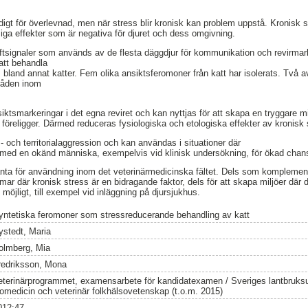
digt för överlevnad, men när stress blir kronisk kan problem uppstå. Kronisk s
ga effekter som är negativa för djuret och dess omgivning.
tsignaler som används av de flesta däggdjur för kommunikation och revirmark
att behandla
 bland annat katter. Fem olika ansiktsferomoner från katt har isolerats. Två 
råden inom
ktsmarkeringar i det egna reviret och kan nyttjas för att skapa en tryggare milj
ss föreligger. Därmed reduceras fysiologiska och etologiska effekter av kronisk 
ons- och territorialaggression och kan användas i situationer där
med en okänd människa, exempelvis vid klinisk undersökning, för ökad chans t
anta för användning inom det veterinärmedicinska fältet. Dels som komplement 
 där kronisk stress är en bidragande faktor, dels för att skapa miljöer där de
 möjligt, till exempel vid inläggning på djursjukhus.
yntetiska feromoner som stressreducerande behandling av katt
ystedt, Maria
olmberg, Mia
redriksson, Mona
eterinärprogrammet, examensarbete för kandidatexamen / Sveriges lantbruksuni
iomedicin och veterinär folkhälsovetenskap (t.o.m. 2015)
012:47