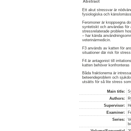
Abstract
Ett akut stressvar är nödvän
fysiologiska och känslomässi
Feromoner är kroppsegna dof
syntetiskt och användas för 
stressrelaterade problem hos
– har kända användningsom
veterinärmedicin.
F3 används av katten för ansi
situationer där risk för stre
F4 är antagonist till irritati
katten behöver konfronteras 
Båda fraktionerna är intress
beteendeproblem och sjukdomar
utsätts för så lite stress som
Main title:
S
Authors:
R
Supervisor:
H
Examiner:
F
Series:
V
b
Volume/Sequential
2