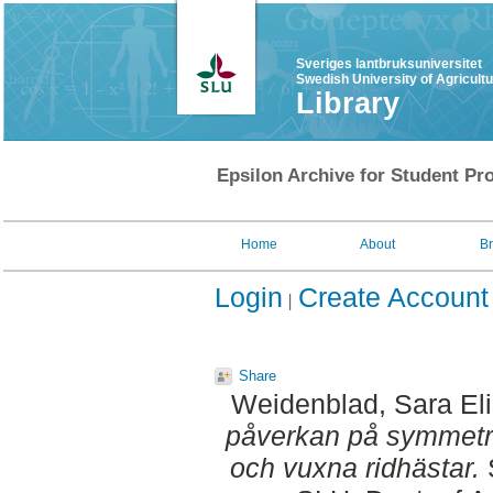
Sveriges lantbruksuniversitet
Swedish University of Agricult
Library
Epsilon Archive for Student Pro
Home
About
B
Login
Create Account
Share
Weidenblad, Sara El
påverkan på symmetri
och vuxna ridhästar.