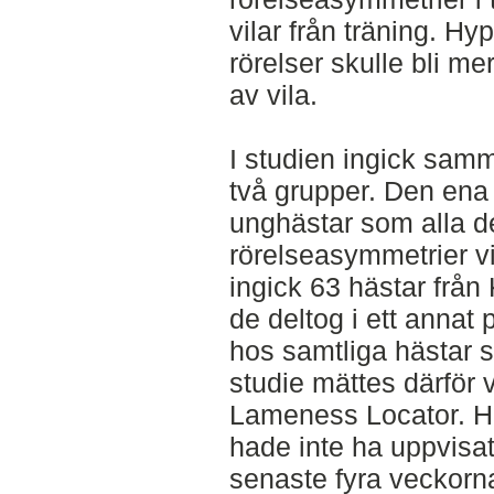
vilar från träning. Hy
rörelser skulle bli m
av vila.
I studien ingick samm
två grupper. Den ena
unghästar som alla de
rörelseasymmetrier v
ingick 63 hästar frå
de deltog i ett annat
hos samtliga hästar
studie mättes därför
Lameness Locator. H
hade inte ha uppvisat
senaste fyra veckorn