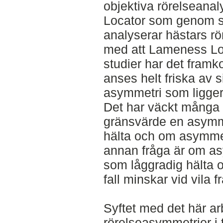
objektiva rörelsean
Locator som genom s
analyserar hästars rör
med att Lameness Lo
studier har det fram
anses helt friska av 
asymmetri som ligger
Det har väckt många f
gränsvärde en asymm
hälta och om asymmet
annan fråga är om a
som låggradig hälta 
fall minskar vid vila f
Syftet med det här ar
rörelseasymmetrier i 