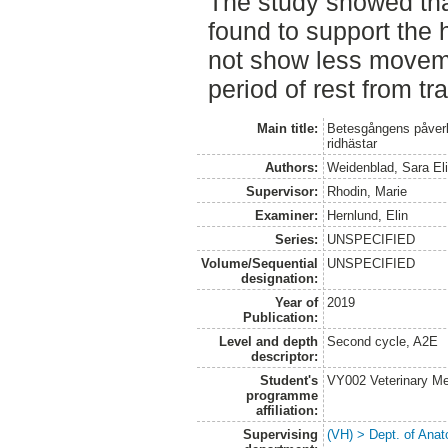
The study showed tha
found to support the 
not show less movem
period of rest from tra
Main title:
Betesgångens påverk
ridhästar
Authors:
Weidenblad, Sara El
Supervisor:
Rhodin, Marie
Examiner:
Hernlund, Elin
Series:
UNSPECIFIED
Volume/Sequential
UNSPECIFIED
designation:
Year of
2019
Publication:
Level and depth
Second cycle, A2E
descriptor:
Student's
VY002 Veterinary M
programme
affiliation:
Supervising
(VH) > Dept. of Anat