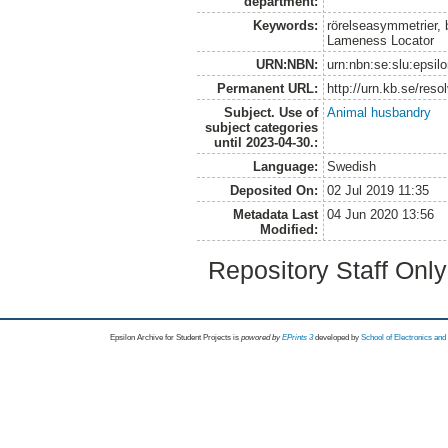
department:
Keywords:
rörelseasymmetrier, b
Lameness Locator
URN:NBN:
urn:nbn:se:slu:epsil
Permanent URL:
http://urn.kb.se/res
Subject. Use of
Animal husbandry
subject categories
until 2023-04-30.:
Language:
Swedish
Deposited On:
02 Jul 2019 11:35
Metadata Last
04 Jun 2020 13:56
Modified:
Repository Staff Onl
Epsilon Archive for Student Projects is
powored by
EPrints 3
developed by
School of Electronics an