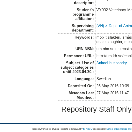
descriptor:
Student's
VY002 Veterinary M
programme
affiliation:
Supervising
(VH) > Dept. of Anim
department:
Keywords:
mobilt slakteri, småsk
scale slaughter, meat
URN:NBN:
urn:nbn:se:slu:epsil
Permanent URL:
http://urn.kb.se/res
Subject. Use of
Animal husbandry
subject categories
until 2023-04-30.:
Language:
Swedish
Deposited On:
25 May 2016 10:39
Metadata Last
27 May 2016 11:47
Modified:
Repository Staff Onl
Epsilon Archive for Student Projects is
powored by
EPrints 3
developed by
School of Electronics an