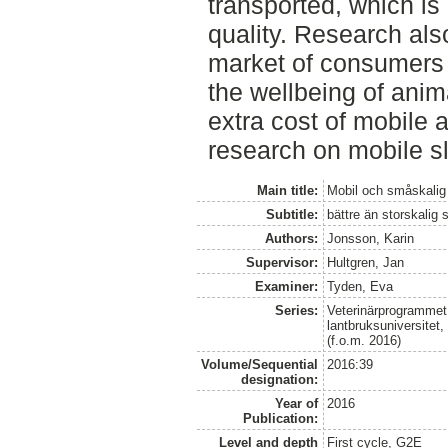
transported, which is 
quality. Research also
market of consumers 
the wellbeing of anim
extra cost of mobile 
research on mobile sl
Main title:
Mobil och småskalig 
Subtitle:
bättre än storskalig 
Authors:
Jonsson, Karin
Supervisor:
Hultgren, Jan
Examiner:
Tyden, Eva
Series:
Veterinärprogrammet
lantbruksuniversitet
(f.o.m. 2016)
Volume/Sequential
2016:39
designation:
Year of
2016
Publication:
Level and depth
First cycle, G2E