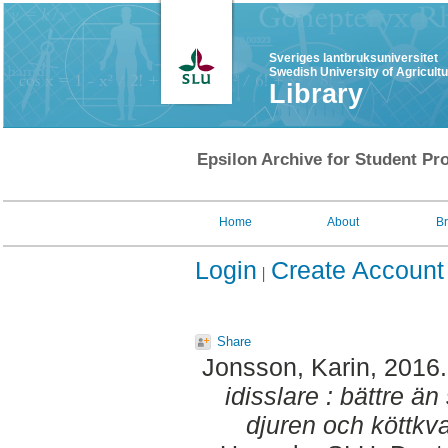
Sveriges lantbruksuniversitet
Swedish University of Agricult
Library
Epsilon Archive for Student Pro
Home
About
B
Login
Create Account
Share
Jonsson, Karin
, 2016
idisslare : bättre än
djuren och köttkva