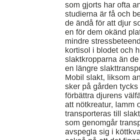
som gjorts har ofta a
studierna är få och be
de ändå för att djur s
en för dem okänd plat
mindre stressbeteend
kortisol i blodet och 
slaktkropparna än d
en längre slakttranspo
Mobil slakt, liksom 
sker på gården tycks h
förbättra djurens välfä
att nötkreatur, lamm 
transporteras till sla
som genomgår transp
avspegla sig i köttkv