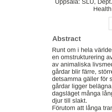
Uppsala: SLU, Dept.
Health
Abstract
Runt om i hela världe
en omstrukturering a
av animaliska livsmed
gårdar blir färre, stö
detsamma gäller för 
gårdar ligger belägna 
dagsläget många lång
djur till slakt.
Förutom att långa tra