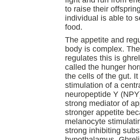
to raise their offsprin
individual is able to
food.
The appetite and regu
body is complex. The
regulates this is ghrel
called the hunger ho
the cells of the gut. I
stimulation of a cent
neuropeptide Y (NPY)
strong mediator of ap
stronger appetite beca
melanocyte stimulati
strong inhibiting subs
hypothalamus. Ghreli