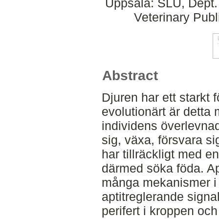
Uppsala: SLU, Dept.
Veterinary Publ
Abstract
Djuren har ett stark
evolutionärt är detta 
individens överlevnad
sig, växa, försvara si
har tillräckligt med e
därmed söka föda. Ap
många mekanismer i 
aptitreglerande signa
perifert i kroppen och