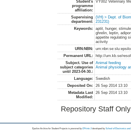
Student's
VY002 Veterinary M
programme
affiliation:
Supervising
(VH) > Dept. of Biom
department:
231231)
Keywords:
aptit, hunger, stimul
ghrelin, leptin, adipo
appetite regulating s
activity
URN:NBN:
urn:nbn:se:slu:epsil
Permanent URL:
http://urn.kb.se/res
Subject. Use of
Animal feeding
subject categories
Animal physiology a
until 2023-04-30.:
Language:
Swedish
Deposited On:
26 Sep 2014 13:10
Metadata Last
26 Sep 2014 13:10
Modified:
Repository Staff Onl
Epsilon Archive for Student Projects is
powored by
EPrints 3
developed by
School of Electronics an