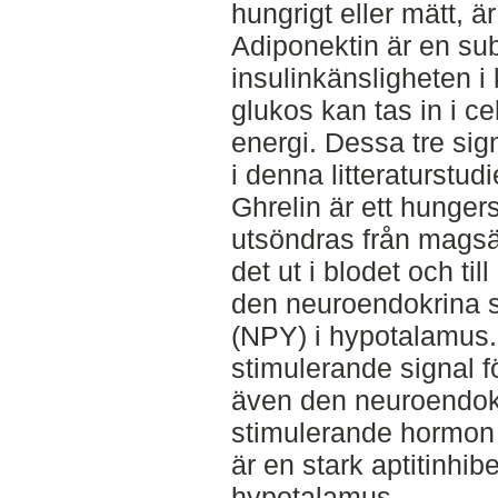
hungrigt eller mätt, är
Adiponektin är en su
insulinkänsligheten 
glukos kan tas in i ce
energi. Dessa tre si
i denna litteraturstudi
Ghrelin är ett hunge
utsöndras från magsä
det ut i blodet och til
den neuroendokrina 
(NPY) i hypotalamus. 
stimulerande signal fö
även den neuroendok
stimulerande hormon
är en stark aptitinhib
hypotalamus.