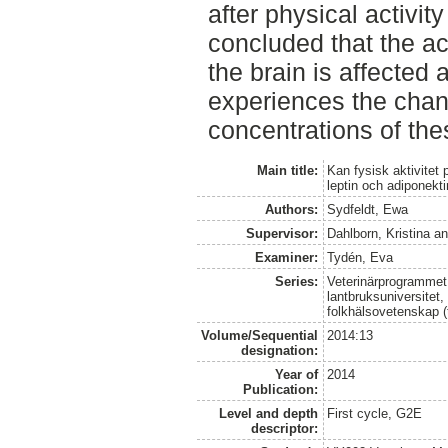
after physical activit
concluded that the act
the brain is affected
experiences the cha
concentrations of the
Main title:
Kan fysisk aktivitet 
leptin och adiponekt
Authors:
Sydfeldt, Ewa
Supervisor:
Dahlborn, Kristina
a
Examiner:
Tydén, Eva
Series:
Veterinärprogrammet
lantbruksuniversitet,
folkhälsovetenskap (
Volume/Sequential
2014:13
designation:
Year of
2014
Publication:
Level and depth
First cycle, G2E
descriptor: