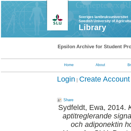
Sveriges lantbruksuniversitet
Swedish University of Agricult
Library
Epsilon Archive for Student Pro
Home
About
B
Login
Create Account
Share
Sydfeldt, Ewa
, 2014.
aptitreglerande signa
och adiponektin h