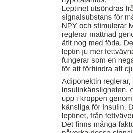
Leptinet utsöndras fr
signalsubstans för mä
NPY och stimulerar 
reglerar mättnad genom
ätit nog med föda. De
leptin ju mer fettväv
fungerar som en nega
för att förhindra att 
Adiponektin reglerar
insulinkänsligheten,
upp i kroppen genom 
känsliga för insulin. 
leptinet, från fettväve
Det finns många fakt
påverka dessa signal