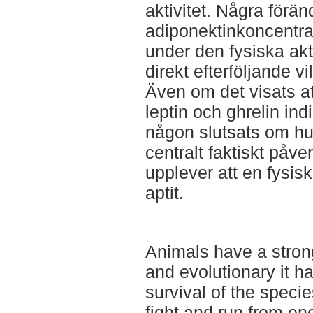
aktivitet. Några förän
adiponektinkoncentrat
under den fysiska akt
direkt efterföljande v
Även om det visats att
leptin och ghrelin indi
någon slutsats om hur
centralt faktiskt påv
upplever att en fysisk
aptit.
Animals have a stron
and evolutionary it h
survival of the speci
fight and run from e