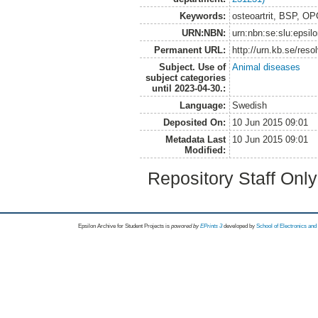
Keywords:
osteoartrit, BSP, OP
URN:NBN:
urn:nbn:se:slu:epsil
Permanent URL:
http://urn.kb.se/res
Subject. Use of
Animal diseases
subject categories
until 2023-04-30.:
Language:
Swedish
Deposited On:
10 Jun 2015 09:01
Metadata Last
10 Jun 2015 09:01
Modified:
Repository Staff Onl
Epsilon Archive for Student Projects is
powored by
EPrints 3
developed by
School of Electronics an