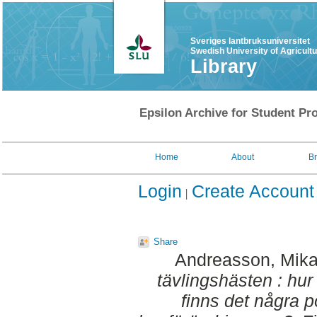
Sveriges lantbruksuniversitet
Swedish University of Agricult
Library
Epsilon Archive for Student Pro
Home
About
B
Login
Create Account
Share
Andreasson, Mika
tävlingshästen : hur
finns det några p