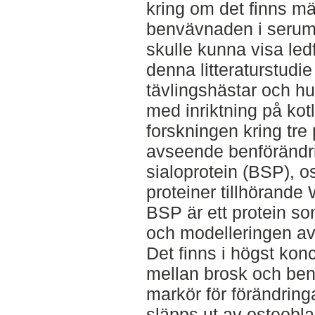
kring om det finns mä
benvävnaden i serum 
skulle kunna visa led
denna litteraturstudie
tävlingshästar och hu
med inriktning på ko
forskningen kring tre
avseende benförändri
sialoprotein (BSP), 
proteiner tillhörande 
BSP är ett protein so
och modelleringen av
Det finns i högst kon
mellan brosk och ben
markör för förändring
släpps ut av osteobla