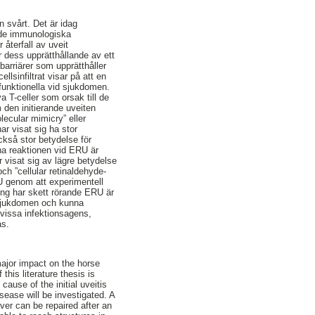
 svårt. Det är idag
a de immunologiska
återfall av uveit
dess upprätthållande av ett
arriärer som upprätthåller
lsinfiltrat visar på att en
funktionella vid sjukdomen.
a T-celler som orsak till de
 den initierande uveiten
lecular mimicry” eller
ar visat sig ha stor
ckså stor betydelse för
una reaktionen vid ERU är
ar visat sig av lägre betydelse
ch ”cellular retinaldehyde-
U genom att experimentell
ing har skett rörande ERU är
a sjukdomen och kunna
 vissa infektionsagens,
as.
ajor impact on the horse
is literature thesis is
ause of the initial uveitis
ease will be investigated. A
ver can be repaired after an