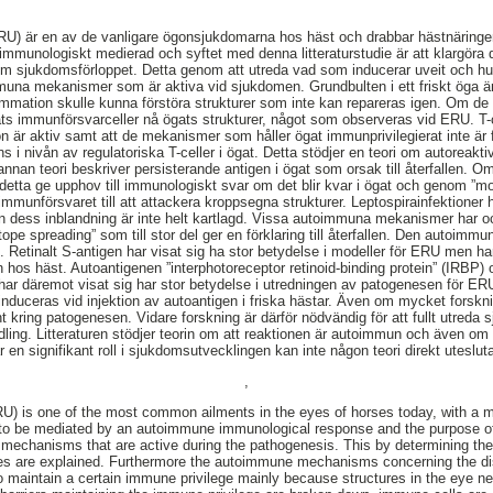
RU) är en av de vanligare ögonsjukdomarna hos häst och drabbar hästnäringen
immunologiskt medierad och syftet med denna litteraturstudie är att klargör
 sjukdomsförloppet. Detta genom att utreda vad som inducerar uveit och hur 
a mekanismer som är aktiva vid sjukdomen. Grundbulten i ett friskt öga är 
mmation skulle kunna förstöra strukturer som inte kan repareras igen. Om de b
ts immunförsvarceller nå ögats strukturer, något som observeras vid ERU. T-cel
on är aktiv samt att de mekanismer som håller ögat immunprivilegierat inte är 
 i nivån av regulatoriska T-celler i ögat. Detta stödjer en teori om autoreaktiv
nnan teori beskriver persisterande antigen i ögat som orsak till återfallen. Om
detta ge upphov till immunologiskt svar om det blir kvar i ögat och genom ”mo
 immunförsvaret till att attackera kroppsegna strukturer. Leptospirainfektioner h
n dess inblandning är inte helt kartlagd. Vissa autoimmuna mekanismer har o
tope spreading” som till stor del ger en förklaring till återfallen. Den autoimm
gen. Retinalt S-antigen har visat sig ha stor betydelse i modeller för ERU men h
os häst. Autoantigenen ”interphotoreceptor retinoid-binding protein” (IRBP) o
har däremot visat sig har stor betydelse i utredningen av patogenesen för ER
nduceras vid injektion av autoantigen i friska hästar. Även om mycket forskn
t kring patogenesen. Vidare forskning är därför nödvändig för att fullt utred
ndling. Litteraturen stödjer teorin om att reaktionen är autoimmun och även om
r en signifikant roll i sjukdomsutvecklingen kan inte någon teori direkt uteslut
,
RU) is one of the most common ailments in the eyes of horses today, with a m
to be mediated by an autoimmune immunological response and the purpose of th
 mechanisms that are active during the pathogenesis. This by determining the c
ses are explained. Furthermore the autoimmune mechanisms concerning the dis
o maintain a certain immune privilege mainly because structures in the eye ne