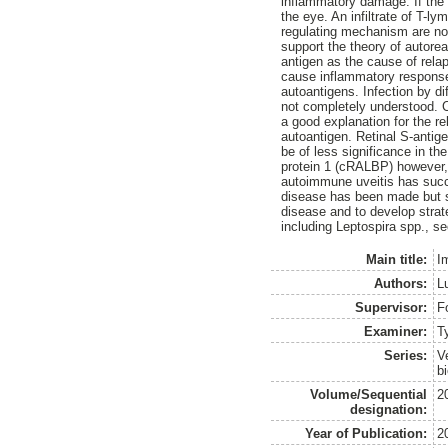
inflammatory damage. If the 
the eye. An infiltrate of T-
regulating mechanism are not
support the theory of autorea
antigen as the cause of relap
cause inflammatory responses
autoantigens. Infection by di
not completely understood. 
a good explanation for the r
autoantigen. Retinal S-antig
be of less significance in th
protein 1 (cRALBP) however,
autoimmune uveitis has succe
disease has been made but st
disease and to develop strat
including Leptospira spp., se
Main title:
I
Authors:
L
Supervisor:
F
Examiner:
T
Series:
V
b
Volume/Sequential
2
designation:
Year of Publication:
2