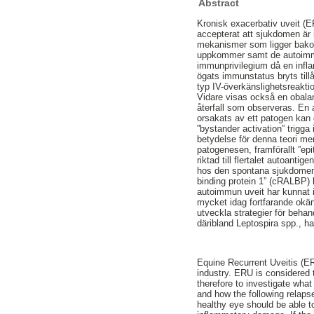
Abstract
Kronisk exacerbativ uveit (E
accepterat att sjukdomen är 
mekanismer som ligger bakom
uppkommer samt de autoimmun
immunprivilegium då en infla
ögats immunstatus bryts tillå
typ IV-överkänslighetsreakti
Vidare visas också en obalans
återfall som observeras. En a
orsakats av ett patogen kan 
”bystander activation” trigga
betydelse för denna teori me
patogenesen, framförallt ”epi
riktad till flertalet autoanti
hos den spontana sjukdomen h
binding protein 1” (cRALBP) 
autoimmun uveit har kunnat i
mycket idag fortfarande okän
utveckla strategier för beha
däribland Leptospira spp., ha
Equine Recurrent Uveitis (E
industry. ERU is considered 
therefore to investigate what
and how the following relap
healthy eye should be able t