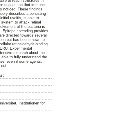
ble to reach structures in
 the suggestion that immune-
is noticed. These findings
heory describes a persisting
tial uveitis, is able to
system to attack retinal
volvement of the bacteria is
. Epitope spreading provides
are directed towards several
 upon but has been shown to
ellular retinaldehyde-binding
f ERU. Experimental
xtensive research about the
able to fully understand the
ase, even if some agents,
 out.
äst
versitet, Institutionen för