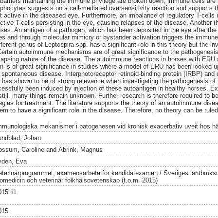
barriers maintaining the immune privilege are broken down, immune cells are a
lymphocytes suggests on a cell-mediated oversensitivity reaction and supports
 active in the diseased eye. Furthermore, an imbalance of regulatory T-cells 
ctive T-cells persisting in the eye, causing relapses of the disease. Another t
ses. An antigen of a pathogen, which has been deposited in the eye after the ini
 and through molecular mimicry or bystander activation triggers the immune 
fferent genus of Leptospira spp. has a significant role in this theory but the in
Certain autoimmune mechanisms are of great significance to the pathogenesis
elapsing nature of the disease. The autoimmune reactions in horses with ERU 
en is of great significance in studies where a model of ERU has been looked
e spontaneous disease. Interphotoreceptor retinoid-binding protein (IRBP) and c
 has shown to be of strong relevance when investigating the pathogenesis o
ssfully been induced by injection of these autoantigen in healthy horses. E
ill, many things remain unknown. Further research is therefore required to be 
egies for treatment. The literature supports the theory of an autoimmune dise
em to have a significant role in the disease. Therefore, no theory can be ruled
mmunologiska mekanismer i patogenesen vid kronisk exacerbativ uveit hos h
undblad, Johan
ossum, Caroline
and
Åbrink, Magnus
yden, Eva
eterinärprogrammet, examensarbete för kandidatexamen / Sveriges lantbruksuni
iomedicin och veterinär folkhälsovetenskap (t.o.m. 2015)
015:11
015