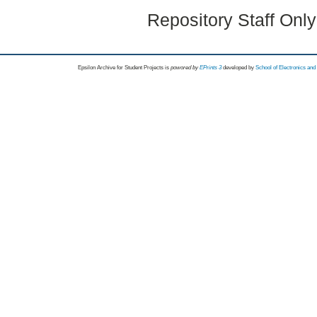
Repository Staff Onl
Epsilon Archive for Student Projects is
powored by
EPrints 3
developed by
School of Electronics an