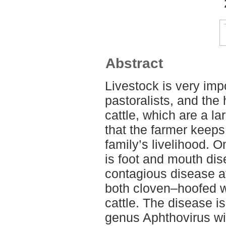
Abstract
Livestock is very imp
pastoralists, and the
cattle, which are a la
that the farmer keep
family’s livelihood. O
is foot and mouth dis
contagious disease a
both cloven–hoofed wi
cattle. The disease i
genus Aphthovirus wit