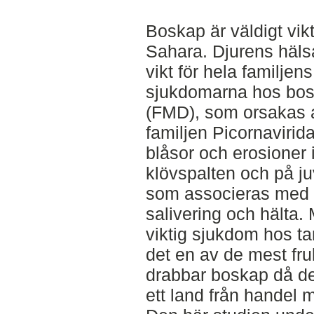
Boskap är väldigt vik
Sahara. Djurens häls
vikt för hela familjen
sjukdomarna hos bosk
(FMD), som orsakas av
familjen Picornavirid
blåsor och erosioner 
klövspalten och på j
som associeras med 
salivering och hälta.
viktig sjukdom hos t
det en av de mest f
drabbar boskap då de
ett land från handel 