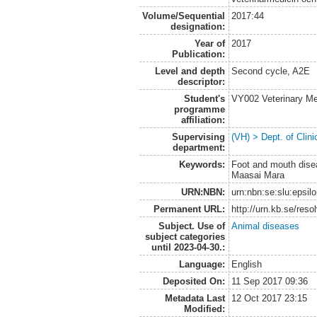
Volume/Sequential
2017:44
designation:
Year of
2017
Publication:
Level and depth
Second cycle, A2E
descriptor:
Student's
VY002 Veterinary M
programme
affiliation:
Supervising
(VH) > Dept. of Clini
department:
Keywords:
Foot and mouth dise
Maasai Mara
URN:NBN:
urn:nbn:se:slu:epsil
Permanent URL:
http://urn.kb.se/res
Subject. Use of
Animal diseases
subject categories
until 2023-04-30.:
Language:
English
Deposited On:
11 Sep 2017 09:36
Metadata Last
12 Oct 2017 23:15
Modified: