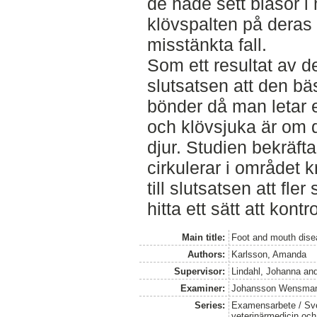
de hade sett blåsor i
klövspalten på deras
misstänkta fall.
Som ett resultat av 
slutsatsen att den bäst
bönder då man letar e
och klövsjuka är om d
djur. Studien bekräft
cirkulerar i området 
till slutsatsen att fle
hitta ett sätt att kon
Main title:
Foot and mouth dise
Authors:
Karlsson, Amanda
Supervisor:
Lindahl, Johanna
an
Examiner:
Johansson Wensman
Series:
Examensarbete / Sver
veterinärmedicin oc