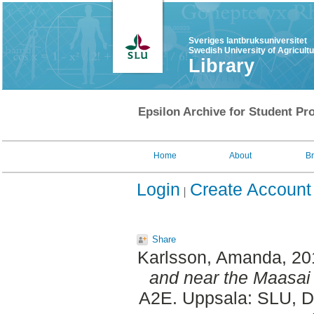
Sveriges lantbruksuniversitet
Swedish University of Agricult
Library
Epsilon Archive for Student Pro
Home
About
B
Login
Create Account
Share
Karlsson, Amanda
, 2
and near the Maasai
A2E. Uppsala: SLU, Dep