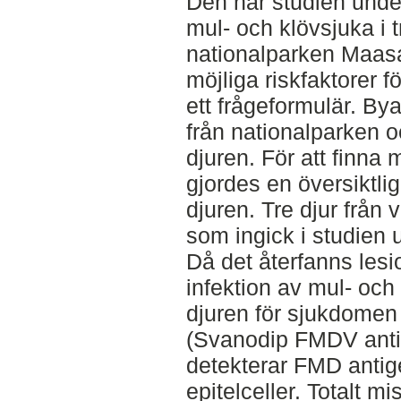
Den här studien unde
mul- och klövsjuka i t
nationalparken Maasa
möjliga riskfaktorer 
ett frågeformulär. Bya
från nationalparken oc
djuren. För att finna
gjordes en översiktli
djuren. Tre djur från
som ingick i studien u
Då det återfanns les
infektion av mul- och
djuren för sjukdomen
(Svanodip FMDV antig
detekterar FMD antige
epitelceller. Totalt 