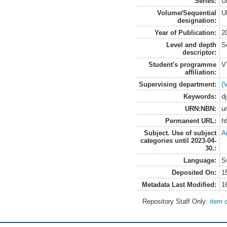
Series:
U
Volume/Sequential
U
designation:
Year of Publication:
2
Level and depth
S
descriptor:
Student's programme
V
affiliation:
Supervising department:
(
Keywords:
dj
URN:NBN:
u
Permanent URL:
h
Subject. Use of subject
A
categories until 2023-04-
30.:
Language:
S
Deposited On:
1
Metadata Last Modified:
1
Repository Staff Only:
item 