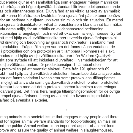
roducerande djur är en samhällsfråga som engagerar många människor
 efterfrågan på högre djurvälfärdsstandard för livsmedelsproducerande
s och allmänhetens sida. Djurvälfärd är en viktig aspekt av animalisk
att kunna förbättra och kvalitetssäkra djurvälfärd på slakterier behövs
ör att bedöma hur djuren upplever sin miljö och sin situation. En metod
 djurvälfärdsindikatorer, vilket är variabler som bland annat kan mätas
kt via deras miljö, för att erhålla en evidensbaserad bedömning.
uktionsdjur är angeläget i och med ett ökat samhälleligt intresse. Syftet
tt med hjälp av djurvälfärdsindikatorer utveckla djurvälfärdsprotokoll
d vid drivning och bedövning av grisar och nötkreatur i samband med
lsproduktion. Frågeställningen var om det fanns någon variation i de
 i protokollen och om protokollen är tillämpbara i kommersiell slakt.
rmades med hjälp av djurvälfärdsindikatorer från Welfare Quality®,
kt som syftade till att inkludera djurvälfärd i livsmedelskedjan för att
re djurvälfärdsstandard för produktionsdjur. Tillämpbarheten
 protokollen på ett svenskt slakteri. Data från 191 grisar och 69
lakt med hjälp av djurvälfärdsprotokollen. Insamlade data analyserades
 om det fanns variation i variablerna samt protokollens tillämpbarhet.
 möjligt att använda samtliga djurvälfärdsprotokoll förutom protokollet
tkreatur i och med att detta protokoll innebar komplexa registreringar
darvänlighet. Det finns flera möjliga tillämpningsområden för de övriga
 exempel djurvälfärdscertifiering av animaliska livsmedelsprodukter
älfärd på svenska slakterier.
,
ucing animals is a societal issue that engages many people and there
d for higher animal welfare standards for food-producing animals on
nd the public. Animal welfare is an important aspect of animal food
mprove and assure the quality of animal welfare in slaughterhouses,