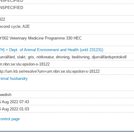
NSPECIFIED
NSPECIFIED
022
econd cycle, A2E
Y002 Veterinary Medicine Programme 330 HEC
VH) > Dept. of Animal Environment and Health (until 231231)
urvälfärd, slakt, gris, nötkreatur, drivning, bedövning, djurvälfärdsprotokoll
rn:nbn:se:slu:epsilon-s-18122
ttp://urn.kb.se/resolve?urn=urn:nbn:se:slu:epsilon-s-18122
nimal husbandry
wedish
5 Aug 2022 07:43
6 Aug 2022 01:03
control page