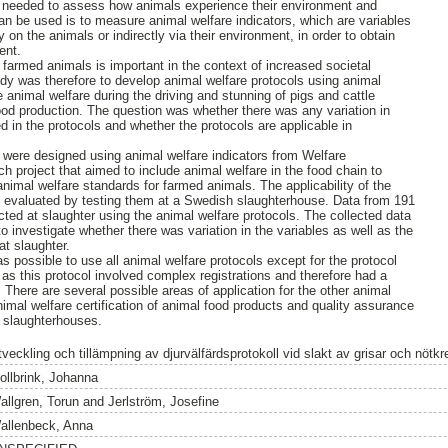
 needed to assess how animals experience their environment and
an be used is to measure animal welfare indicators, which are variables
 on the animals or indirectly via their environment, in order to obtain
ent.
 farmed animals is important in the context of increased societal
tudy was therefore to develop animal welfare protocols using animal
e animal welfare during the driving and stunning of pigs and cattle
food production. The question was whether there was any variation in
ed in the protocols and whether the protocols are applicable in
 were designed using animal welfare indicators from Welfare
h project that aimed to include animal welfare in the food chain to
nimal welfare standards for farmed animals. The applicability of the
s evaluated by testing them at a Swedish slaughterhouse. Data from 191
cted at slaughter using the animal welfare protocols. The collected data
o investigate whether there was variation in the variables as well as the
 at slaughter.
s possible to use all animal welfare protocols except for the protocol
le as this protocol involved complex registrations and therefore had a
s. There are several possible areas of application for the other animal
nimal welfare certification of animal food products and quality assurance
h slaughterhouses.
veckling och tillämpning av djurvälfärdsprotokoll vid slakt av grisar och nötkr
ollbrink, Johanna
allgren, Torun
and
Jerlström, Josefine
allenbeck, Anna