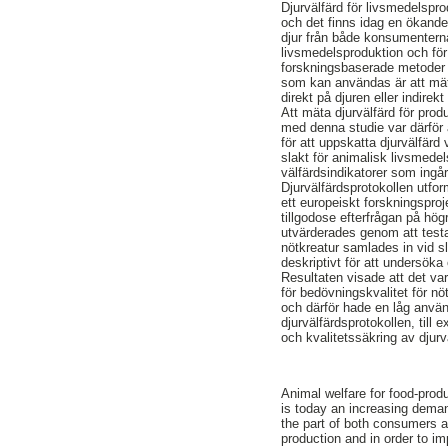
Djurvälfärd för livsmedelsp
och det finns idag en ökande
djur från både konsumenterna
livsmedelsproduktion och för 
forskningsbaserade metoder f
som kan användas är att mäta
direkt på djuren eller indire
Att mäta djurvälfärd för prod
med denna studie var därför a
för att uppskatta djurvälfär
slakt för animalisk livsmede
välfärdsindikatorer som ingår
Djurvälfärdsprotokollen utfo
ett europeiskt forskningsproje
tillgodose efterfrågan på hög
utvärderades genom att testa
nötkreatur samlades in vid s
deskriptivt för att undersöka
Resultaten visade att det var
för bedövningskvalitet för nö
och därför hade en låg använ
djurvälfärdsprotokollen, till
och kvalitetssäkring av djurv
Animal welfare for food-prod
is today an increasing deman
the part of both consumers a
production and in order to i