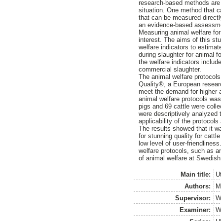
research-based methods are
situation. One method that c
that can be measured directly
an evidence-based assessm
Measuring animal welfare for
interest. The aims of this s
welfare indicators to estimat
during slaughter for animal 
the welfare indicators includ
commercial slaughter.
The animal welfare protocols
Quality®, a European researc
meet the demand for higher a
animal welfare protocols wa
pigs and 69 cattle were colle
were descriptively analyzed t
applicability of the protocols
The results showed that it wa
for stunning quality for catt
low level of user-friendlines
welfare protocols, such as a
of animal welfare at Swedis
Main title:
Ut
Authors:
M
Supervisor:
W
Examiner:
W