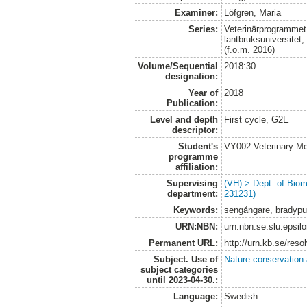
Examiner:
Löfgren, Maria
Series:
Veterinärprogrammet
lantbruksuniversitet
(f.o.m. 2016)
Volume/Sequential
2018:30
designation:
Year of
2018
Publication:
Level and depth
First cycle, G2E
descriptor:
Student's
VY002 Veterinary M
programme
affiliation:
Supervising
(VH) > Dept. of Biom
department:
231231)
Keywords:
sengångare, bradypu
URN:NBN:
urn:nbn:se:slu:epsil
Permanent URL:
http://urn.kb.se/res
Subject. Use of
Nature conservation
subject categories
until 2023-04-30.:
Language:
Swedish