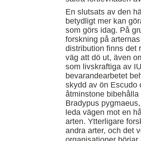
En slutsats av den här
betydligt mer kan gö
som görs idag. På grun
forskning på arternas
distribution finns det 
väg att dö ut, även om
som livskraftiga av I
bevarandearbetet behö
skydd av ön Escudo d
åtminstone bibehålla
Bradypus pygmaeus, 
leda vägen mot en hå
arten. Ytterligare fo
andra arter, och det v
organisationer börjar