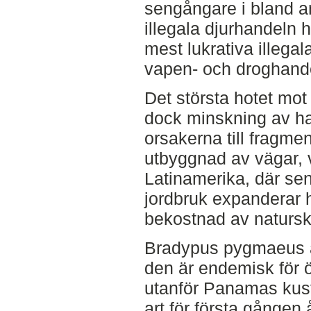
sengångare i bland a
illegala djurhandeln 
mest lukrativa illegal
vapen- och droghand
Det största hotet mot
dock minskning av hab
orsakerna till fragmen
utbyggnad av vägar, v
Latinamerika, där se
jordbruk expanderar h
bekostnad av naturs
Bradypus pygmaeus är
den är endemisk för
utanför Panamas kus
art för första gången å