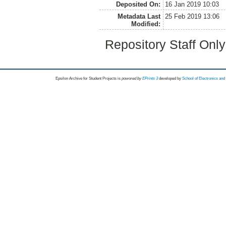
Deposited On:
16 Jan 2019 10:03
Metadata Last
25 Feb 2019 13:06
Modified:
Repository Staff Onl
Epsilon Archive for Student Projects is
powored by
EPrints 3
developed by
School of Electronics an