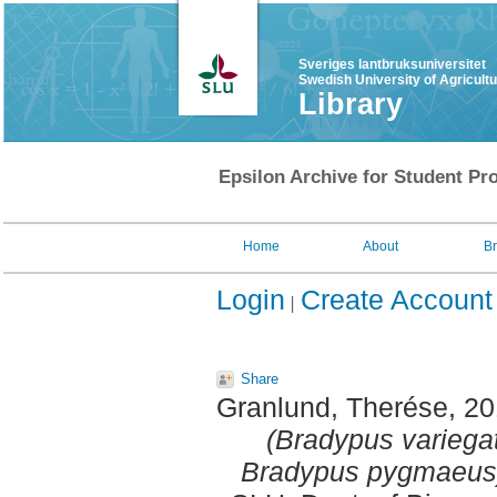
Sveriges lantbruksuniversitet
Swedish University of Agricult
Library
Epsilon Archive for Student Pro
Home
About
B
Login
Create Account
Share
Granlund, Therése
, 2
(Bradypus variega
Bradypus pygmaeus