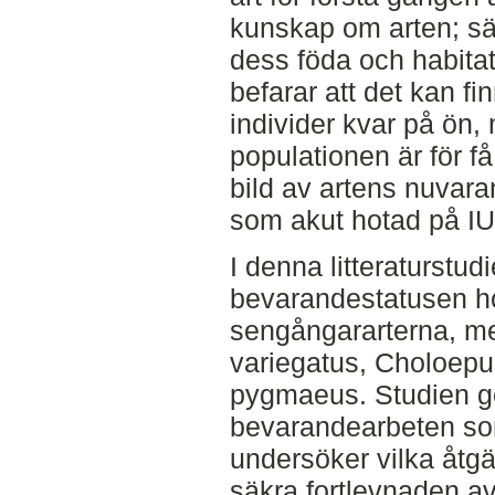
kunskap om arten; sär
dess föda och habitat
befarar att det kan fi
individer kvar på ön
populationen är för få
bild av artens nuvara
som akut hotad på IU
I denna litteraturstud
bevarandestatusen h
sengångararterna, med
variegatus, Choloep
pygmaeus. Studien ge
bevarandearbeten so
undersöker vilka åtgä
säkra fortlevnaden av