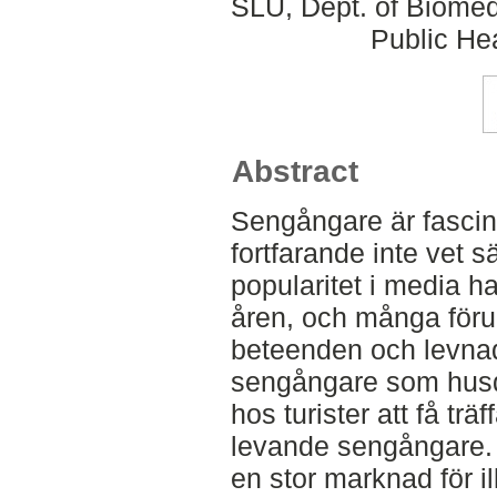
SLU, Dept. of Biomed
Public Hea
Abstract
Sengångare är fascin
fortfarande inte vet 
popularitet i media h
åren, och många föru
beteenden och levnads
sengångare som husdj
hos turister att få trä
levande sengångare. 
en stor marknad för i