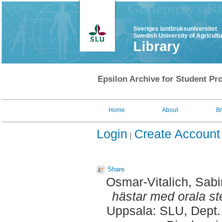
Sveriges lantbruksuniversitet
Swedish University of Agricult
Library
Epsilon Archive for Student Pro
Home
About
B
Login
Create Account
Share
Osmar-Vitalich, Sab
hästar med orala st
Uppsala: SLU, Dept.