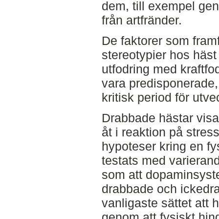
dem, till exempel gen
från artfränder.
De faktorer som framf
stereotypier hos häst 
utfodring med kraftfo
vara predisponerade,
kritisk period för utv
Drabbade hästar visa
åt i reaktion på stress
hypoteser kring en fy
testats med varierande
som att dopaminsyste
drabbade och ickedra
vanligaste sättet att
genom att fysiskt hin