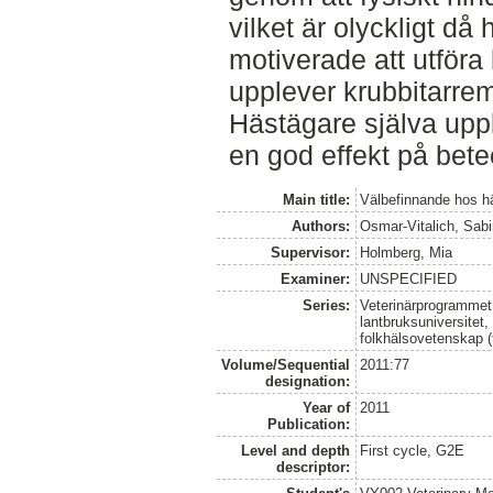
vilket är olyckligt då
motiverade att utföra 
upplever krubbitarre
Hästägare själva uppl
en god effekt på bete
Main title:
Välbefinnande hos hä
Authors:
Osmar-Vitalich, Sab
Supervisor:
Holmberg, Mia
Examiner:
UNSPECIFIED
Series:
Veterinärprogrammet
lantbruksuniversitet,
folkhälsovetenskap (
Volume/Sequential
2011:77
designation:
Year of
2011
Publication:
Level and depth
First cycle, G2E
descriptor: