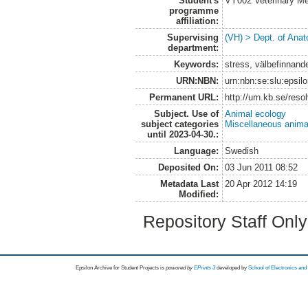
Student's
VY002 Veterinary M
programme
affiliation:
Supervising
(VH) > Dept. of Anat
department:
Keywords:
stress, välbefinnande
URN:NBN:
urn:nbn:se:slu:epsil
Permanent URL:
http://urn.kb.se/res
Subject. Use of
Animal ecology
subject categories
Miscellaneous anima
until 2023-04-30.:
Language:
Swedish
Deposited On:
03 Jun 2011 08:52
Metadata Last
20 Apr 2012 14:19
Modified:
Repository Staff Onl
Epsilon Archive for Student Projects is
powored by
EPrints 3
developed by
School of Electronics an