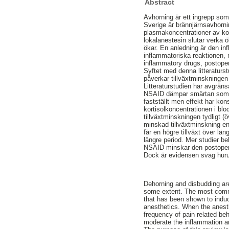
Abstract
Avhorning är ett ingrepp som
Sverige är brännjärnsavhorn
plasmakoncentrationer av kor
lokalanestesin slutar verka
ökar. En anledning är den in
inflammatoriska reaktionen, 
inflammatory drugs, postoper
Syftet med denna litteraturs
påverkar tillväxtminskningen
Litteraturstudien har avgräns
NSAID dämpar smärtan som upp
fastställt men effekt har ko
kortisolkoncentrationen i 
tillväxtminskningen tydligt 
minskad tillväxtminskning e
får en högre tillväxt över lä
längre period. Mer studier be
NSAID minskar den postoperat
Dock är evidensen svag huruvi
Dehorning and disbudding are
some extent. The most commo
that has been shown to induc
anesthetics. When the anesth
frequency of pain related be
moderate the inflammation an