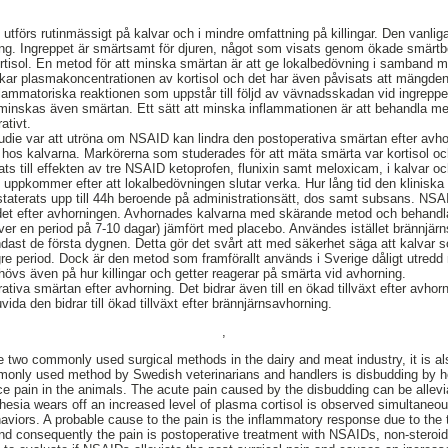
 utförs rutinmässigt på kalvar och i mindre omfattning på killingar. Den vanli
ing. Ingreppet är smärtsamt för djuren, något som visats genom ökade smärt
tisol. En metod för att minska smärtan är att ge lokalbedövning i samband m
 ökar plasmakoncentrationen av kortisol och det har även påvisats att mängde
flammatoriska reaktionen som uppstår till följd av vävnadsskadan vid ingrepp
minskas även smärtan. Ett sätt att minska inflammationen är att behandla me
ativt.
tudie var att utröna om NSAID kan lindra den postoperativa smärtan efter av
 hos kalvarna. Markörerna som studerades för att mäta smärta var kortisol o
ats till effekten av tre NSAID ketoprofen, flunixin samt meloxicam, i kalvar o
kommer efter att lokalbedövningen slutar verka. Hur lång tid den kliniska e
nstaterats upp till 44h beroende på administrationsätt, dos samt subsans. NS
blodet efter avhorningen. Avhornades kalvarna med skärande metod och beh
(över en period på 7-10 dagar) jämfört med placebo. Användes istället brännjä
ndast de första dygnen. Detta gör det svårt att med säkerhet säga att kalvar
ngre period. Dock är den metod som framförallt används i Sverige dåligt utredd n
hövs även på hur killingar och getter reagerar på smärta vid avhorning.
iva smärtan efter avhorning. Det bidrar även till en ökad tillväxt efter avh
da den bidrar till ökad tillväxt efter brännjärnsavhorning.
,
 two commonly used surgical methods in the dairy and meat industry, it is al
nly used method by Swedish veterinarians and handlers is disbudding by he
e pain in the animals. The acute pain caused by the disbudding can be allevia
esia wears off an increased level of plasma cortisol is observed simultaneo
haviors. A probable cause to the pain is the inflammatory response due to th
d consequently the pain is postoperative treatment with NSAIDs, non-steroid