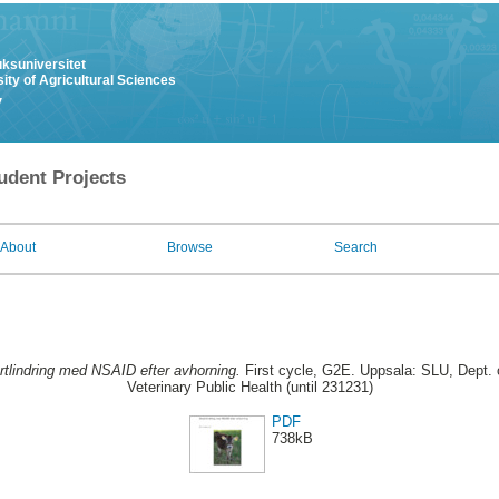
uksuniversitet
ity of Agricultural Sciences
y
udent Projects
About
Browse
Search
tlindring med NSAID efter avhorning.
First cycle, G2E. Uppsala: SLU, Dept.
Veterinary Public Health (until 231231)
PDF
738kB