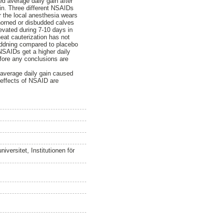
ed average daily gain after
in. Three different NSAIDs
r the local anesthesia wears
ehorned or disbudded calves
evated during 7-10 days in
eat cauterization has not
buddning compared to placebo
 NSAIDs get a higher daily
efore any conclusions are
n average daily gain caused
e effects of NSAID are
versitet, Institutionen för