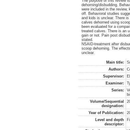
The purpose of this review i
dehorning/disbudding. Behav
were included in the review, 
off. Behavioral studies sugg
and kids is unclear. There i
calves dehorned using scoop 
been evaluated for a compara
treated calves. There is an 
gain or not. Pain post disbu
stated.
NSAID-treatment after disbud
scoop dehorning. The effects
unclear.
Main title:
S
Authors:
C
Supervisor:
E
Examiner:
T
Series:
V
b
Volume/Sequential
2
designation:
Year of Publication:
2
Level and depth
F
descriptor: