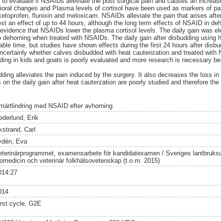
s to evaluate if NSAIDs alleviate the post surgical pain and causes an increas
ioral changes and Plasma levels of cortisol have been used as markers of pa
ketoprofen, flunixin and meloxicam. NSAIDs alleviate the pain that arises afte
est an effect of up to 44 hours, although the long term effects of NSAID in d
s evidence that NSAIDs lower the plasma cortisol levels. The daily gain was el
dehorning when treated with NSAIDs. The daily gain after disbudding using h
ble time, but studies have shown effects during the first 24 hours after dis
uncertainly whether calves disbudded with heat cauterization and treated with
dding in kids and goats is poorly evaluated and more research is necessary b
ding alleviates the pain induced by the surgery. It also decreases the loss i
 on the daily gain after heat cauterzation are poorly studied and therefore th
märtlindring med NSAID efter avhorning
ederlund, Erik
kstrand, Carl
ydén, Eva
eterinärprogrammet, examensarbete för kandidatexamen / Sveriges lantbruksuni
iomedicin och veterinär folkhälsovetenskap (t.o.m. 2015)
014:27
014
irst cycle, G2E