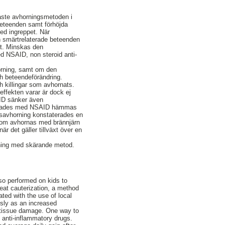
gaste avhorningsmetoden i
beteenden samt förhöjda
ed ingreppet. När
n smärtrelaterade beteenden
et. Minskas den
d NSAID, non steroid anti-
horning, samt om den
ch beteendeförändring.
ch killingar som avhornats.
ffekten varar är dock ej
AID sänker även
andlades med NSAID hämmas
rnsavhorning konstaterades en
 som avhornas med brännjärn
är det gäller tillväxt över en
orning med skärande metod.
so performed on kids to
at cauterization, a method
ted with the use of local
usly as an increased
e tissue damage. One way to
 anti-inflammatory drugs.