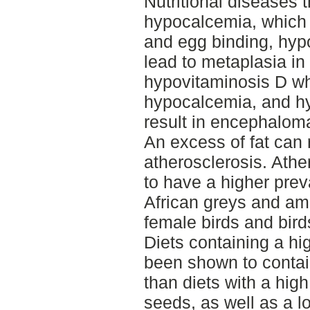
Nutritional diseases 
hypocalcemia, which 
and egg binding, hyp
lead to metaplasia in 
hypovitaminosis D wh
hypocalcemia, and h
result in encephaloma
An excess of fat can 
atherosclerosis. Ath
to have a higher pre
African greys and am
female birds and bird
Diets containing a hi
been shown to contai
than diets with a hig
seeds, as well as a l