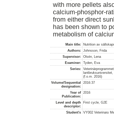
with more pellets als
calcium-phosphor-rati
from either direct sun
has been shown to pos
metabolism of calciu
Main title:
Nutrition av sällska
Authors:
Johnsson, Frida
Supervisor:
Olsén, Lena
Examiner:
Tyden, Eva
Series:
Veterinärprogrammet
lantbruksuniversitet
(f.o.m. 2016)
Volume/Sequential
2016:37
designation:
Year of
2016
Publication:
Level and depth
First cycle, G2E
descriptor:
Student's
VY002 Veterinary M