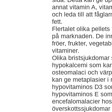
annat vitamin A, vita
och leda till att fågla
fett.
Flertalet olika pellets
på marknaden. De inn
fröer, frukter, vegetab
vitaminer.
Olika bristsjukdomar 
hypokalcemi som kan 
osteomalaci och vär
kan ge metaplasier i r
hypovitaminos D3 som
hypovitaminos E som k
encefalomalacier hos
överskottssjukdomar ka