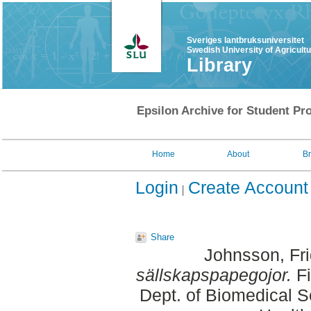
Sveriges lantbruksuniversitet
Swedish University of Agricult
Library
Epsilon Archive for Student Pro
Home
About
B
Login
Create Account
Share
Johnsson, Fr
sällskapspapegojor.
Fi
Dept. of Biomedical S