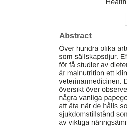
Health
Abstract
Över hundra olika art
som sällskapsdjur. Ef
för få studier av diete
är malnutrition ett kl
veterinärmedicinen. 
översikt över observer
några vanliga papegoj
att äta när de hålls 
sjukdomstillstånd som
av viktiga näringsämn