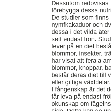
Dessutom redovisas fö
förebygga dessa nutri
De studier som finns 
nymfkakaduor och dvä
dessa i det vilda äter
sett endast frön. Stud
lever på en diet bestå
blommor, insekter, tr
har visat att ferala am
blommor, knoppar, ba
består deras diet till
eller giftiga växtdelar.
I fångenskap är det d
får leva på endast fr
okunskap om fågelns d
sida. Detta kan ge upp