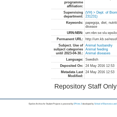
programme
affiliation:
Supervising
(VH) > Dept. of Biom
department:
231231)
Keywords:
papegoja, diet, nutrit
disease
URN:NBN:
urn:nbn:se:slu:epsil
Permanent URL:
http://urn.kb.se/res
Subject. Use of
Animal husbandry
subject categories
Animal feeding
until 2023-04-30.:
Animal diseases
Language:
Swedish
Deposited On:
24 May 2016 12:53
Metadata Last
24 May 2016 12:53
Modified:
Repository Staff Onl
Epsilon Archive for Student Projects is
powored by
EPrints 3
developed by
School of Electronics an