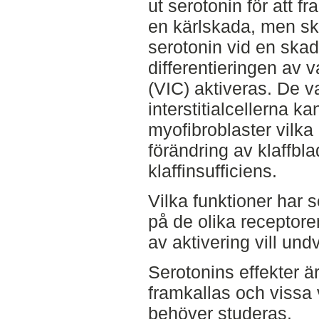
ut serotonin för att fr
en kärlskada, men s
serotonin vid en skada
differentieringen av va
(VIC) aktiveras. De v
interstitialcellerna kan
myofibroblaster vilka
förändring av klaffblad
klaffinsufficiens.
Vilka funktioner har 
på de olika receptor
av aktivering vill un
Serotonins effekter ä
framkallas och vissa 
behöver studeras.