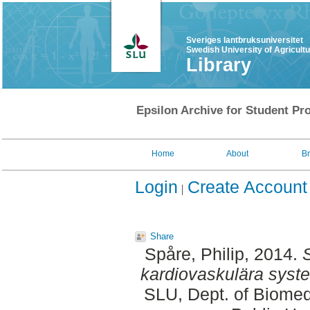
Sveriges lantbruksuniversitet
Swedish University of Agricult
Library
Epsilon Archive for Student Pro
Home
About
B
Login
Create Account
Share
Spåre, Philip
, 2014.
kardiovaskulära syst
SLU, Dept. of Biomed