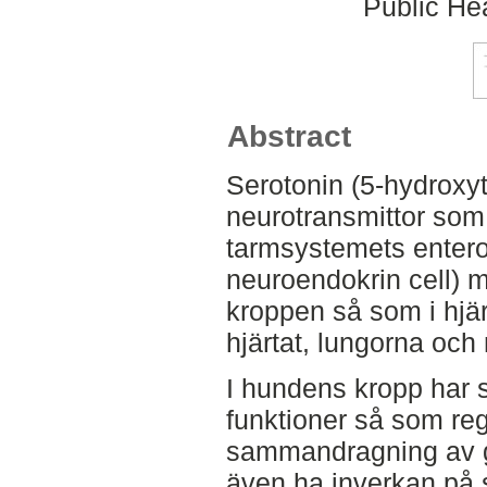
Public Hea
Abstract
Serotonin (5-hydroxyt
neurotransmittor som t
tarmsystemets enterok
neuroendokrin cell) m
kroppen så som i hjär
hjärtat, lungorna och 
I hundens kropp har s
funktioner så som re
sammandragning av gl
även ha inverkan på s