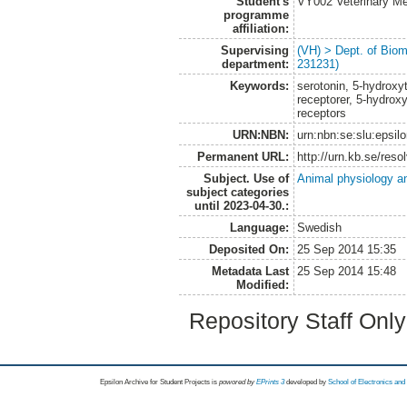
Student's
VY002 Veterinary M
programme
affiliation:
Supervising
(VH) > Dept. of Biom
department:
231231)
Keywords:
serotonin, 5-hydrox
receptorer, 5-hydrox
receptors
URN:NBN:
urn:nbn:se:slu:epsil
Permanent URL:
http://urn.kb.se/res
Subject. Use of
Animal physiology a
subject categories
until 2023-04-30.:
Language:
Swedish
Deposited On:
25 Sep 2014 15:35
Metadata Last
25 Sep 2014 15:48
Modified:
Repository Staff Onl
Epsilon Archive for Student Projects is
powored by
EPrints 3
developed by
School of Electronics an