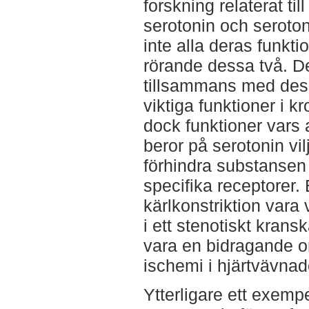
forskning relaterat till
serotonin och seroton
inte alla deras funkti
rörande dessa två. Det
tillsammans med des
viktiga funktioner i k
dock funktioner vars 
beror på serotonin vi
förhindra substansen a
specifika receptorer
kärlkonstriktion vara 
i ett stenotiskt krans
vara en bidragande or
ischemi i hjärtvävnad
Ytterligare ett exemp