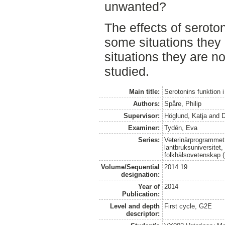
unwanted?
The effects of seroto
some situations they
situations they are no
studied.
Main title:
Serotonins funktion 
Authors:
Spåre, Philip
Supervisor:
Höglund, Katja
and
D
Examiner:
Tydén, Eva
Series:
Veterinärprogrammet
lantbruksuniversitet,
folkhälsovetenskap (
Volume/Sequential
2014:19
designation:
Year of
2014
Publication:
Level and depth
First cycle, G2E
descriptor: