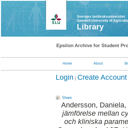
Sveriges lantbruksuniversitet
Swedish University of Agricult
Library
Epsilon Archive for Student Pro
Home
About
B
Login
Create Account
Share
Andersson, Daniela
,
jämförelse mellan cy
och kliniska paramet