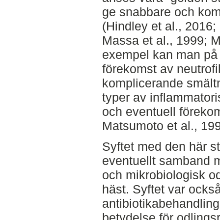
ge snabbare och komp
(Hindley et al., 2016;
Massa et al., 1999; Mc
exempel kan man på 
förekomst av neutrofile
komplicerande smält
typer av inflammatori
och eventuell föreko
Matsumoto et al., 1993
Syftet med den här s
eventuellt samband m
och mikrobiologisk o
häst. Syftet var ocks
antibiotikabehandling 
betydelse för odlings