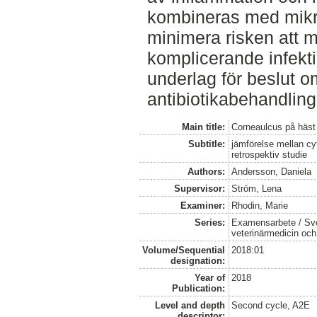
kombineras med mikrob
minimera risken att m
komplicerande infektio
underlag för beslut o
antibiotikabehandling
Main title:
Corneaulcus på häst
Subtitle:
jämförelse mellan cyt
retrospektiv studie
Authors:
Andersson, Daniela
Supervisor:
Ström, Lena
Examiner:
Rhodin, Marie
Series:
Examensarbete / Sver
veterinärmedicin oc
Volume/Sequential
2018:01
designation:
Year of
2018
Publication:
Level and depth
Second cycle, A2E
descriptor: