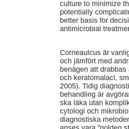
culture to minimize th
potentially complicati
better basis for deci
antimicrobial treatme
Corneaulcus är vanl
och jämfört med andr
benägen att drabbas 
och keratomalaci, smä
2005). Tidig diagnost
behandling är avgöran
ska läka utan komplik
cytologi och mikrobio
diagnostiska metoder
anses vara ”golden s