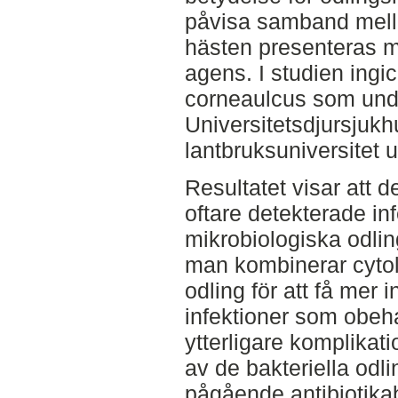
påvisa samband mell
hästen presenteras me
agens. I studien ingic
corneaulcus som unde
Universitetsdjursjukh
lantbruksuniversitet
Resultatet visar att 
oftare detekterade in
mikrobiologiska odling
man kombinerar cytol
odling för att få mer 
infektioner som obeha
ytterligare komplikat
av de bakteriella odli
pågående antibiotika