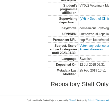
Student's
VY002 Veterinary M
programme
affiliation:
Supervising
(VH) > Dept. of Clini
department:
Keywords:
corneaulcus, cytologi
URN:NBN:
urn:nbn:se:slu:epsil
Permanent URL:
http://urn.kb.se/res
Subject. Use of
Veterinary science a
subject categories
Animal diseases
until 2023-04-30.:
Language:
Swedish
Deposited On:
12 Jul 2018 06:31
Metadata Last
25 Feb 2019 13:51
Modified:
Repository Staff Onl
Epsilon Archive for Student Projects is
powored by
EPrints 3
developed by
School of Electronics an