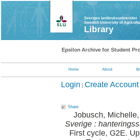
Sveriges lantbruksuniversitet
Swedish University of Agricult
Library
Epsilon Archive for Student Pro
Home
About
B
Login
Create Account
Share
Jobusch, Michelle
Sverige : hanteringss
First cycle, G2E. U