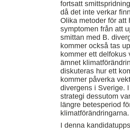
fortsatt smittspridnin
då det inte verkar fi
Olika metoder för att 
symptomen från att u
smittan med B. dive
kommer också tas up
kommer ett delfokus v
ämnet klimatförändri
diskuteras hur ett k
kommer påverka vektor
divergens i Sverige.
strategi dessutom va
längre betesperiod 
klimatförändringarna.
I denna kandidatupps