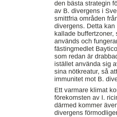
den bästa strategin fö
av B. divergens i Sve
smittfria områden frå
divergens. Detta kan
kallade buffertzoner,
används och fungerar
fästingmedlet Baytico
som redan är drabbad
istället använda sig a
sina nötkreatur, så a
immunitet mot B. div
Ett varmare klimat k
förekomsten av I. ric
därmed kommer även
divergens förmodligen 