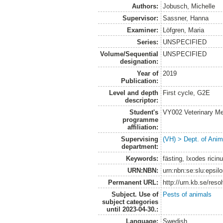
Authors:
Jobusch, Michelle
Supervisor:
Sassner, Hanna
Examiner:
Löfgren, Maria
Series:
UNSPECIFIED
Volume/Sequential
UNSPECIFIED
designation:
Year of
2019
Publication:
Level and depth
First cycle, G2E
descriptor:
Student's
VY002 Veterinary M
programme
affiliation:
Supervising
(VH) > Dept. of Anim
department:
Keywords:
fästing, Ixodes ricin
URN:NBN:
urn:nbn:se:slu:epsil
Permanent URL:
http://urn.kb.se/res
Subject. Use of
Pests of animals
subject categories
until 2023-04-30.:
Language:
Swedish