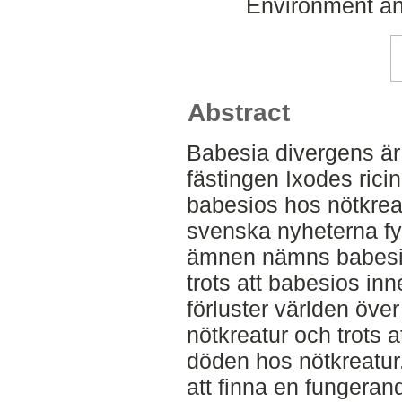
Environment an
Abstract
Babesia divergens är
fästingen Ixodes ric
babesios hos nötkreat
svenska nyheterna fy
ämnen nämns babesio
trots att babesios in
förluster världen öve
nötkreatur och trots a
döden hos nötkreatur
att finna en fungerand