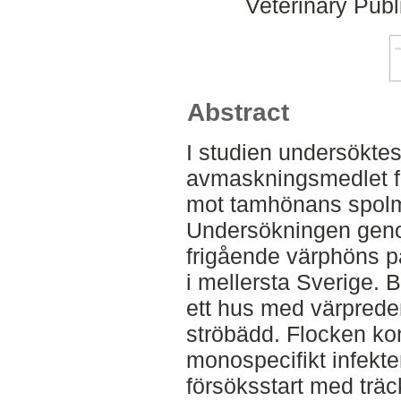
Veterinary Publ
Abstract
I studien undersöktes
avmaskningsmedlet f
mot tamhönans spolma
Undersökningen geno
frigående värphöns p
i mellersta Sverige. 
ett hus med värprede
ströbädd. Flocken ko
monospecifikt infekte
försöksstart med trä