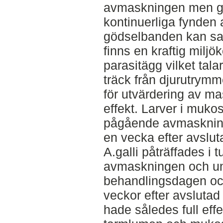
avmaskningen men gick
kontinuerliga fynden 
gödselbanden kan sann
finns en kraftig milj
parasitägg vilket tala
träck från djurutrymmet
för utvärdering av 
effekt. Larver i muko
pågående avmaskning
en vecka efter avslu
A.galli påträffades i 
avmaskningen och un
behandlingsdagen oc
veckor efter avsluta
hade således full effe