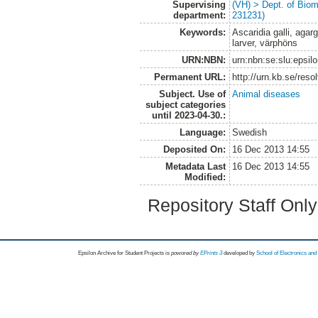
Supervising
(VH) > Dept. of Biom
department:
231231)
Keywords:
Ascaridia galli, agar
larver, värphöns
URN:NBN:
urn:nbn:se:slu:epsil
Permanent URL:
http://urn.kb.se/res
Subject. Use of
Animal diseases
subject categories
until 2023-04-30.:
Language:
Swedish
Deposited On:
16 Dec 2013 14:55
Metadata Last
16 Dec 2013 14:55
Modified:
Repository Staff Onl
Epsilon Archive for Student Projects is
powored by
EPrints 3
developed by
School of Electronics an