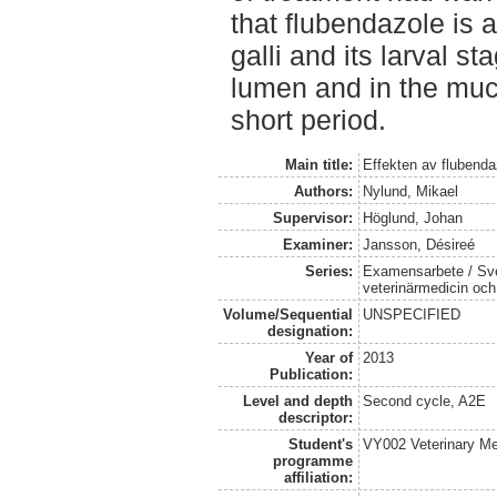
that flubendazole is a
galli and its larval st
lumen and in the muc
short period.
Main title:
Effekten av flubenda
Authors:
Nylund, Mikael
Supervisor:
Höglund, Johan
Examiner:
Jansson, Désireé
Series:
Examensarbete / Sver
veterinärmedicin oc
Volume/Sequential
UNSPECIFIED
designation:
Year of
2013
Publication:
Level and depth
Second cycle, A2E
descriptor:
Student's
VY002 Veterinary M
programme
affiliation: