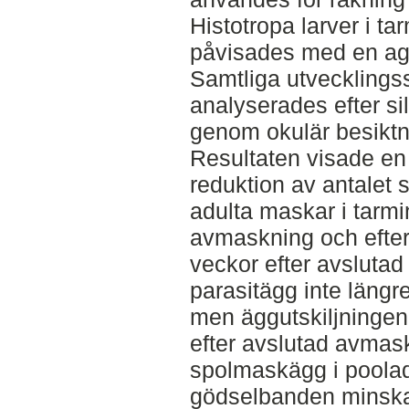
Histotropa larver i 
påvisades med en ag
Samtliga utvecklings
analyserades efter si
genom okulär besikt
Resultaten visade en 
reduktion av antalet 
adulta maskar i tarm
avmaskning och efter
veckor efter avsluta
parasitägg inte längr
men äggutskiljningen
efter avslutad avmas
spolmaskägg i poolad
gödselbanden minskad