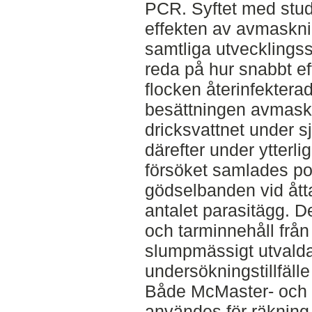
PCR. Syftet med stud
effekten av avmaskn
samtliga utvecklingsst
reda på hur snabbt 
flocken återinfektera
besättningen avmask
dricksvattnet under s
därefter under ytterl
försöket samlades po
gödselbanden vid åtta 
antalet parasitägg. 
och tarminnehåll från
slumpmässigt utvalda
undersökningstillfälle
Både McMaster- och 
användes för räkning 