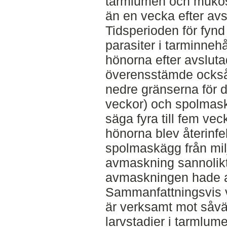
tarmlumen och mukos
än en vecka efter avs
Tidsperioden för fynd
parasiter i tarminneh
hönorna efter avslut
överensstämde också
nedre gränserna för d
veckor) och spolmaske
säga fyra till fem ve
hönorna blev återinfe
spolmaskägg från miljö
avmaskning sannolikt 
avmaskningen hade a
Sammanfattningsvis vi
är verksamt mot såvä
larvstadier i tarmlu