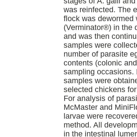
stages of A. galli and
was reinfected. The 
flock was dewormed w
(Verminator®) in the 
and was then continu
samples were collecte
number of parasite eg
contents (colonic and
sampling occasions. F
samples were obtain
selected chickens for
For analysis of paras
McMaster and MiniFl
larvae were recovere
method. All developme
in the intestinal lum