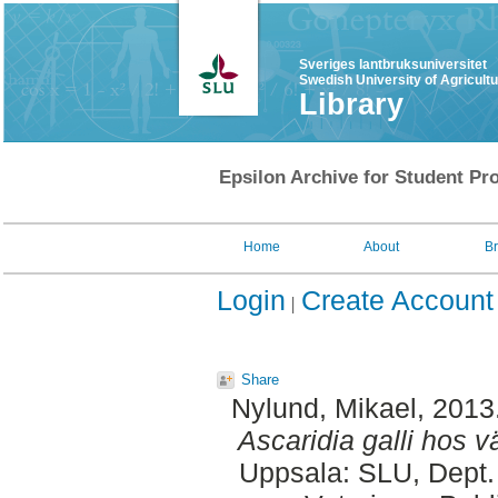
Sveriges lantbruksuniversitet
Swedish University of Agricult
Library
Epsilon Archive for Student Pro
Home
About
B
Login
Create Account
Share
Nylund, Mikael
, 2013
Ascaridia galli hos 
Uppsala: SLU, Dept.