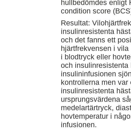
hullbedömdes enligt 
condition score (BCS
Resultat: Vilohjärtfr
insulinresistenta häst
och det fanns ett pos
hjärtfrekvensen i vil
i blodtryck eller hov
och insulinresistenta
insulininfusionen sjö
kontrollerna men var 
insulinresistenta häst
ursprungsvärdena såg
medelartärtryck, diasto
hovtemperatur i någo
infusionen.