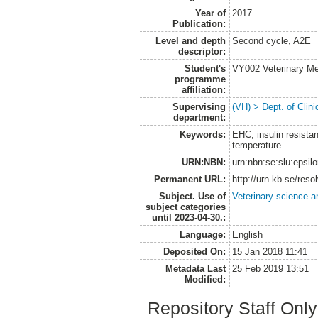
Year of
2017
Publication:
Level and depth
Second cycle, A2E
descriptor:
Student's
VY002 Veterinary M
programme
affiliation:
Supervising
(VH) > Dept. of Clini
department:
Keywords:
EHC, insulin resista
temperature
URN:NBN:
urn:nbn:se:slu:epsil
Permanent URL:
http://urn.kb.se/res
Subject. Use of
Veterinary science a
subject categories
until 2023-04-30.:
Language:
English
Deposited On:
15 Jan 2018 11:41
Metadata Last
25 Feb 2019 13:51
Modified:
Repository Staff Onl