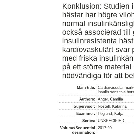
Konklusion: Studien in
hästar har högre vilo
normal insulinkänslig
också associerad till
insulinresistenta häst
kardiovaskulärt svar p
med friska insulinkäns
på ett större material
nödvändiga för att b
Main title:
Cardiovascular marke
insulin sensitive hor
Authors:
Anger, Camilla
Supervisor:
Nostell, Katarina
Examiner:
Höglund, Katja
Series:
UNSPECIFIED
Volume/Sequential
2017:20
designation: