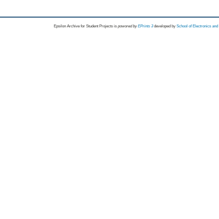
Epsilon Archive for Student Projects is
powored by
EPrints 3
developed by
School of Electronics an