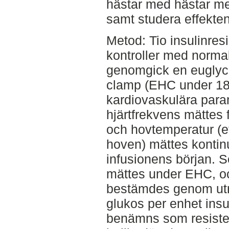
hästar med hästar me
samt studera effekten
Metod: Tio insulinresi
kontroller med normal
genomgick en euglyc
clamp (EHC under 18
kardiovaskulära para
hjärtfrekvens mättes 
och hovtemperatur (ett
hoven) mättes kontinu
infusionens början. 
mättes under EHC, oc
bestämdes genom utr
glukos per enhet insul
benämns som resiste