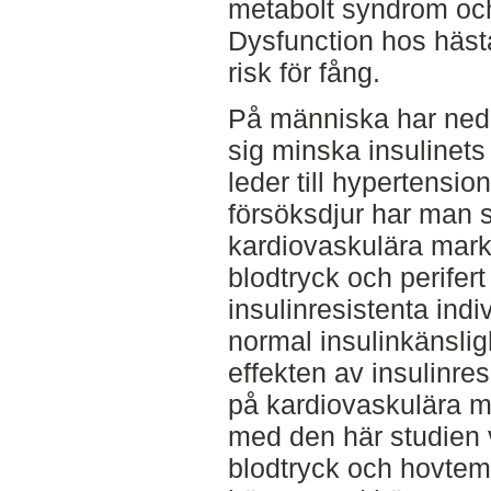
metabolt syndrom och
Dysfunction hos häst
risk för fång.
På människa har neds
sig minska insulinets 
leder till hypertensi
försöksdjur har man s
kardiovaskulära mark
blodtryck och perifer
insulinresistenta ind
normal insulinkänsli
effekten av insulinre
på kardiovaskulära ma
med den här studien v
blodtryck och hovtemp