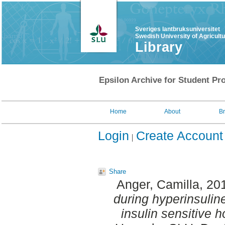
Sveriges lantbruksuniversitet
Swedish University of Agricult
Library
Epsilon Archive for Student Pro
Home
About
B
Login
Create Account
Share
Anger, Camilla
, 20
during hyperinsuline
insulin sensitive h