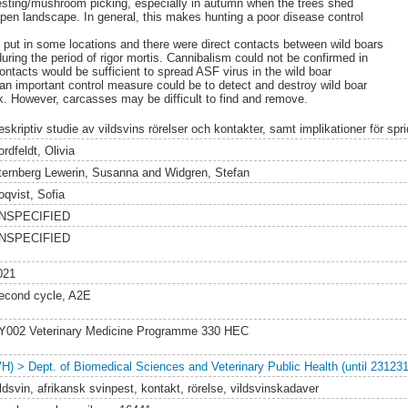
vesting/mushroom picking, especially in autumn when the trees shed
open landscape. In general, this makes hunting a poor disease control
 put in some locations and there were direct contacts between wild boars
uring the period of rigor mortis. Cannibalism could not be confirmed in
ontacts would be sufficient to spread ASF virus in the wild boar
 an important control measure could be to detect and destroy wild boar
. However, carcasses may be difficult to find and remove.
skriptiv studie av vildsvins rörelser och kontakter, samt implikationer för spr
rdfeldt, Olivia
ternberg Lewerin, Susanna
and
Widgren, Stefan
oqvist, Sofia
NSPECIFIED
NSPECIFIED
021
econd cycle, A2E
Y002 Veterinary Medicine Programme 330 HEC
VH) > Dept. of Biomedical Sciences and Veterinary Public Health (until 231231
ldsvin, afrikansk svinpest, kontakt, rörelse, vildsvinskadaver