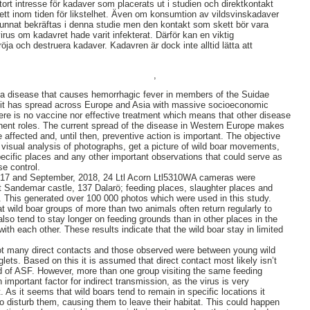
tort intresse för kadaver som placerats ut i studien och direktkontakt
tt inom tiden för likstelhet. Även om konsumtion av vildsvinskadaver
kunnat bekräftas i denna studie men den kontakt som skett bör vara
-virus om kadavret hade varit infekterat. Därför kan en viktig
röja och destruera kadaver. Kadavren är dock inte alltid lätta att
,
s a disease that causes hemorrhagic fever in members of the Suidae
e it has spread across Europe and Asia with massive socioeconomic
re is no vaccine nor effective treatment which means that other disease
nent roles. The current spread of the disease in Western Europe makes
e affected and, until then, preventive action is important. The objective
h visual analysis of photographs, get a picture of wild boar movements,
ecific places and any other important observations that could serve as
se control.
2017 and September, 2018, 24 Ltl Acorn Ltl5310WA cameras were
at Sandemar castle, 137 Dalarö; feeding places, slaughter places and
 This generated over 100 000 photos which were used in this study.
 wild boar groups of more than two animals often return regularly to
lso tend to stay longer on feeding grounds than in other places in the
ith each other. These results indicate that the wild boar stay in limited
not many direct contacts and those observed were between young wild
ets. Based on this it is assumed that direct contact most likely isn’t
ad of ASF. However, more than one group visiting the same feeding
 important factor for indirect transmission, as the virus is very
. As it seems that wild boars tend to remain in specific locations it
o disturb them, causing them to leave their habitat. This could happen