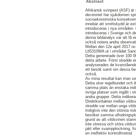
Abstract
Afrikansk svinpest (ASF) är
decenniet har sjukdomen spri
socioekonomiska konsekvenser
innebär att smittskydd är ext
introduceras i nya områden. 
introduceras i Sverige och d
denna bildanalys var att få e
också notera andra observati
Mellan den 12e april 2017 o
Ltl5310WA ut i området Sande
Detta genererade över 100 000
detta arbete. Först skedde en
analyserades de kvarstående
ett besök samt om dessa besö
också.
Av mina resultat kan man se 
Detta sker regelbundet och i
samma plats än enstaka indiv
övriga platser som ingått i 
andra grupper. Detta indikera
Direktkontakter mellan vild
skedde var mellan unga vilds
troligtvis inte den största r
besöker samma utfodringsplat
grund av att vildsvinen stann
inte stressa och störa vilds
jakt eller svampplockning, fr
en ineffektiv kontrollmetod.