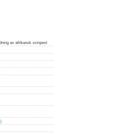
idning av afrikansk svinpest
)