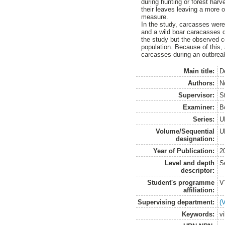
during hunting or forest har
their leaves leaving a more 
measure.
In the study, carcasses were
and a wild boar caracasses d
the study but the observed c
population. Because of this,
carcasses during an outbreak
Main title:
De
Authors:
No
Supervisor:
S
Examiner:
B
Series:
U
Volume/Sequential
U
designation:
Year of Publication:
2
Level and depth
S
descriptor:
Student's programme
V
affiliation:
Supervising department:
(
Keywords:
vi