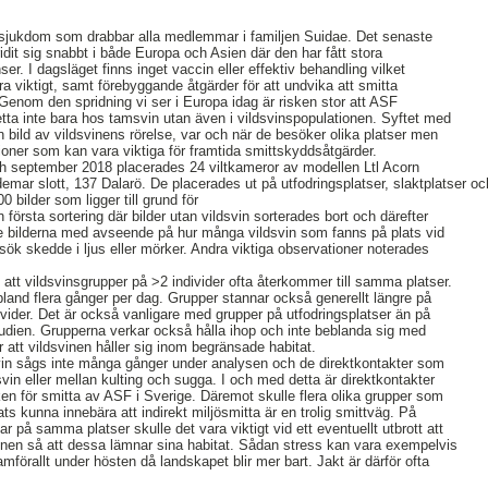
 sjukdom som drabbar alla medlemmar i familjen Suidae. Det senaste
dit sig snabbt i både Europa och Asien där den har fått stora
. I dagsläget finns inget vaccin eller effektiv behandling vilket
ra viktigt, samt förebyggande åtgärder för att undvika att smitta
Genom den spridning vi ser i Europa idag är risken stor att ASF
etta inte bara hos tamsvin utan även i vildsvinspopulationen. Syftet med
n bild av vildsvinens rörelse, var och när de besöker olika platser men
oner som kan vara viktiga för framtida smittskyddsåtgärder.
ch september 2018 placerades 24 viltkameror av modellen Ltl Acorn
mar slott, 137 Dalarö. De placerades ut på utfodringsplatser, slaktplatser oc
 bilder som ligger till grund för
 första sortering där bilder utan vildsvin sorterades bort och därefter
 bilderna med avseende på hur många vildsvin som fanns på plats vid
k skedde i ljus eller mörker. Andra viktiga observationer noterades
att vildsvinsgrupper på >2 individer ofta återkommer till samma platser.
bland flera gånger per dag. Grupper stannar också generellt längre på
ider. Det är också vanligare med grupper på utfodringsplatser än på
studien. Grupperna verkar också hålla ihop och inte beblanda sig med
r att vildsvinen håller sig inom begränsade habitat.
svin sågs inte många gånger under analysen och de direktkontakter som
vin eller mellan kulting och sugga. I och med detta är direktkontakter
isken för smitta av ASF i Sverige. Däremot skulle flera olika grupper som
s kunna innebära att indirekt miljösmitta är en trolig smittväg. På
ar på samma platser skulle det vara viktigt vid ett eventuellt utbrott att
vinen så att dessa lämnar sina habitat. Sådan stress kan vara exempelvis
amförallt under hösten då landskapet blir mer bart. Jakt är därför ofta