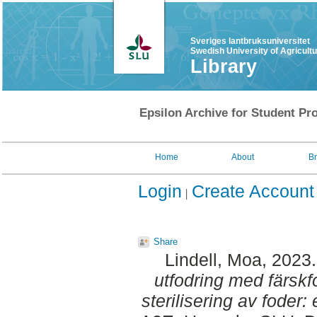
Sveriges lantbruksuniversitet
Swedish University of Agricult
Library
Epsilon Archive for Student Pro
Home
About
B
Login
Create Account
Share
Lindell, Moa
, 2023
utfodring med färskfo
sterilisering av foder: