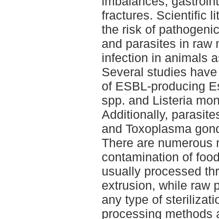
imbalances, gastroint
fractures. Scientific 
the risk of pathogeni
and parasites in raw
infection in animals a
Several studies have
of ESBL-producing Es
spp. and Listeria mo
Additionally, parasit
and Toxoplasma gond
There are numerous m
contamination of food.
usually processed thr
extrusion, while raw 
any type of sterilizat
processing methods a