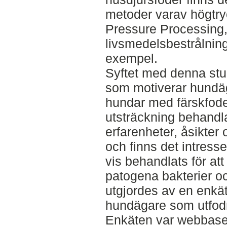
metoder varav högtry
Pressure Processing
livsmedelsbestrålning 
exempel.
Syftet med denna stu
som motiverar hundäga
hundar med färskfoder,
utsträckning behandla
erfarenheter, åsikter
och finns det intress
vis behandlats för at
patogena bakterier o
utgjordes av en enkät 
hundägare som utfodr
Enkäten var webbaser