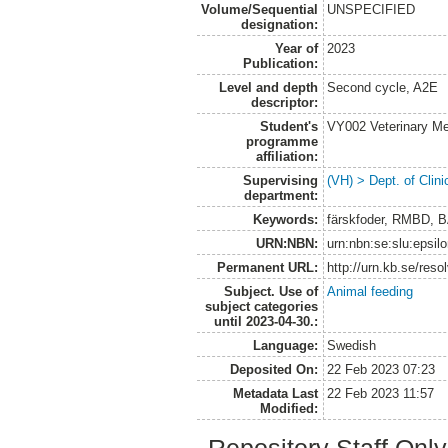
Volume/Sequential
UNSPECIFIED
designation:
Year of
2023
Publication:
Level and depth
Second cycle, A2E
descriptor:
Student's
VY002 Veterinary M
programme
affiliation:
Supervising
(VH) > Dept. of Clini
department:
Keywords:
färskfoder, RMBD, B
URN:NBN:
urn:nbn:se:slu:epsil
Permanent URL:
http://urn.kb.se/res
Subject. Use of
Animal feeding
subject categories
until 2023-04-30.:
Language:
Swedish
Deposited On:
22 Feb 2023 07:23
Metadata Last
22 Feb 2023 11:57
Modified: