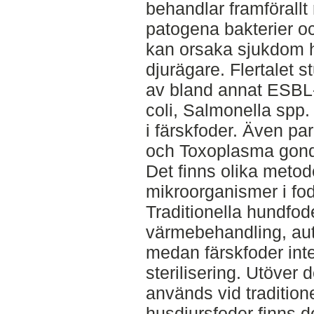
behandlar framförallt
patogena bakterier och
kan orsaka sjukdom 
djurägare. Flertalet s
av bland annat ESBL
coli, Salmonella spp
i färskfoder. Även pa
och Toxoplasma gondi
Det finns olika metode
mikroorganismer i fod
Traditionella hundfode
värmebehandling, auto
medan färskfoder int
sterilisering. Utöver
används vid traditione
husdjursfoder finns d