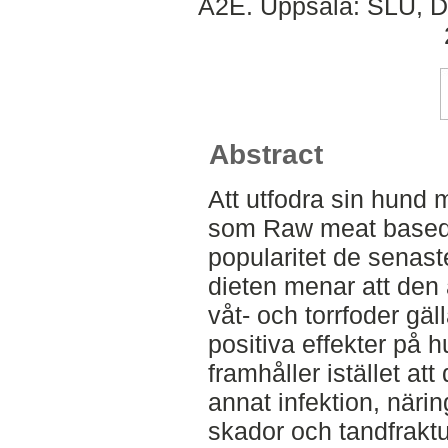
A2E. Uppsala: SLU, Dep
Abstract
Att utfodra sin hund 
som Raw meat based 
popularitet de senast
dieten menar att den 
våt- och torrfoder gä
positiva effekter på h
framhåller istället at
annat infektion, näri
skador och tandfraktur