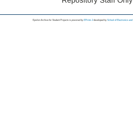
Repository Staff Onl
Epsilon Archive for Student Projects is
powored by
EPrints 3
developed by
School of Electronics an