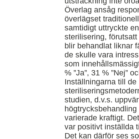
utsträckning inte oro
Överlag ansåg respon
överlägset traditionel
samtidigt uttryckte en 
sterilisering, förutsat
blir behandlat liknar 
de skulle vara intress
som innehållsmässigt
% ”Ja”, 31 % ”Nej” oc
Inställningarna till de
steriliseringsmetode
studien, d.v.s. uppvä
högtrycksbehandling 
varierade kraftigt. De
var positivt inställda
Det kan därför ses som 