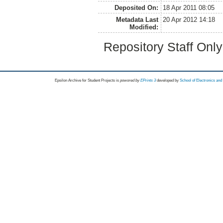
Deposited On:
18 Apr 2011 08:05
Metadata Last
20 Apr 2012 14:18
Modified:
Repository Staff Onl
Epsilon Archive for Student Projects is
powored by
EPrints 3
developed by
School of Electronics an