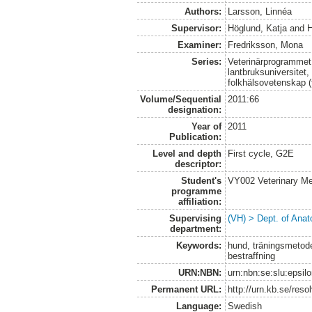
Authors:
Larsson, Linnéa
Supervisor:
Höglund, Katja
and
H
Examiner:
Fredriksson, Mona
Series:
Veterinärprogrammet
lantbruksuniversitet,
folkhälsovetenskap (
Volume/Sequential
2011:66
designation:
Year of
2011
Publication:
Level and depth
First cycle, G2E
descriptor:
Student's
VY002 Veterinary M
programme
affiliation:
Supervising
(VH) > Dept. of Anat
department:
Keywords:
hund, träningsmetoder
bestraffning
URN:NBN:
urn:nbn:se:slu:epsil
Permanent URL:
http://urn.kb.se/res
Language:
Swedish