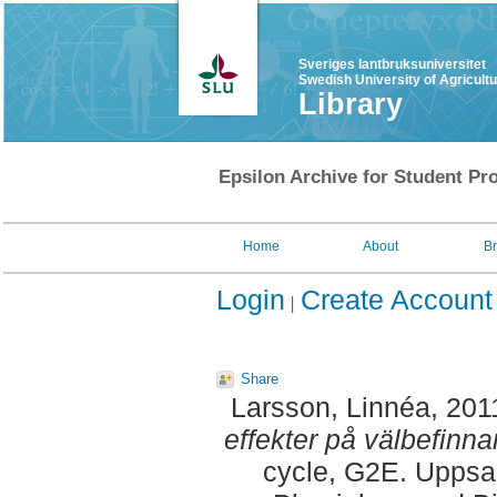
Sveriges lantbruksuniversitet
Swedish University of Agricult
Library
Epsilon Archive for Student Pro
Home
About
B
Login
Create Account
Share
Larsson, Linnéa
, 201
effekter på välbefinna
cycle, G2E. Uppsa