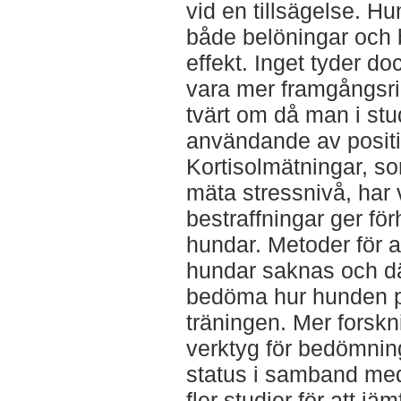
vid en tillsägelse. H
både belöningar och b
effekt. Inget tyder do
vara mer framgångsri
tvärt om då man i stud
användande av positiv
Kortisolmätningar, so
mäta stressnivå, har v
bestraffningar ger fö
hundar. Metoder för 
hundar saknas och dä
bedöma hur hunden på
träningen. Mer forskn
verktyg för bedömnin
status i samband me
fler studier för att j