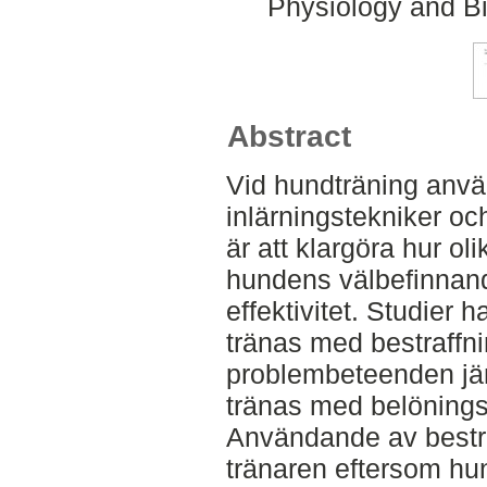
Physiology and Bi
Abstract
Vid hundträning anv
inlärningstekniker o
är att klargöra hur o
hundens välbefinnan
effektivitet. Studier 
tränas med bestraffn
problembeteenden jä
tränas med belöning
Användande av bestraf
tränaren eftersom hu