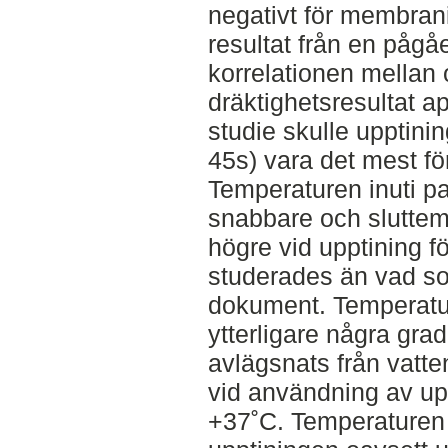
negativt för membrani
resultat från en pågå
korrelationen mellan o
dräktighetsresultat ap
studie skulle upptinin
45s) vara det mest fö
Temperaturen inuti pa
snabbare och sluttem
högre vid upptining f
studerades än vad so
dokument. Temperature
ytterligare några grad
avlägsnats från vatte
vid användning av up
+37˚C. Temperaturen f