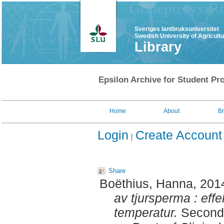
Sveriges lantbruksuniversitet
Swedish University of Agricult
Library
Epsilon Archive for Student Pro
Home
About
B
Login
Create Account
Share
Boëthius, Hanna
, 201
av tjursperma : eff
temperatur.
Second 