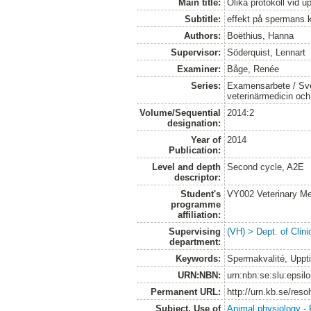
Main title:
Olika protokoll vid u
Subtitle:
effekt på spermans k
Authors:
Boëthius, Hanna
Supervisor:
Söderquist, Lennart
Examiner:
Båge, Renée
Series:
Examensarbete / Sver
veterinärmedicin oc
Volume/Sequential
2014:2
designation:
Year of
2014
Publication:
Level and depth
Second cycle, A2E
descriptor:
Student's
VY002 Veterinary M
programme
affiliation:
Supervising
(VH) > Dept. of Clini
department:
Keywords:
Spermakvalité, Uppti
URN:NBN:
urn:nbn:se:slu:epsil
Permanent URL:
http://urn.kb.se/res
Subject. Use of
Animal physiology -