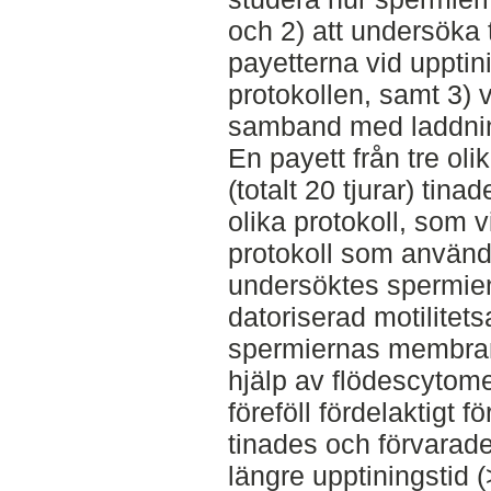
och 2) att undersöka 
payetterna vid upptini
protokollen, samt 3) 
samband med laddning
En payett från tre oli
(totalt 20 tjurar) tin
olika protokoll, som v
protokoll som använd
undersöktes spermien
datoriserad motilitet
spermiernas membran
hjälp av flödescytomet
föreföll fördelaktigt f
tinades och förvarad
längre upptiningstid 