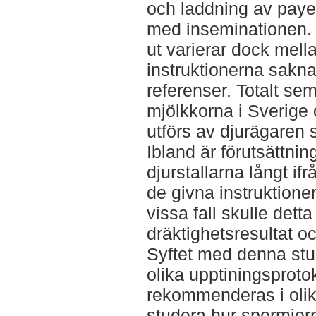
och laddning av payet
med inseminationen. 
ut varierar dock mell
instruktionerna sakna
referenser. Totalt se
mjölkkorna i Sverige
utförs av djurägaren s
Ibland är förutsättnin
djurstallarna långt ifr
de givna instruktionerna
vissa fall skulle dett
dräktighetsresultat o
Syftet med denna stud
olika upptiningsproto
rekommenderas i olik
studera hur spermier