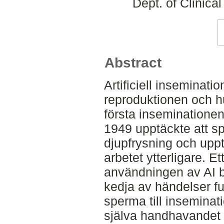
Dept. of Clinica
Abstract
Artificiell inseminatio
reproduktionen och 
första inseminatione
1949 upptäckte att s
djupfrysning och uppt
arbetet ytterligare. Et
användningen av AI by
kedja av händelser f
sperma till inseminati
själva handhavandet 