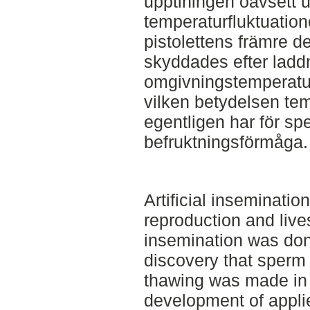
upptiningen oavsett u
temperaturfluktuati
pistolettens främre d
skyddades efter ladd
omgivningstemperatur.
vilken betydelsen tem
egentligen har för sp
befruktningsförmåga.
Artificial inseminatio
reproduction and live
insemination was do
discovery that sperm 
thawing was made in 1
development of appli