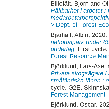
Billefält, Björn
and
Ol
Hållbarhet i arbetet : f
medarbetarperspektiv
> Dept. of Forest Ec
Bjärhall, Albin
, 2020.
nationalpark under 6
underlag.
First cycle
Forest Resource Ma
Björklund, Lars-Axel
Privata skogsägare i
småländska länen : e
cycle, G2E. Skinnska
Forest Management
Björklund, Oscar
, 20