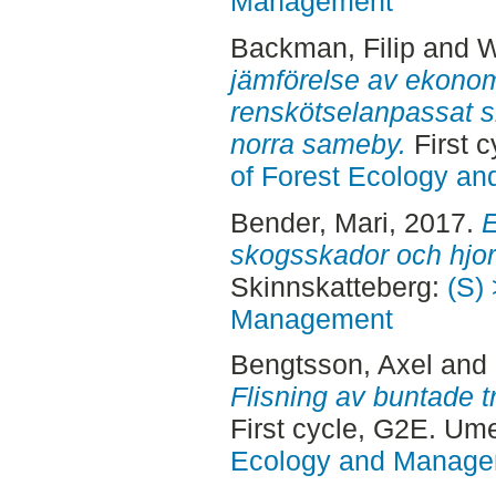
Management
Backman, Filip
and
W
jämförelse av ekonom
renskötselanpassat s
norra sameby.
First 
of Forest Ecology a
Bender, Mari
, 2017.
E
skogsskador och hjort
Skinnskatteberg:
(S) 
Management
Bengtsson, Axel
and
Flisning av buntade tr
First cycle, G2E. Um
Ecology and Manag