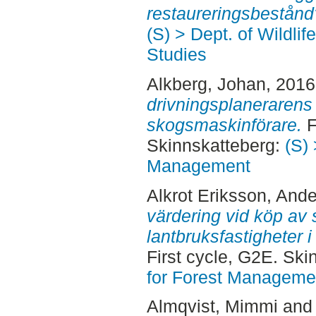
restaureringsbestånd
(S) > Dept. of Wildli
Studies
Alkberg, Johan
, 201
drivningsplanerarens
skogsmaskinförare.
F
Skinnskatteberg:
(S) 
Management
Alkrot Eriksson, Ande
värdering vid köp av
lantbruksfastigheter 
First cycle, G2E. Sk
for Forest Manageme
Almqvist, Mimmi
an