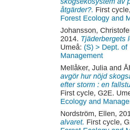
skogsekosystem av p
åtgärder?.
First cycl
Forest Ecology and
Johansson, Christofe
2014.
Tjäderbergets 
Umeå:
(S) > Dept. of
Management
Mellåker, Julia
and
Å
avgör hur nöjd skogs
efter storm : en fall
First cycle, G2E. Um
Ecology and Manag
Nordström, Ellen
, 20
alvaret.
First cycle,