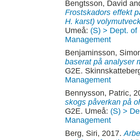
Bengtsson, David
an
Frostskadors effekt p
H. karst) volymutveck
Umeå:
(S) > Dept. of
Management
Benjaminsson, Simo
baserat på analyser 
G2E. Skinnskatteber
Management
Bennysson, Patric
, 
skogs påverkan på ohä
G2E. Umeå:
(S) > De
Management
Berg, Siri
, 2017.
Arbe