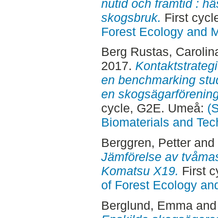
nutid och framtid : 
skogsbruk.
First cyc
Forest Ecology and
Berg Rustas, Carolin
2017.
Kontaktstrategi
en benchmarking stu
en skogsägarförenin
cycle, G2E. Umeå:
(
Biomaterials and Tec
Berggren, Petter
and
Jämförelse av tvåma
Komatsu X19.
First 
of Forest Ecology a
Berglund, Emma
an