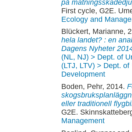
på matningsskadedjup
First cycle, G2E. Um
Ecology and Manag
Blückert, Marianne
, 
hela landet? : en ana
Dagens Nyheter 2014
(NL, NJ) > Dept. of 
(LTJ, LTV) > Dept. of
Development
Boden, Pehr
, 2014.
F
skogsbruksplanläggn
eller traditionell flygb
G2E. Skinnskatteber
Management