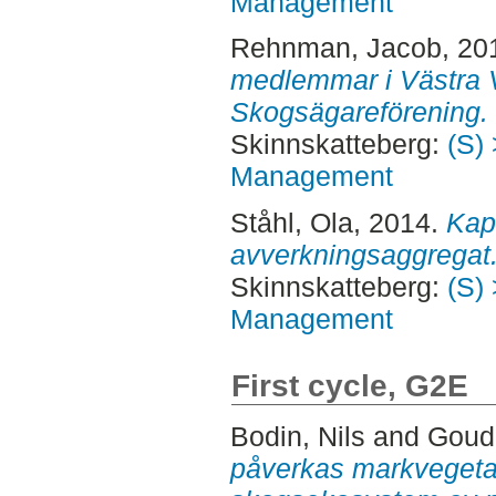
Management
Rehnman, Jacob
, 20
medlemmar i Västra 
Skogsägareförening.
Skinnskatteberg:
(S) 
Management
Ståhl, Ola
, 2014.
Kap
avverkningsaggregat
Skinnskatteberg:
(S) 
Management
First cycle, G2E
Bodin, Nils
and
Goud
påverkas markvegetat