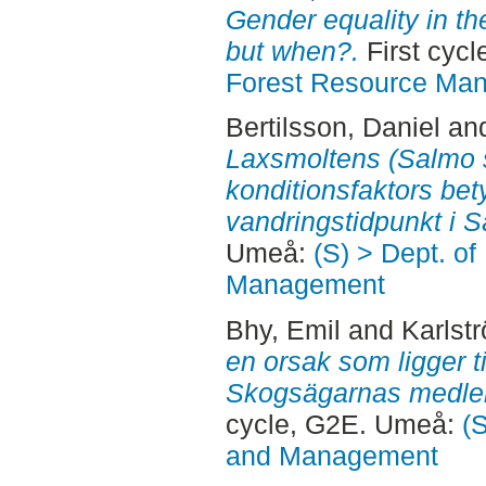
Gender equality in the
but when?.
First cyc
Forest Resource Ma
Bertilsson, Daniel
an
Laxsmoltens (Salmo s
konditionsfaktors bet
vandringstidpunkt i S
Umeå:
(S) > Dept. of
Management
Bhy, Emil
and
Karlst
en orsak som ligger ti
Skogsägarnas medlem
cycle, G2E. Umeå:
(
and Management