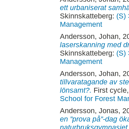
ett urbaniserat samhä
Skinnskatteberg:
(S) 
Management
Andersson, Johan
, 2
laserskanning med d
Skinnskatteberg:
(S) 
Management
Andersson, Johan
, 2
tillvaratagande av ste
lönsamt?.
First cycle
School for Forest M
Andersson, Jonas
, 2
en ”prova på”-dag öka
naturbruksgymnasiet 