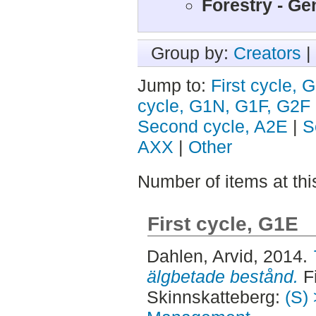
Forestry - Ge
Group by:
Creators
|
Jump to:
First cycle, 
cycle, G1N, G1F, G2F
Second cycle, A2E
|
S
AXX
|
Other
Number of items at thi
First cycle, G1E
Dahlen, Arvid
, 2014.
älgbetade bestånd.
Fi
Skinnskatteberg:
(S) 