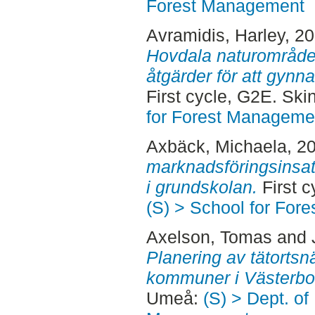
Forest Management
Avramidis, Harley
, 2
Hovdala naturområdes
åtgärder för att gynn
First cycle, G2E. Sk
for Forest Manageme
Axbäck, Michaela
, 2
marknadsföringsinsats
i grundskolan.
First c
(S) > School for For
Axelson, Tomas
and
Planering av tätortsn
kommuner i Västerbot
Umeå:
(S) > Dept. of