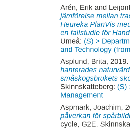
Arén, Erik
and
Leijon
jämförelse mellan tra
Heureka PlanVis med
en fallstudie för Han
Umeå:
(S) > Departm
and Technology (fro
Asplund, Brita
, 2019
hanterades naturvärd
småskogsbrukets sko
Skinnskatteberg:
(S) 
Management
Aspmark, Joachim
, 
påverkan för spårbild
cycle, G2E. Skinnska