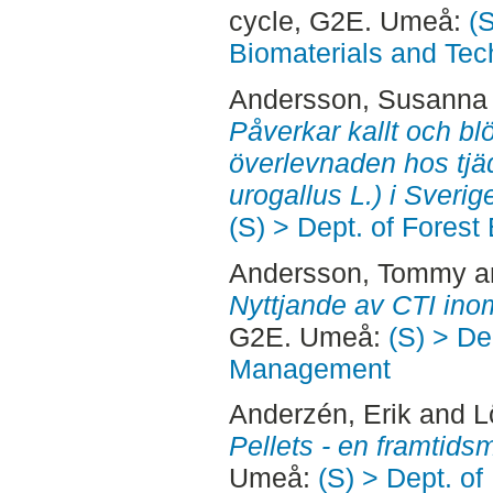
cycle, G2E. Umeå:
(
Biomaterials and Tec
Andersson, Susanna
Påverkar kallt och bl
överlevnaden hos tjä
urogallus L.) i Sverig
(S) > Dept. of Fore
Andersson, Tommy
a
Nyttjande av CTI ino
G2E. Umeå:
(S) > De
Management
Anderzén, Erik
and
L
Pellets - en framtids
Umeå:
(S) > Dept. o