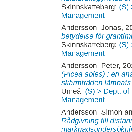
Skinnskatteberg:
(S) 
Management
Andersson, Jonas
, 2
betydelse för grantim
Skinnskatteberg:
(S) 
Management
Andersson, Peter
, 2
(Picea abies) : en an
skärmträden lämnats i
Umeå:
(S) > Dept. of
Management
Andersson, Simon
a
Rådgivning till dista
marknadsundersökning