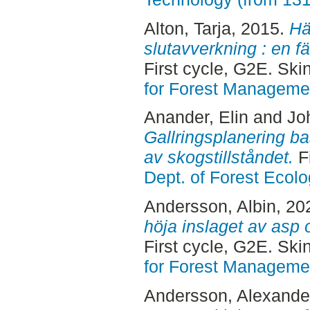
Alton, Tarja
, 2015.
Hä
slutavverkning : en f
First cycle, G2E. Sk
for Forest Manageme
Anander, Elin
and
Jo
Gallringsplanering ba
av skogstillståndet.
F
Dept. of Forest Eco
Andersson, Albin
, 20
höja inslaget av asp 
First cycle, G2E. Sk
for Forest Manageme
Andersson, Alexande