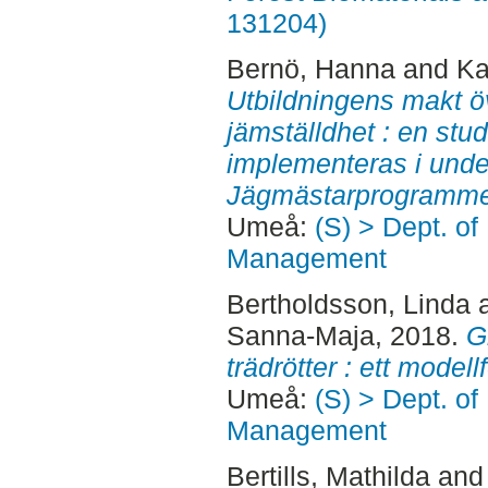
131204)
Bernö, Hanna
and
Ka
Utbildningens makt öve
jämställdhet : en stu
implementeras i unde
Jägmästarprogramme
Umeå:
(S) > Dept. of
Management
Bertholdsson, Linda
Sanna-Maja
, 2018.
G
trädrötter : ett modell
Umeå:
(S) > Dept. of
Management
Bertills, Mathilda
an