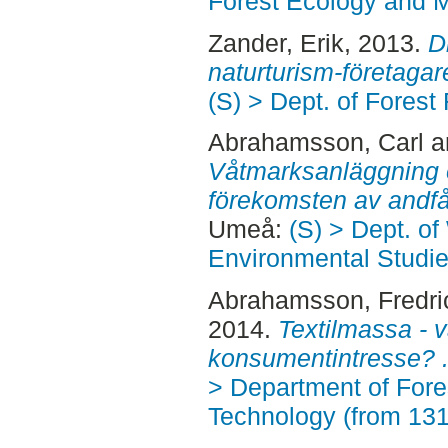
Forest Ecology and
Zander, Erik
, 2013.
D
naturturism-företagar
(S) > Dept. of Fore
Abrahamsson, Carl
a
Våtmarksanläggning 
förekomsten av andfå
Umeå:
(S) > Dept. of
Environmental Studi
Abrahamsson, Fredri
2014.
Textilmassa - v
konsumentintresse? 
> Department of Fore
Technology (from 13