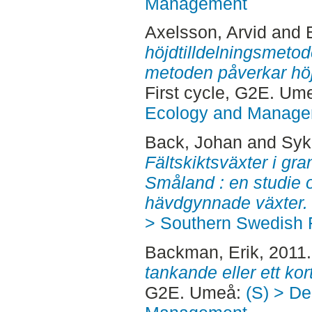
Management
Axelsson, Arvid
and
höjdtilldelningsmetode
metoden påverkar höj
First cycle, G2E. Um
Ecology and Manag
Back, Johan
and
Syk
Fältskiktsväxter i gra
Småland : en studie 
hävdgynnade växter.
> Southern Swedish 
Backman, Erik
, 2011
tankande eller ett kor
G2E. Umeå:
(S) > De