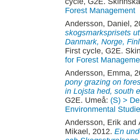
cycle, G2E. Skinnska
Forest Management
Andersson, Daniel
, 
skogsmarksprisets ut
Danmark, Norge, Finl
First cycle, G2E. Sk
for Forest Manageme
Andersson, Emma
, 
pony grazing on fores
in Lojsta hed, south
G2E. Umeå:
(S) > De
Environmental Studi
Andersson, Erik
and
Mikael
, 2012.
En und