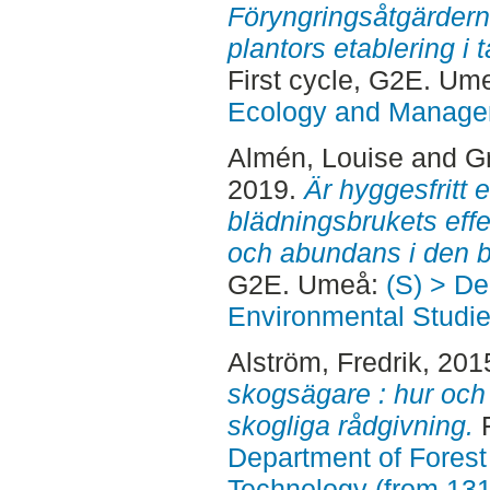
Föryngringsåtgärderna
plantors etablering i 
First cycle, G2E. Um
Ecology and Manag
Almén, Louise
and
Gr
2019.
Är hyggesfritt
blädningsbrukets eff
och abundans i den b
G2E. Umeå:
(S) > De
Environmental Studi
Alström, Fredrik
, 201
skogsägare : hur och 
skogliga rådgivning.
F
Department of Forest
Technology (from 13