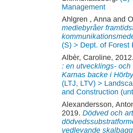
Management
Ahlgren , Anna
and
O
mediebyråer framtids
kommunikationsmede
(S) > Dept. of Fore
Albèr, Caroline
, 2012
: en utvecklings- och
Karnas backe i Hörby
(LTJ, LTV) > Landsc
and Construction (unt
Alexandersson, Anto
2019.
Dödved och art
dödvedssubstratform
vedlevande skalbagg