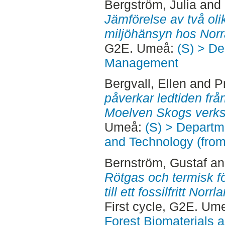
Bergström, Julia
and
Jämförelse av två ol
miljöhänsyn hos Nor
G2E. Umeå:
(S) > De
Management
Bergvall, Ellen
and
P
påverkar ledtiden från 
Moelven Skogs verk
Umeå:
(S) > Departm
and Technology (fro
Bernström, Gustaf
a
Rötgas och termisk 
till ett fossilfritt No
First cycle, G2E. Um
Forest Biomaterials 