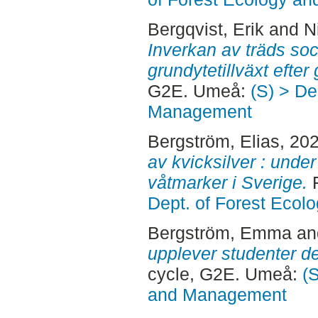
Bergqvist, Erik
and
N
Inverkan av träds soc
grundytetillväxt efter 
G2E. Umeå:
(S) > De
Management
Bergström, Elias
, 20
av kvicksilver : unde
våtmarker i Sverige.
F
Dept. of Forest Eco
Bergström, Emma
a
upplever studenter d
cycle, G2E. Umeå:
(
and Management