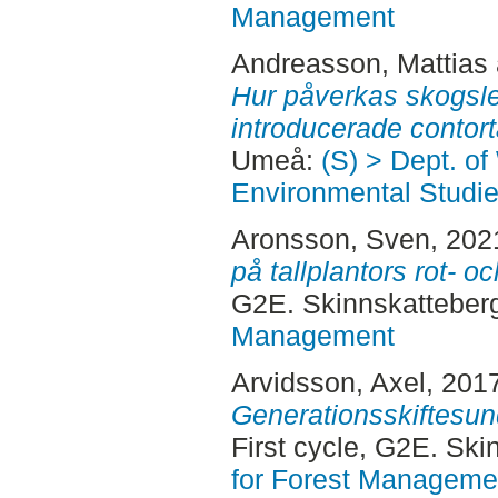
Management
Andreasson, Mattias
Hur påverkas skogsl
introducerade contort
Umeå:
(S) > Dept. of
Environmental Studi
Aronsson, Sven
, 202
på tallplantors rot- oc
G2E. Skinnskatteber
Management
Arvidsson, Axel
, 201
Generationsskiftesun
First cycle, G2E. Sk
for Forest Manageme