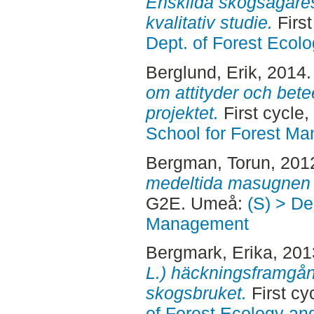
Enskilda skogsägares
kvalitativ studie.
Firs
Dept. of Forest Eco
Berglund, Erik
, 2014
om attityder och be
projektet.
First cycle
School for Forest M
Bergman, Torun
, 201
medeltida masugnen 
G2E. Umeå:
(S) > De
Management
Bergmark, Erika
, 20
L.) häckningsframgån
skogsbruket.
First c
of Forest Ecology a