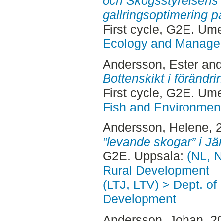
och Skogsstyrelsens 
gallringsoptimering 
First cycle, G2E. Um
Ecology and Manag
Andersson, Ester
an
Bottenskikt i förändri
First cycle, G2E. Um
Fish and Environment
Andersson, Helene
, 
”levande skogar” i Jä
G2E. Uppsala:
(NL, N
Rural Development
(LTJ, LTV) > Dept. of
Development
Andersson, Johan
, 2