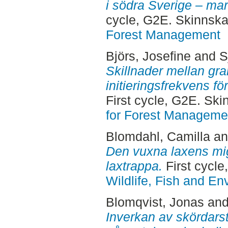
i södra Sverige – mar
cycle, G2E. Skinnska
Forest Management
Björs, Josefine
and
S
Skillnader mellan gra
initieringsfrekvens 
First cycle, G2E. Sk
for Forest Manageme
Blomdahl, Camilla
a
Den vuxna laxens mig
laxtrappa.
First cycl
Wildlife, Fish and En
Blomqvist, Jonas
an
Inverkan av skördars