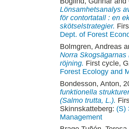
Boglind, Gunnar
and
Lönsamhetsanalys av
för contortatall : en 
skötselstrategier.
Firs
Dept. of Forest Econ
Bolmgren, Andreas
a
Norra Skogsägarnas m
röjning.
First cycle,
Forest Ecology and
Bondesson, Anton
, 
funktionella struktur
(Salmo trutta, L.).
Firs
Skinnskatteberg:
(S) 
Management
Brage Tuñón, Teresa