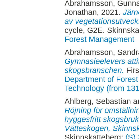
Abrahamsson, Gunna
Jonathan
, 2021.
Järn
av vegetationsutveck
cycle, G2E. Skinnska
Forest Management
Abrahamsson, Sandr
Gymnasieelevers attit
skogsbranschen.
Fir
Department of Forest
Technology (from 13
Ahlberg, Sebastian
a
Röjning för omställnin
hyggesfritt skogsbruk 
Vätteskogen, Skinnsk
Skinnskatteberg:
(S) 