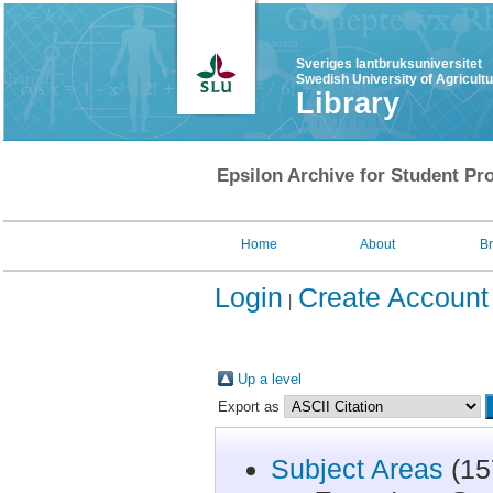
Sveriges lantbruksuniversitet
Swedish University of Agricult
Library
Epsilon Archive for Student Pro
Home
About
B
Login
Create Account
Up a level
Export as
Subject Areas
(15