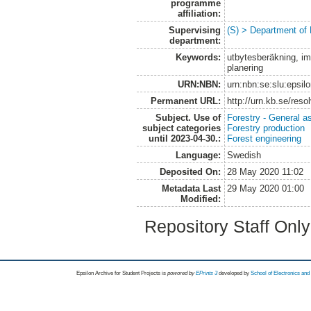
programme
affiliation:
Supervising
(S) > Department of
department:
Keywords:
utbytesberäkning, imp
planering
URN:NBN:
urn:nbn:se:slu:epsil
Permanent URL:
http://urn.kb.se/res
Subject. Use of
Forestry - General a
subject categories
Forestry production
until 2023-04-30.:
Forest engineering
Language:
Swedish
Deposited On:
28 May 2020 11:02
Metadata Last
29 May 2020 01:00
Modified:
Repository Staff Onl
Epsilon Archive for Student Projects is
powored by
EPrints 3
developed by
School of Electronics an