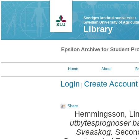
Sveriges lantbruksuniversitet
Swedish University of Agricult
Library
Epsilon Archive for Student Pro
Home
About
B
Login
Create Account
Share
Hemmingsson, Li
utbytesprognoser b
Sveaskog.
Second