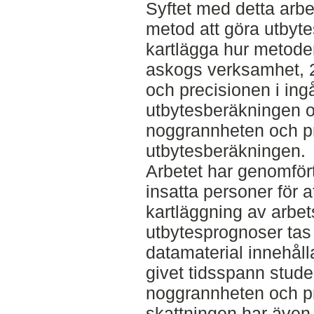
Syftet med detta arbe
metod att göra utbyte
kartlägga hur metode
askogs verksamhet, 2
och precisionen i ing
utbytesberäkningen oc
noggrannheten och pr
utbytesberäkningen.
Arbetet har genomfö
insatta personer för 
kartläggning av arbe
utbytesprognoser tas
datamaterial innehåll
givet tidsspann studer
noggrannheten och pr
skattningen har även