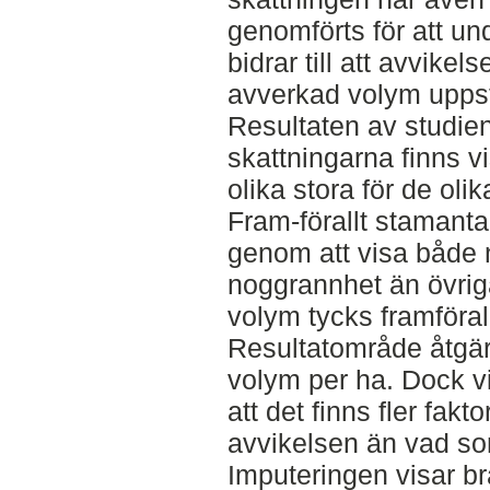
genomförts för att un
bidrar till att avvikel
avverkad volym uppst
Resultaten av studien 
skattningarna finns vi
olika stora för de oli
Fram-förallt stamanta
genom att visa både 
noggrannhet än övriga
volym tycks framföral
Resultatområde åtgär
volym per ha. Dock v
att det finns fler fak
avvikelsen än vad som
Imputeringen visar b