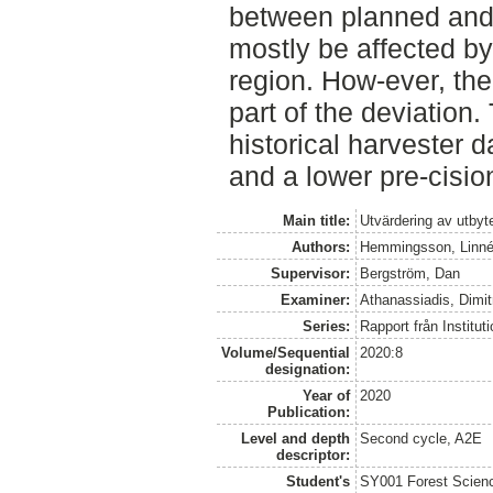
between planned and
mostly be affected b
region. How-ever, th
part of the deviation
historical harvester
and a lower pre-cisio
Main title:
Utvärdering av utby
Authors:
Hemmingsson, Linn
Supervisor:
Bergström, Dan
Examiner:
Athanassiadis, Dimit
Series:
Rapport från Institut
Volume/Sequential
2020:8
designation:
Year of
2020
Publication:
Level and depth
Second cycle, A2E
descriptor:
Student's
SY001 Forest Scien