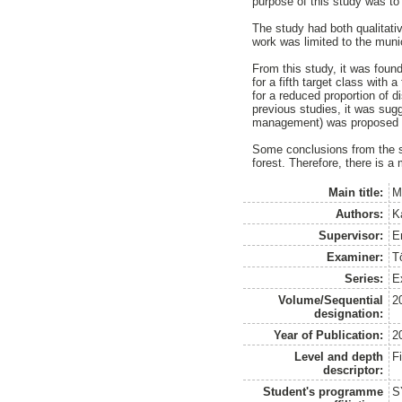
purpose of this study was to 
The study had both qualitati
work was limited to the munici
From this study, it was found
for a fifth target class with 
for a reduced proportion of 
previous studies, it was sugg
management) was proposed fo
Some conclusions from the stu
forest. Therefore, there is a
Main title:
M
Authors:
K
Supervisor:
E
Examiner:
T
Series:
E
Volume/Sequential
2
designation:
Year of Publication:
2
Level and depth
F
descriptor:
Student's programme
S