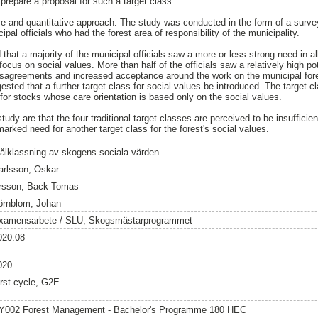
prepare a proposal for such a target class.
ve and quantitative approach. The study was conducted in the form of a surve
pal officials who had the forest area of responsibility of the municipality.
 that a majority of the municipal officials saw a more or less strong need in all
a focus on social values. More than half of the officials saw a relatively high pot
disagreements and increased acceptance around the work on the municipal for
ested that a further target class for social values be introduced. The target 
r stocks whose care orientation is based only on the social values.
dy are that the four traditional target classes are perceived to be insufficient
 marked need for another target class for the forest's social values.
ålklassning av skogens sociala värden
arlsson, Oskar
rsson, Back Tomas
örnblom, Johan
xamensarbete / SLU, Skogsmästarprogrammet
020:08
020
irst cycle, G2E
Y002 Forest Management - Bachelor's Programme 180 HEC