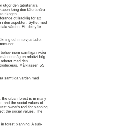
r utgör den tätortsnära
skapen kring den tätortsnära
ära skogen.
ande otillräcklig för att
ga i den aspekten. Syftet med
iala värden. Ett delsyfte
ökning och intervjustudie.
kommuner.
 behov inom samtliga nivåer
temännen såg en relativt hög
g arbetet med den
introduceras. Målklassen SS
alera samtliga värden med
s, the urban forest is in many
st and the social values of
rest owner's tool for planning
fect the social values. The
 in forest planning. A sub-