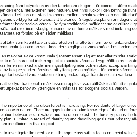
anisering ökar betydelsen av den tätortsnära skogen. För boende i större städe
gen den enda interaktionen med naturen. Det finns luckor i den befintliga kun
värden. Det finns ett starkt samband mellan sociala värden och den tätortsn
rens verktyg för att planera sitt brukande. Skogsbruksplanen är i dagens utför
främst berör sociala värden. De fyra traditionella målklasserna är otillräckli
söka behovet inom skoglig planering av en femte målklass med inriktning soc
utarbeta ett förslag på en sådan målklass.
valitativ som kvantitativ ansats. Studien har utförts i form av en enkätunders
e kommunala tjänstemän som hade det skogliga ansvarsområdet hos landets 
 en majoritet av de kommunala tjänstemännen såg ett mer eller mindre starkt
 femte målklass med inriktning mot de sociala värdena. Drygt hälften av tjäns
lass för en minskad andel meningsskiljaktigheter och en ökad acceptans krin
v tidigare studier föreslogs att ytterligare en målklass för sociala värden 
logs för bestånd vars skötselinriktning endast utgår från de sociala värdena.
r att de fyra traditionella målklasserna upplevs vara otillräckliga för att sign
 ett utpekat behov av ytterligare en målklass för skogens sociala värden.
,
 the importance of the urban forest is increasing. For residents of larger citie
action with nature. There are gaps in the existing knowledge of the urban fore
 relation between social values and the urban forest. The forestry plan is the fo
y plan is limited in regard of identifying and describing goals that primarily af
 are insufficient in that respect.
 to investigate the need for a fifth target class with a focus on social values,