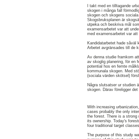
I takt med en tilltagande urb
skogen i många fall förmodli
skogen och skogens sociala 
Skogsbruksplanen är skogsäga
utpeka och beskriva mål som 
examensarbetet var att under
med examensarbetet var att 
Kandidatarbetet hade såväl k
Arbetet avgränsades till d
Av denna studie framkom att
av skoglig planering, för en
potential hos en femte målk
kommunala skogen. Med stöd a
(sociala värden skötsel) förs
Några slutsatser ur studien ä
skogen. Därav föreligger det
With increasing urbanization,
cases probably the only inter
the forest. There is a strong
its ownership. Today's forestr
four traditional target classes
The purpose of this study was