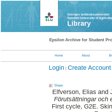
Sveriges lantbruksuniversitet
Swedish University of Agricult
Library
Epsilon Archive for Student Pro
Home
About
B
Login
Create Account
Share
Elfverson, Elias
and
Förutsättningar och 
First cycle, G2E. Ski