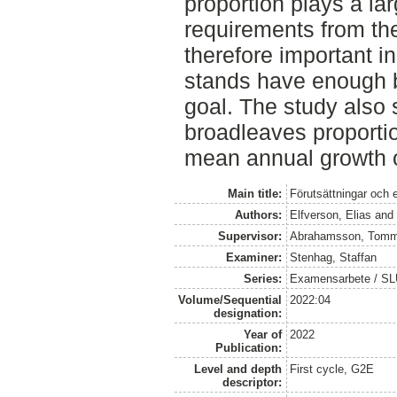
proportion plays a lar
requirements from the
therefore important i
stands have enough 
goal. The study also
broadleaves proportio
mean annual growth of
Main title:
Förutsättningar och 
Authors:
Elfverson, Elias
an
Supervisor:
Abrahamsson, Tom
Examiner:
Stenhag, Staffan
Series:
Examensarbete / S
Volume/Sequential
2022:04
designation:
Year of
2022
Publication:
Level and depth
First cycle, G2E
descriptor: