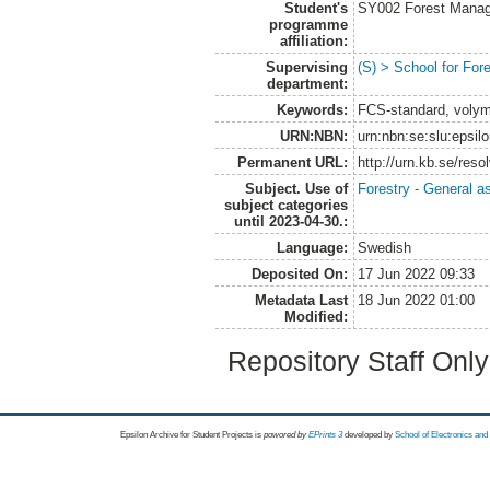
Student's
SY002 Forest Manag
programme
affiliation:
Supervising
(S) > School for Fo
department:
Keywords:
FCS-standard, volym
URN:NBN:
urn:nbn:se:slu:epsil
Permanent URL:
http://urn.kb.se/res
Subject. Use of
Forestry - General a
subject categories
until 2023-04-30.:
Language:
Swedish
Deposited On:
17 Jun 2022 09:33
Metadata Last
18 Jun 2022 01:00
Modified:
Repository Staff Onl
Epsilon Archive for Student Projects is
powored by
EPrints 3
developed by
School of Electronics an