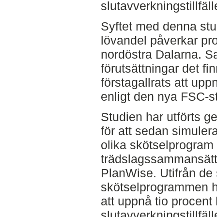
slutavverkningstillfäll
Syftet med denna stud
lövandel påverkar pr
nordöstra Dalarna. Sa
förutsättningar det f
förstagallrats att upp
enligt den nya FSC-s
Studien har utförts ge
för att sedan simulera
olika skötselprogram
trädslagssammansätt
PlanWise. Utifrån de
skötselprogrammen ha
att uppnå tio procent 
slutavverkningstillfäl