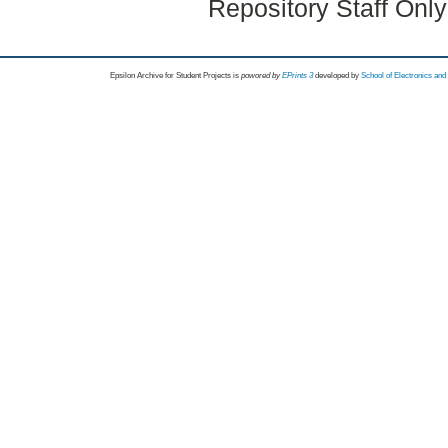
Repository Staff Onl
Epsilon Archive for Student Projects is
powored by
EPrints 3
developed by
School of Electronics an