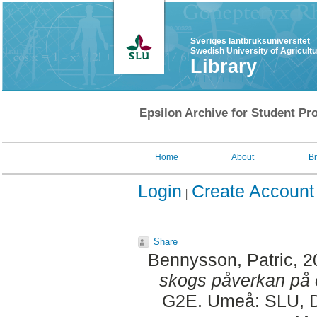
Sveriges lantbruksuniversitet
Swedish University of Agricult
Library
Epsilon Archive for Student Pro
Home
About
B
Login
Create Account
Share
Bennysson, Patric
, 
skogs påverkan på oh
G2E. Umeå: SLU, De