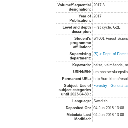
Volume/Sequential
2017:3
designation:
Year of
2017
Publication:
Level and depth
First cycle, G2E
descriptor:
Student's
SY001 Forest Scien
programme
affiliation:
Supervising
(S) > Dept. of Fore
department:
Keywords:
hälsa, välmående, nat
URN:NBN:
urn:nbn:se:slu:epsil
Permanent URL:
http://urn.kb.se/res
Subject. Use of
Forestry - General a
subject categories
until 2023-04-30.:
Language:
Swedish
Deposited On:
04 Jun 2018 13:08
Metadata Last
04 Jun 2018 13:08
Modified: