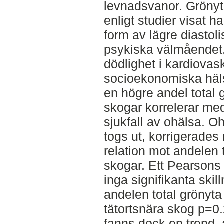
levnadsvanor. Grönyt
enligt studier visat ha
form av lägre diastoli
psykiska välmåendet
dödlighet i kardiova
socioekonomiska häls
en högre andel total g
skogar korrelerar me
sjukfall av ohälsa. 
togs ut, korrigerades 
relation mot andelen 
skogar. Ett Pearsons 
inga signifikanta ski
andelen total grönyta
tätortsnära skog p=0.
fanns dock en trend, a