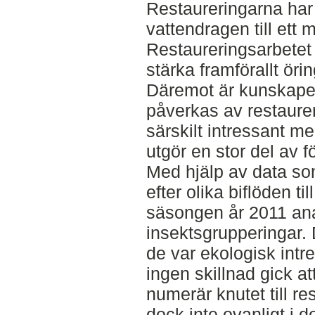
Restaureringarna har 
vattendragen till ett
Restaureringsarbetet 
stärka framförallt öri
Däremot är kunskapen
påverkas av restaurer
särskilt intressant m
utgör en stor del av f
Med hjälp av data som
efter olika biflöden ti
säsongen år 2011 ana
insektsgrupperingar. 
de var ekologisk intr
ingen skillnad gick a
numerär knutet till re
dock inte ovanligt i