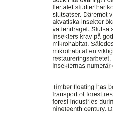
flertalet studier har k
slutsatser. Däremot v
akvatiska insekter ö
vattendraget. Slutsat
insekters krav på god 
mikrohabitat. Således
mikrohabitat en viktig
restaureringsarbetet,
insekternas numerär
Timber floating has b
transport of forest re
forest industries duri
nineteenth century. D