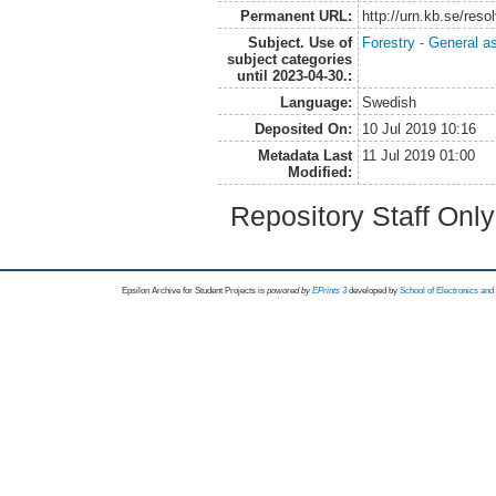
Permanent URL:
http://urn.kb.se/res
Subject. Use of
Forestry - General a
subject categories
until 2023-04-30.:
Language:
Swedish
Deposited On:
10 Jul 2019 10:16
Metadata Last
11 Jul 2019 01:00
Modified:
Repository Staff Onl
Epsilon Archive for Student Projects is
powored by
EPrints 3
developed by
School of Electronics an