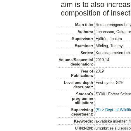
aim is to also incre
composition of insect
Main title:
Restaureringens bety
Authors:
Johansson, Oskar
a
Supervisor:
Hjältén, Joakim
Examiner:
Mörling, Tommy
Series:
Kandidatarbeten i s
Volume/Sequential
2019:14
designation:
Year of
2019
Publication:
Level and depth
First cycle, G2E
descriptor:
Student's
SY001 Forest Scien
programme
affiliation:
Supervising
(S) > Dept. of Wildl
department:
Keywords:
akvatiska insekter, f
URN:NBN:
urn:nbn:se:slu:epsil