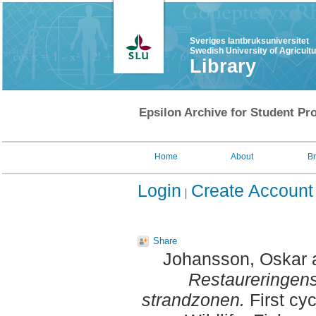
Sveriges lantbruksuniversitet
Swedish University of Agricult
Library
Epsilon Archive for Student Pro
Home
About
B
Login
Create Account
Share
Johansson, Oskar
Restaureringens 
strandzonen.
First cy