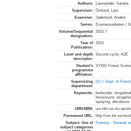
Authors:
Laestander, Sandra
Supervisor:
Östlund, Lars
Examiner:
Jäderlund, Anders
Series:
Examensarbeten / SLU
Volume/Sequential
2015:7
designation:
Year of
2015
Publication:
Level and depth
Second cycle, A2E
descriptor:
Student's
SY001 Forest Scien
programme
affiliation:
Supervising
(S) > Dept. of Fore
department:
Keywords:
herbicider, skogsbruk
fenoxisyror, skogshist
spraying, deciduous 
URN:NBN:
urn:nbn:se:slu:epsil
Permanent URL:
http://urn.kb.se/res
Subject. Use of
Forestry - General a
subject categories