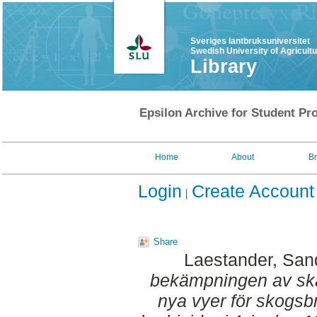
Sveriges lantbruksuniversitet
Swedish University of Agricult
Library
Epsilon Archive for Student Pro
Home
About
B
Login
Create Account
Share
Laestander, San
bekämpningen av ska
nya vyer för skogsb