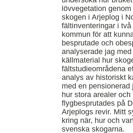
lövvegetation genom 
skogen i Arjeplog i N
fältinventeringar i tv
kommun för att kunna
besprutade och obes
analyserade jag med h
källmaterial hur skoge
fältstudieområdena e
analys av historiskt k
med en pensionerad 
hur stora arealer och
flygbesprutades på 
Arjeplogs revir. Mitt 
kring när, hur och va
svenska skogarna.