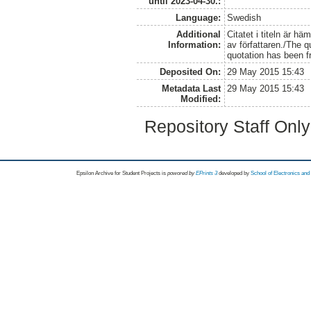
until 2023-04-30.:
Language:
Swedish
Additional
Citatet i titeln är häm
Information:
av författaren./The qu
quotation has been fr
Deposited On:
29 May 2015 15:43
Metadata Last
29 May 2015 15:43
Modified:
Repository Staff Onl
Epsilon Archive for Student Projects is
powored by
EPrints 3
developed by
School of Electronics an