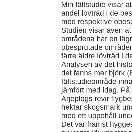
Min fältstudie visar at
andel lövträd i de b
med respektive obesp
Studien visar även at
områdena har en lägr
obesprutade områden
färre äldre lövträd i
Analysen av det histor
det fanns mer björk (B
fältstudieområde inn
jämfört med idag. P
Arjeplogs revir flygb
hektar skogsmark und
med ett uppehåll unde
Det var främst hygge