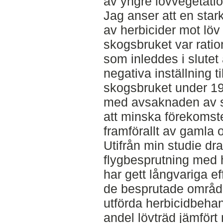
av yngre lövvegetati
Jag anser att en stark 
av herbicider mot lö
skogsbruket var rati
som inleddes i slutet
negativa inställning t
skogsbruket under 19
med avsaknaden av sko
att minska förekomst
framförallt av gamla 
Utifrån min studie dra
flygbesprutning med 
har gett långvariga ef
de besprutade områden
utförda herbicidbehan
andel lövträd jämfört