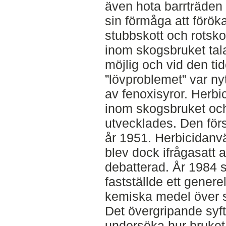
även hota barrträden
sin förmåga att förök
stubbskott och rotskott.
inom skogsbruket tal
möjlig och vid den ti
”lövproblemet” var nyt
av fenoxisyror. Herbi
inom skogsbruket oc
utvecklades. Den för
år 1951. Herbicidan
blev dock ifrågasatt 
debatterad. År 1984 s
fastställde ett genere
kemiska medel över 
Det övergripande syft
undersöka hur bruket