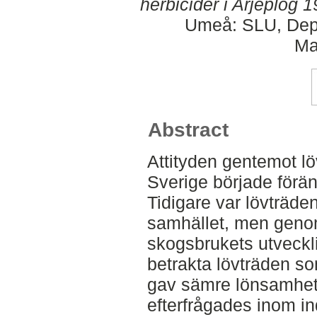
herbicider i Arjeplog 
Umeå: SLU, Dept
Ma
Abstract
Attityden gentemot lö
Sverige började förän
Tidigare var lövträde
samhället, men genom
skogsbrukets utveckl
betrakta lövträden s
gav sämre lönsamhet 
efterfrågades inom i