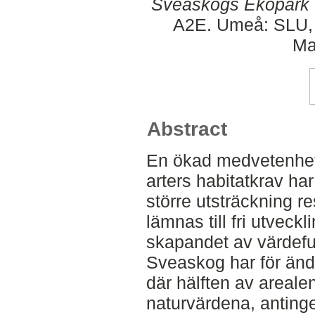
Sveaskogs Ekopark 
A2E. Umeå: SLU, 
Ma
Abstract
En ökad medvetenhet
arters habitatkrav har 
större utsträckning res
lämnas till fri utveck
skapandet av värdeful
Sveaskog har för änd
där hälften av areale
naturvärdena, anting