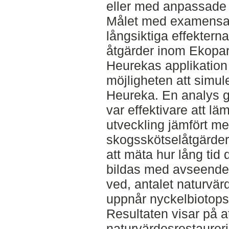
eller med anpassade 
Målet med examensarb
långsiktiga effekter
åtgärder inom Ekopa
Heurekas applikation
möjligheten att simu
Heureka. En analys gj
var effektivare att läm
utveckling jämfört me
skogsskötselåtgärder
att mäta hur lång tid 
bildas med avseende 
ved, antalet naturvär
uppnår nyckelbiotops
Resultaten visar på 
naturvärdesrestaureri