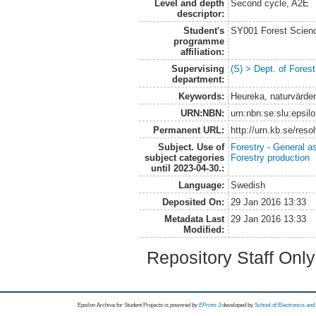
Level and depth
Second cycle, A2E
descriptor:
Student's
SY001 Forest Scien
programme
affiliation:
Supervising
(S) > Dept. of Fore
department:
Keywords:
Heureka, naturvärden,
URN:NBN:
urn:nbn:se:slu:epsil
Permanent URL:
http://urn.kb.se/res
Subject. Use of
Forestry - General a
subject categories
Forestry production
until 2023-04-30.:
Language:
Swedish
Deposited On:
29 Jan 2016 13:33
Metadata Last
29 Jan 2016 13:33
Modified:
Repository Staff Onl
Epsilon Archive for Student Projects is
powored by
EPrints 3
developed by
School of Electronics an