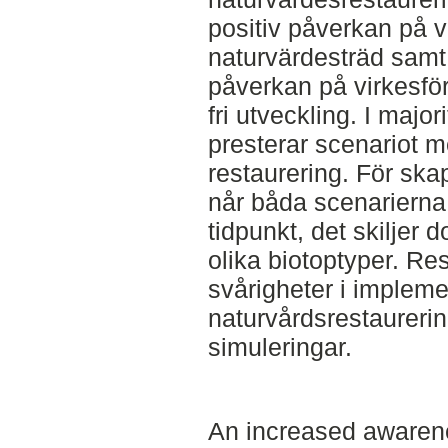
positiv påverkan på 
naturvärdesträd samt 
påverkan på virkesfö
fri utveckling. I majo
presterar scenariot me
restaurering. För ska
når båda scenariern
tidpunkt, det skiljer 
olika biotoptyper. Re
svårigheter i implem
naturvårdsrestaurerin
simuleringar.
An increased awarene