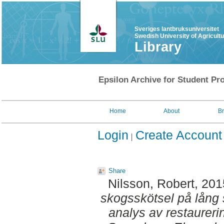
Sveriges lantbruksuniversitet
Swedish University of Agricult
Library
Epsilon Archive for Student Pro
Home
About
B
Login
Create Account
Share
Nilsson, Robert
, 20
skogsskötsel på lång
analys av restaureri