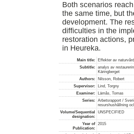
Both scenarios reach 
the same time, but th
development. The re
difficulties in the i
restoration actions, pr
in Heureka.
Main title:
Effekter av naturvå
Subtitle:
analys av restaureri
Käringberget
Authors:
Nilsson, Robert
Supervisor:
Lind, Torgny
Examiner:
Lämås, Tomas
Series:
Arbetsrapport / Sveri
resurshushållning o
Volume/Sequential
UNSPECIFIED
designation:
Year of
2015
Publication: