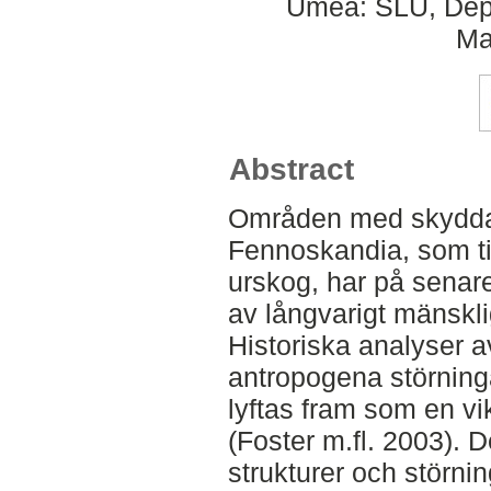
Umeå: SLU, Dept
Ma
Abstract
Områden med skyddad
Fennoskandia, som ti
urskog, har på senare
av långvarigt mänskli
Historiska analyser 
antropogena störninga
lyftas fram som en vik
(Foster m.fl. 2003). D
strukturer och störni