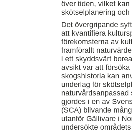
över tiden, vilket kan v
skötselplanering och 
Det övergripande syf
att kvantifiera kultur
förekomsterna av kultu
framförallt naturvärd
i ett skyddsvärt bore
avsikt var att försöka
skogshistoria kan an
underlag för skötsel
naturvårdsanpassad 
gjordes i en av Sven
(SCA) blivande mångf
utanför Gällivare i No
undersökte områdets