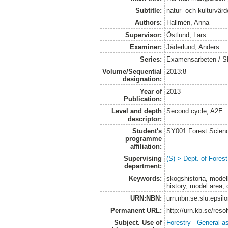
Subtitle:
natur- och kulturvär
Authors:
Hallmén, Anna
Supervisor:
Östlund, Lars
Examiner:
Jäderlund, Anders
Series:
Examensarbeten / SLU
Volume/Sequential
2013:8
designation:
Year of
2013
Publication:
Level and depth
Second cycle, A2E
descriptor:
Student's
SY001 Forest Scien
programme
affiliation:
Supervising
(S) > Dept. of Fore
department:
Keywords:
skogshistoria, modell
history, model area, 
URN:NBN:
urn:nbn:se:slu:epsil
Permanent URL:
http://urn.kb.se/res
Subject. Use of
Forestry - General a