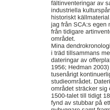
fältinventeringar av s
industriella kultursp
historiskt källmateria
jag från SCA:s egen 
från tidigare artinven
området.
Mina dendrokronologi
i träd tillsammans med
dateringar av offerpl
1956; Hedman 2003) v
tusenårigt kontinuerli
studieområdet. Dateri
området sträcker sig 
1500-talet till tidigt
fynd av stubbar på et
nybyggare samt framför