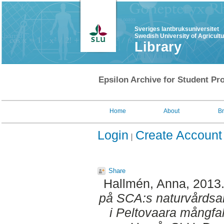
Sveriges lantbruksuniversitet
Swedish University of Agricult
Library
Epsilon Archive for Student Pro
Home
About
B
Login
Create Account
Share
Hallmén, Anna
, 2013
på SCA:s naturvårdsar
i Peltovaara mångfa