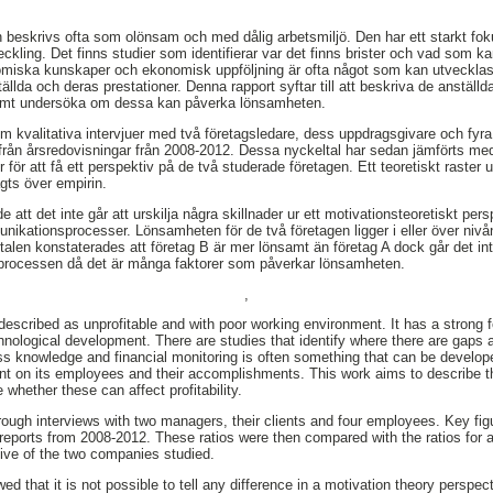
beskrivs ofta som olönsam och med dålig arbetsmiljö. Den har ett starkt fok
eckling. Det finns studier som identifierar var det finns brister och vad som ka
miska kunskaper och ekonomisk uppföljning är ofta något som kan utvecklas
llda och deras prestationer. Denna rapport syftar till att beskriva de anställ
amt undersöka om dessa kan påverka lönsamheten.
 kvalitativa intervjuer med två företagsledare, dess uppdragsgivare och fyra 
från årsredovisningar från 2008-2012. Dessa nyckeltal har sedan jämförts med
 för att få ett perspektiv på de två studerade företagen. Ett teoretiskt raster
gts över empirin.
 att det inte går att urskilja några skillnader ur ett motivationsteoretiskt per
unikationsprocesser. Lönsamheten för de två företagen ligger i eller över niv
len konstaterades att företag B är mer lönsamt än företag A dock går det inte 
processen då det är många faktorer som påverkar lönsamheten.
,
 described as unprofitable and with poor working environment. It has a strong 
chnological development. There are studies that identify where there are gaps
ness knowledge and financial monitoring is often something that can be develo
ent on its employees and their accomplishments. This work aims to describe t
hether these can affect profitability.
ough interviews with two managers, their clients and four employees. Key fig
reports from 2008-2012. These ratios were then compared with the ratios for 
tive of the two companies studied.
ed that it is not possible to tell any difference in a motivation theory perspec