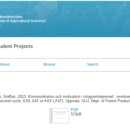
uksuniversitet
ity of Agricultural Sciences
y
udent Projects
About
Browse
Search
n, Staffan
, 2013.
Kommunikation och motivation i skogsentreprenad : eventue
econd cycle, A1N, A1F or AXX ( A1F). Uppsala: SLU, Dept. of Forest Produc
PDF
572kB