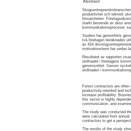
Abstract
Skogsentreprenörsbranschen 
produktivitet och teknisk utv
lönsamheten. Företagsekono
starkt beroende av dess anstä
kommunikationsproceser, s
Studien har genomförts genom
två företagen beräknades uti
av 424 drivningsentreprenörer
motivationsteori har sedan la
Resultatet av rapporten visade
skillnader i företagens komm
genomsnittet. Genom nyckelta
skillnaden i kommunikations
Forest contractors are often
productivity-oriented and te
increase profitability. Busi
this sector is highly depend
communication, and examine w
The study was conducted thr
were calculated from annual 
contractors to get a perspec
The results of the study show