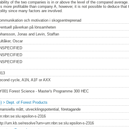
bility of the two companies is in or above the level of the compared average.
 more profitable than company A, however, it is not possible to deduce that t
ility since many factors are involved.
ommunikation och motivation i skogsentreprenad
ventuell påverkan på lönsamheten
ohansson, Jonas
and
Levin, Staffan
ultåker, Oscar
NSPECIFIED
NSPECIFIED
NSPECIFIED
013
econd cycle, A1N, A1F or AXX
Y001 Forest Science - Master's Programme 300 HEC
S) > Dept. of Forest Products
inansiella mått, utvecklingspotential, företagande
rn:nbn:se:slu:epsilon-s-2316
ttp://urn.kb.se/resolve?urn=urn:nbn:se:slu:epsilon-s-2316