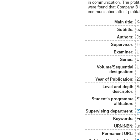
in communication. The profita
were found that Company B is
communication affect profitab
Main title:
K
Subtitle:
e
Authors:
J
Supervisor:
H
Examiner:
U
Series:
U
Volume/Sequential
U
designation:
Year of Publication:
2
Level and depth
S
descriptor:
Student's programme
S
affiliation:
Supervising department:
(
Keywords:
F
URN:NBN:
u
Permanent URL:
h