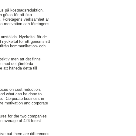
us på kostnadsreduktion,
n göras för att öka
. Företagens verksamhet är
das motivation och företagens
anställda. Nyckeltal för de
 nyckeltal för ett genomsnitt
 utifrån kommunikation- och
spektiv men att det finns
ån med det jämförda
att härleda detta till
focus on cost reduction,
 and what can be done to
ped. Corporate business in
he motivation and corporate
ures for the two companies
an average of 424 forest
tive but there are differences