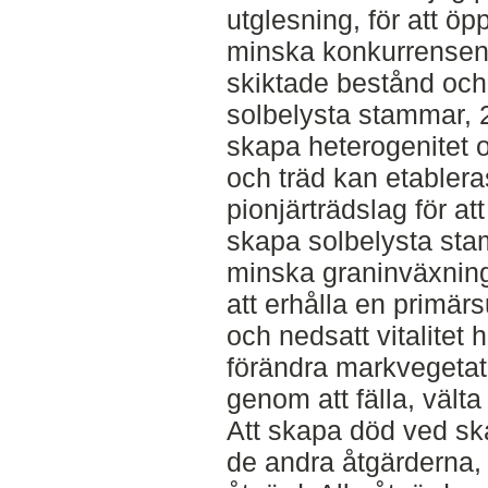
utglesning, för att ö
minska konkurrensen
skiktade bestånd och
solbelysta stammar, 2
skapa heterogenitet o
och träd kan etableras
pionjärträdslag för a
skapa solbelysta stam
minska graninväxning,
att erhålla en primä
och nedsatt vitalitet 
förändra markvegetat
genom att fälla, välta
Att skapa död ved s
de andra åtgärderna,