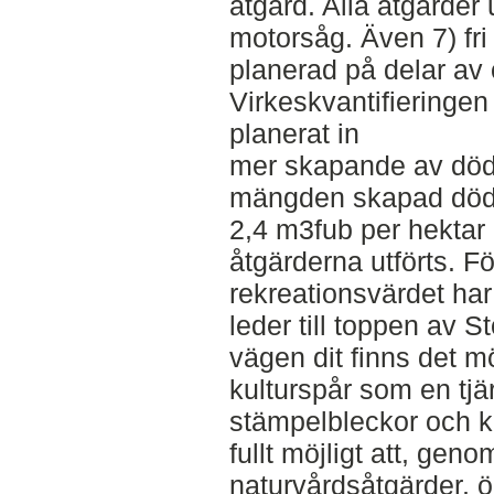
åtgärd. Alla åtgärder 
motorsåg. Även 7) fri
planerad på delar av
Virkeskvantifieringen
planerat in
mer skapande av död 
mängden skapad död 
2,4 m3fub per hektar
åtgärderna utförts. Fö
rekreationsvärdet har
leder till toppen av 
vägen dit finns det möj
kulturspår som en tjä
stämpelbleckor och ka
fullt möjligt att, gen
naturvårdsåtgärder, ö