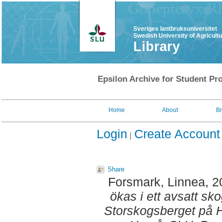
Sveriges lantbruksuniversitet
Swedish University of Agricult
Library
Epsilon Archive for Student Pro
Home
About
B
Login
Create Account
Share
Forsmark, Linnea
, 
ökas i ett avsatt sk
Storskogsberget på H