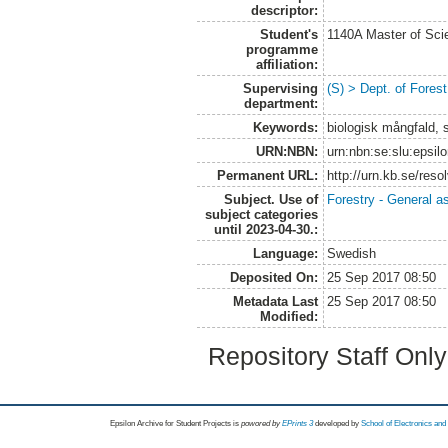
descriptor:
Student's
1140A Master of Scie
programme
affiliation:
Supervising
(S) > Dept. of Fore
department:
Keywords:
biologisk mångfald,
URN:NBN:
urn:nbn:se:slu:epsil
Permanent URL:
http://urn.kb.se/res
Subject. Use of
Forestry - General a
subject categories
until 2023-04-30.:
Language:
Swedish
Deposited On:
25 Sep 2017 08:50
Metadata Last
25 Sep 2017 08:50
Modified:
Repository Staff Onl
Epsilon Archive for Student Projects is
powored by
EPrints 3
developed by
School of Electronics an