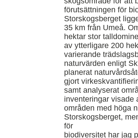
skogsområde för att 
förutsättningen för b
Storskogsberget ligge
35 km från Umeå. Om
hektar stor talldomi
av ytterligare 200 he
varierande trädslagsb
naturvärden enligt S
planerat naturvårdså
gjort virkeskvantifier
samt analyserat områ
inventeringar visade a
områden med höga n
Storskogsberget, men 
för
biodiversitet har jag 