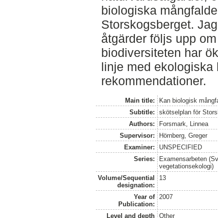
biologiska mångfalde
Storskogsberget. Ja
åtgärder följs upp om
biodiversiteten har ö
linje med ekologiska 
rekommendationer.
Main title:
Kan biologisk mångf
Subtitle:
skötselplan för Sto
Authors:
Forsmark, Linnea
Supervisor:
Hörnberg, Greger
Examiner:
UNSPECIFIED
Series:
Examensarbeten (Sver
vegetationsekologi)
Volume/Sequential
13
designation:
Year of
2007
Publication:
Level and depth
Other