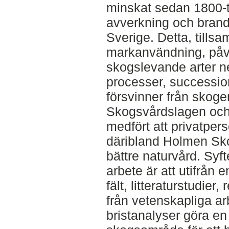
minskat sedan 1800-ta
avverkning och brand
Sverige. Detta, till
markanvändning, påv
skogslevande arter ne
processer, succession
försvinner från skog
Skogsvårdslagen och o
medfört att privatper
däribland Holmen Skog
bättre naturvård. Syf
arbete är att utifrån
fält, litteraturstudie
från vetenskapliga a
bristanalyser göra en 