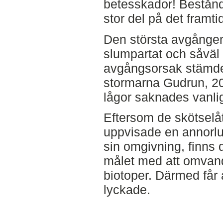
betesskador! Bestånde
stor del på det framti
Den största avgången
slumpartat och såväl l
avgångsorsak stämde
stormarna Gudrun, 20
lågor saknades vanlig
Eftersom de skötselå
uppvisade en annorlu
sin omgivning, finns 
målet med att omvandl
biotoper. Därmed får
lyckade.