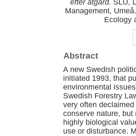
efter åtgärd.
SLU, D
Management, Umeå. 
Ecology
Abstract
A new Swedish politic
initiated 1993, that p
environmental issues
Swedish Forestry Law
very often declaimed 
conserve nature, but r
highly biological val
use or disturbance. 