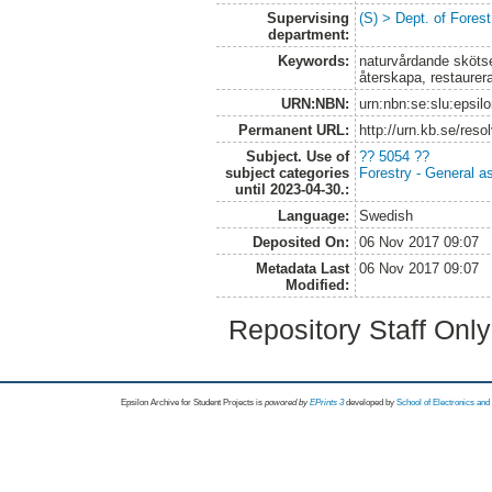
Supervising
(S) > Dept. of Fore
department:
Keywords:
naturvårdande skötse
återskapa, restaurer
URN:NBN:
urn:nbn:se:slu:epsil
Permanent URL:
http://urn.kb.se/res
Subject. Use of
?? 5054 ??
subject categories
Forestry - General a
until 2023-04-30.:
Language:
Swedish
Deposited On:
06 Nov 2017 09:07
Metadata Last
06 Nov 2017 09:07
Modified:
Repository Staff Onl
Epsilon Archive for Student Projects is
powored by
EPrints 3
developed by
School of Electronics an