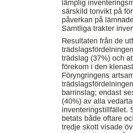
lämplig inventerings
särskild tonvikt på fö
påverkan på lämnade
Samtliga trakter inven
Resultaten från de ut
trädslagsfördelninge
trädslag (37%) och at
förekom i den klenas
Föryngringens artsam
trädslagsfördelningen
barrinslag; endast se
(40%) av alla vedarta
inventeringstillfället
betats både oftare oc
tredje skott visade ö