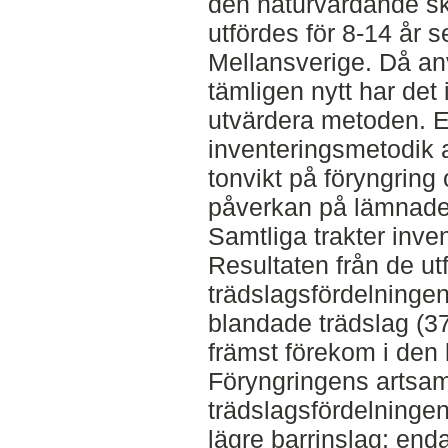
den naturvårdande s
utfördes för 8-14 år s
Mellansverige. Då a
tämligen nytt har det i
utvärdera metoden. E
inventeringsmetodik 
tonvikt på föryngring
påverkan på lämnade
Samtliga trakter inven
Resultaten från de ut
trädslagsfördelninge
blandade trädslag (37
främst förekom i den
Föryngringens artsam
trädslagsfördelningen
lägre barrinslag; end