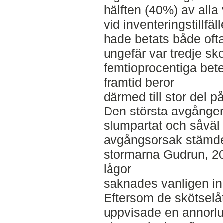
hälften (40%) av alla
vid inventeringstillfä
hade betats både ofta
ungefär var tredje sk
femtioprocentiga bet
framtid beror
därmed till stor del p
Den största avgången
slumpartat och såväl l
avgångsorsak stämde
stormarna Gudrun, 20
lågor
saknades vanligen in
Eftersom de skötselå
uppvisade en annorlu