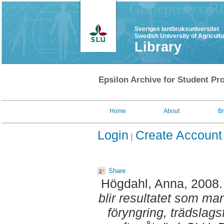
Sveriges lantbruksuniversitet
Swedish University of Agricult
Library
Epsilon Archive for Student Pro
Home
About
B
Login
Create Account
Share
Högdahl, Anna
, 2008
blir resultatet som man
föryngring, trädslag