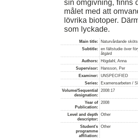
sin omgivning, finns 
målet med att omvandl
lövrika biotoper. Där
som lyckade.
Main title:
Naturvårdande skötse
Subtitle:
en fältstudie över fö
åtgärd
Authors:
Högdahl, Anna
Supervisor:
Hansson, Per
Examiner:
UNSPECIFIED
Series:
Examensarbeten / SLU
Volume/Sequential
2008:17
designation:
Year of
2008
Publication:
Level and depth
Other
descriptor:
Student's
Other
programme
affiliation: