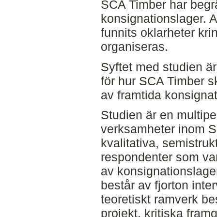
SCA Timber har begrä
konsignationslager. 
funnits oklarheter kri
organiseras.
Syftet med studien är 
för hur SCA Timber s
av framtida konsignat
Studien är en multipel
verksamheter inom S
kvalitativa, semistru
respondenter som var
av konsignationslager
består av fjorton inter
teoretiskt ramverk be
projekt, kritiska fram