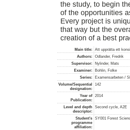
the study, to begin the
of the opportunities a
Every project is uni
that way but the overa
creation of a best pra
Main title:
Att upprätta ett kons
Authors:
Odlander, Fredrik
Supervisor:
Nylinder, Mats
Examiner:
Bohlin, Folke
Series:
Examensarbeten / SLU
Volume/Sequential
142
designation:
Year of
2014
Publication:
Level and depth
Second cycle, A2E
descriptor:
Student's
SY001 Forest Scien
programme
affiliation: