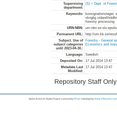
Supervising
(S) > Dept. of Fores
department:
Keywords:
konsignationslager, 
skoglig vidareförädli
forestry processing
URN:NBN:
urn:nbn:se:slu:epsil
Permanent URL:
http://urn.kb.se/res
Subject. Use of
Forestry - General a
subject categories
Economics and man
until 2023-04-30.:
Language:
Swedish
Deposited On:
17 Jul 2014 13:47
Metadata Last
17 Jul 2014 13:47
Modified:
Repository Staff Onl
Epsilon Archive for Student Projects is
powored by
EPrints 3
developed by
School of Electronics an