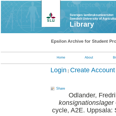
Sveriges lantbruksuniversitet
Swedish University of Agricult
Library
Epsilon Archive for Student Pro
Home
About
B
Login
Create Account
Share
Odlander, Fredr
konsignationslager 
cycle, A2E. Uppsala: 