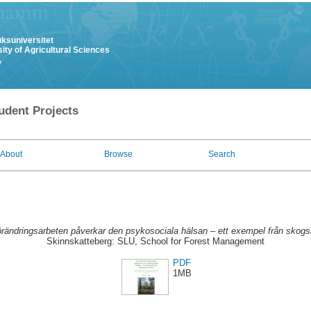
uksuniversitet
ity of Agricultural Sciences
y
udent Projects
About
Browse
Search
örändringsarbeten påverkar den psykosociala hälsan – ett exempel från skog
Skinnskatteberg: SLU, School for Forest Management
PDF
1MB