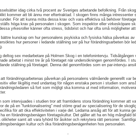
selsätter idag cirka två procent av Sveriges arbetande befolkning. Från sk
likt kommer att bli ännu mer eftertraktad. I skogen finns många intressenter s
kunder. För att kunna möta dessa krav och vara effektiva så behöver företag
 ställs höga krav på personalen i skogen. Som inspektor eller virkesköpare s
essa yrkesroller känner ofta stress, tidsbrist och har ofta små möjligheter att
å bättre kunskap om hur personalens psykiska och fysiska hälsa påverkas av 
rsöktes hur personer i ledande ställning ser på hur förändringsarbeten bör led
g.
g deltog sex medarbetare på Holmen Skog i en telefonintervju. Tidsåtgången v
hade arbetat i minst tre år på företaget när undersökningen genomfördes. I st
ledande ställning på företaget. Denna del genomfördes som en par-intervju ans
tt förändringsarbetenas påverkan på personalens välmående generellt var begr
ositiv eller likgiltig med undantag för någon enstaka person i studien som anså
ändringsledaren så fort som möjligt ska komma ut med information, motivera s
ter.
n som intervjuades i studien tror att framtidens stora förändring kommer att v
ror de på en ”funktionalisering” med större grad av specialisering för de skogli
ecifika för att öka effektiviteten i varje del. Ledarna ansåg att för att kunna 
t ha en förändringsbenägen företagskultur. Det gäller att ha en hög mångfald b
likheter samt att vara lyhörd för åsikter och rekrytera rätt personer. Samtl
ändringsbenägen kultur och öka förändringsbenägenheten hos personalen.
,