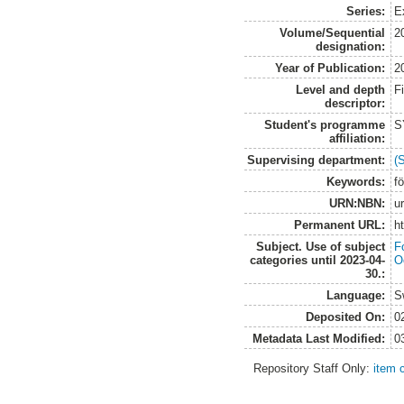
Series:
E
Volume/Sequential
2
designation:
Year of Publication:
2
Level and depth
F
descriptor:
Student's programme
S
affiliation:
Supervising department:
(
Keywords:
f
URN:NBN:
u
Permanent URL:
h
Subject. Use of subject
F
categories until 2023-04-
O
30.:
Language:
S
Deposited On:
0
Metadata Last Modified:
0
Repository Staff Only:
item 