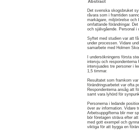
Abstract
Det svenska skogsbruket sys
råvara som i framtiden sanno
markägare, miljörörelse och 
omfattande förändringar. Det
och självgående. Personal i d
Syftet med studien var att f
under processen. Vidare unde
samarbete med Holmen Sko
I undersökningens första ste
intervju och respondenterna 
intervjuades tre personer i 
1,5 timmar.
Resultatet som framkom var a
förändringsarbetet var ofta p
Respondenterna ansåg att för
samt vara lyhörd för synpunk
Personerna i ledande positio
över av information. Vidare t
Arbetsuppgifterna blir mer sp
bör företagen sträva efter at
med gott exempel och gynna o
viktiga för att bygga en för