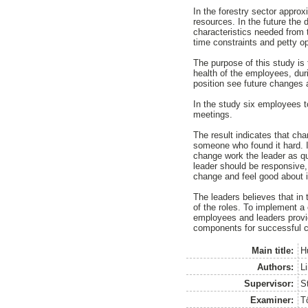
In the forestry sector appro
resources. In the future the
characteristics needed from t
time constraints and petty op
The purpose of this study is
health of the employees, dur
position see future changes 
In the study six employees t
meetings.
The result indicates that cha
someone who found it hard. 
change work the leader as qu
leader should be responsive,
change and feel good about i
The leaders believes that in t
of the roles. To implement a
employees and leaders provid
components for successful c
Main title:
H
Authors:
L
Supervisor:
S
Examiner:
T