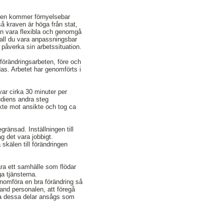
ogen kommer förnyelsebar
å kraven är höga från stat,
en vara flexibla och genomgå
kall du vara anpassningsbar
 påverka sin arbetssituation.
förändringsarbeten, före och
as. Arbetet har genomförts i
ar cirka 30 minuter per
udiens andra steg
ikte mot ansikte och tog ca
änsad. Inställningen till
g det vara jobbigt.
kälen till förändringen
ara ett samhälle som flödar
ga tjänsterna.
genomföra en bra förändring så
land personalen, att föregå
iga dessa delar ansågs som