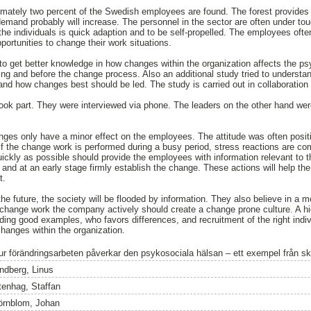
ximately two percent of the Swedish employees are found. The forest provides
 demand probably will increase. The personnel in the sector are often under 
he individuals is quick adaption and to be self-propelled. The employees often
portunities to change their work situations.
 to get better knowledge in how changes within the organization affects the p
ing and before the change process. Also an additional study tried to understan
and how changes best should be led. The study is carried out in collaboratio
ook part. They were interviewed via phone. The leaders on the other hand wer
nges only have a minor effect on the employees. The attitude was often positiv
If the change work is performed during a busy period, stress reactions are 
ickly as possible should provide the employees with information relevant to
 and at an early stage firmly establish the change. These actions will help t
t.
he future, the society will be flooded by information. They also believe in a mo
 change work the company actively should create a change prone culture. A h
ing good examples, who favors differences, and recruitment of the right indivi
hanges within the organization.
ur förändringsarbeten påverkar den psykosociala hälsan – ett exempel från 
indberg, Linus
tenhag, Staffan
örnblom, Johan