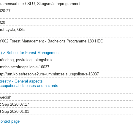
xamensarbete / SLU, Skogsmästarprogrammet
020:27
020
irst cycle, G2E
Y002 Forest Management - Bachelor's Programme 180 HEC
S) > School for Forest Management
örändring, psykologi, skogsbruk
rn:nbn:se:slu:epsilon-s-16037
ttp://urn.kb.se/resolve?urn=urn:nbn:se:slu:epsilon-s-16037
orestry - General aspects
ccupational diseases and hazards
wedish
2 Sep 2020 07:17
3 Sep 2020 01:01
control page