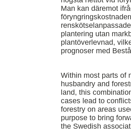
Man kan däremot ifrå
föryngringskostnadern
renskötselanpassade 
plantering utan markb
plantöverlevnad, vilk
prognoser med Bestå
Within most parts of
husbandry and forest
land, this combinatio
cases lead to conflict
forestry on areas used
purpose to bring forw
the Swedish associat