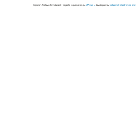
Epsilon Archive for Student Projects is
powored by
EPrints 3
developed by
School of Electronics an