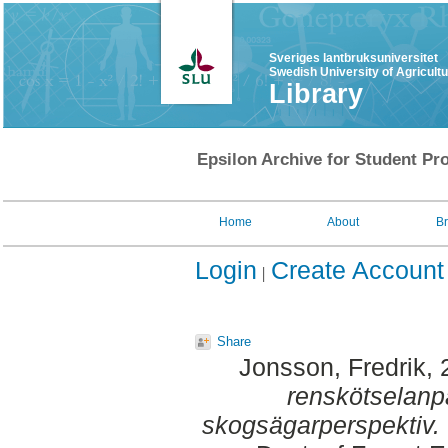
Sveriges lantbruksuniversitet
Swedish University of Agricult
Library
Epsilon Archive for Student Pro
Home
About
B
Login
Create Account
Share
Jonsson, Fredrik
,
renskötselanp
skogsägarperspektiv.