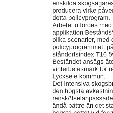
enskilda skogsägares
producera virke påver
detta policyprogram.
Arbetet utfördes med
applikation Bestånds
olika scenarier, med 
policyprogrammet, på
ståndortsindex T16 ö
Beståndet ansågs åte
vinterbetesmark för 
Lycksele kommun.
Det intensiva skogsbr
den högsta avkastni
renskötselanpassade
ändå bättre än det s
högsta nettot vid för