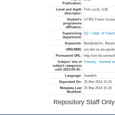
Publication:
Level and depth
First cycle, G2E
descriptor:
Student's
SY001 Forest Scien
programme
affiliation:
Supervising
(S) > Dept. of Fore
department:
Keywords:
BeståndsVis, Renskö
URN:NBN:
urn:nbn:se:slu:epsil
Permanent URL:
http://urn.kb.se/res
Subject. Use of
Forestry - General a
subject categories
until 2023-04-30.:
Language:
Swedish
Deposited On:
25 Mar 2014 15:20
Metadata Last
25 Mar 2014 15:20
Modified:
Repository Staff Onl