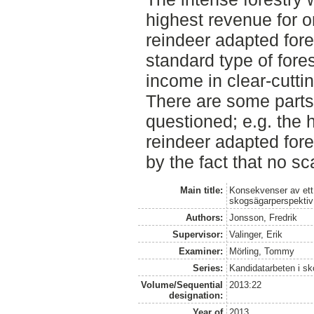
highest revenue for on
reindeer adapted fores
standard type of fore
income in clear-cuttin
There are some parts 
questioned; e.g. the h
reindeer adapted for
by the fact that no sc
Main title:
Konsekvenser av ett
skogsägarperspektiv
Authors:
Jonsson, Fredrik
Supervisor:
Valinger, Erik
Examiner:
Mörling, Tommy
Series:
Kandidatarbeten i s
Volume/Sequential
2013:22
designation:
Year of
2013