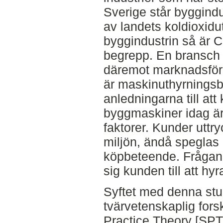
Sverige står byggindu
av landets koldioxidu
byggindustrin så är CE
begrepp. En bransch
däremot marknadsför 
är maskinuthyrningsb
anledningarna till att
byggmaskiner idag ä
faktorer. Kunder uttry
miljön, ändå speglas 
köpbeteende. Frågan ä
sig kunden till att hy
Syftet med denna stu
tvärvetenskaplig for
Practice Theory [SPT]