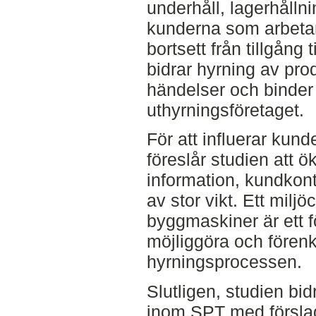
underhåll, lagerhålln
kunderna som arbetar
bortsett från tillgång
bidrar hyrning av prod
händelser och binder 
uthyrningsföretaget.
För att influerar kund
föreslår studien att ö
information, kundkon
av stor vikt. Ett miljö
byggmaskiner är ett f
möjliggöra och förenk
hyrningsprocessen.
Slutligen, studien bid
inom SPT med försla