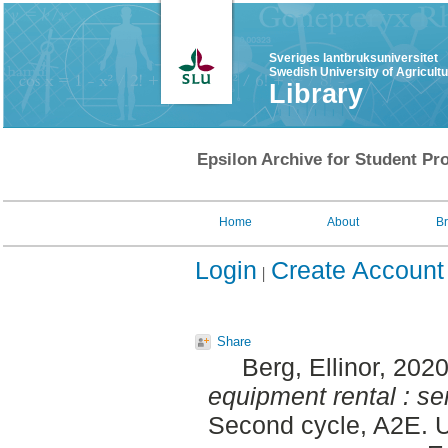
Sveriges lantbruksuniversitet
Swedish University of Agricult
Library
Epsilon Archive for Student Pro
Home
About
B
Login
Create Account
Share
Berg, Ellinor
, 202
equipment rental : se
Second cycle, A2E. U