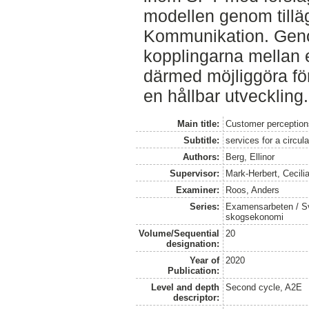
modellen genom tillä
Kommunikation. Gen
kopplingarna mellan 
därmed möjliggöra fö
en hållbar utveckling.
Main title:
Customer perception
Subtitle:
services for a circu
Authors:
Berg, Ellinor
Supervisor:
Mark-Herbert, Cecili
Examiner:
Roos, Anders
Series:
Examensarbeten / Sve
skogsekonomi
Volume/Sequential
20
designation:
Year of
2020
Publication:
Level and depth
Second cycle, A2E
descriptor: