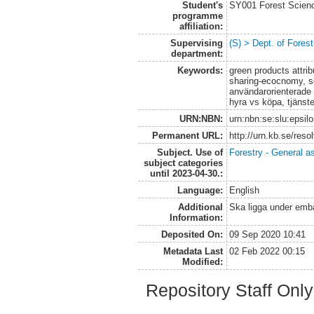
Student's
SY001 Forest Scien
programme
affiliation:
Supervising
(S) > Dept. of Fore
department:
Keywords:
green products attrib
sharing-ecocnomy, so
användarorienterade 
hyra vs köpa, tjänste
URN:NBN:
urn:nbn:se:slu:epsil
Permanent URL:
http://urn.kb.se/res
Subject. Use of
Forestry - General a
subject categories
until 2023-04-30.:
Language:
English
Additional
Ska ligga under embar
Information:
Deposited On:
09 Sep 2020 10:41
Metadata Last
02 Feb 2022 00:15
Modified:
Repository Staff Onl