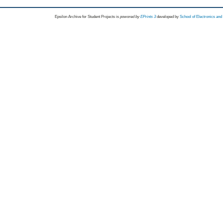
Epsilon Archive for Student Projects is
powored by
EPrints 3
developed by
School of Electronics an