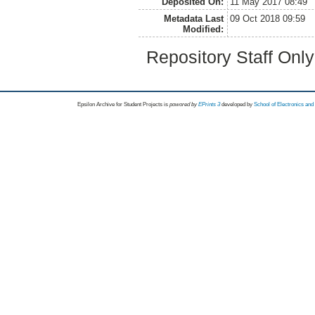
Deposited On:
11 May 2017 08:49
Metadata Last
09 Oct 2018 09:59
Modified:
Repository Staff Onl
Epsilon Archive for Student Projects is
powored by
EPrints 3
developed by
School of Electronics an