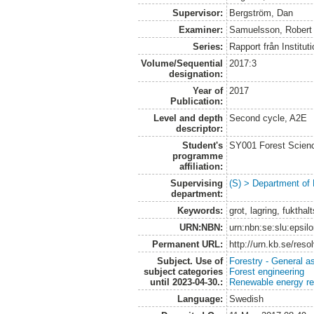
Supervisor:
Bergström, Dan
Examiner:
Samuelsson, Robert
Series:
Rapport från Institut
Volume/Sequential
2017:3
designation:
Year of
2017
Publication:
Level and depth
Second cycle, A2E
descriptor:
Student's
SY001 Forest Scien
programme
affiliation:
Supervising
(S) > Department of
department:
Keywords:
grot, lagring, fuktha
URN:NBN:
urn:nbn:se:slu:epsil
Permanent URL:
http://urn.kb.se/res
Subject. Use of
Forestry - General a
subject categories
Forest engineering
until 2023-04-30.:
Renewable energy r
Language:
Swedish