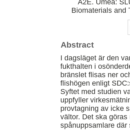
A2E. Umeå: SLU
Biomaterials and 
Abstract
I dagsläget är den va
fukthalten i osönderd
bränslet flisas ner och
flishögen enligt SDC:
Syftet med studien v
uppfyller virkesmätni
provtagning av icke 
vältor. Det ska göra
spånuppsamlare där 