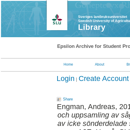
Sveriges lantbruksuniversitet
Swedish University of Agricult
Library
Epsilon Archive for Student Pro
Home
About
B
Login
Create Account
Share
Engman, Andreas
, 20
och uppsamling av såg
av icke sönderdelade