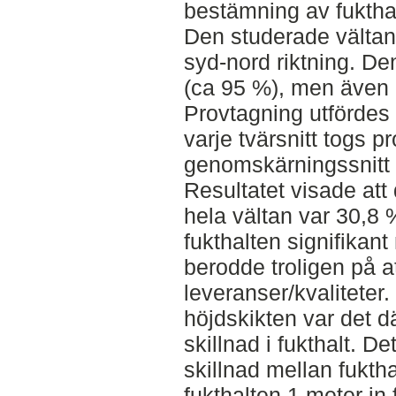
bestämning av fuktha
Den studerade vältan 
syd-nord riktning. De
(ca 95 %), men även 
Provtagning utfördes i
varje tvärsnitt togs pr
genomskärningssnitt s
Resultatet visade att 
hela vältan var 30,8 %
fukthalten signifikant
berodde troligen på a
leveranser/kvalitete
höjdskikten var det d
skillnad i fukthalt. De
skillnad mellan fukth
fukthalten 1 meter in 