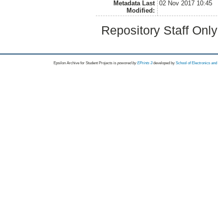
Metadata Last
02 Nov 2017 10:45
Modified:
Repository Staff Onl
Epsilon Archive for Student Projects is
powored by
EPrints 3
developed by
School of Electronics an