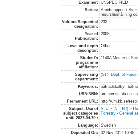
Examiner:
UNSPECIFIED
Series:
Arbetsrapport / Sveri
resurshushållning o
Volume/Sequential
233
designation:
Year of
2008
Publication:
Level and depth
Other
descriptor:
Student's
1140A Master of Scie
programme
affiliation:
Supervising
(S) > Dept. of Fore
department:
Keywords:
båtnadskalkyl, båtna
URN:NBN:
urn:nbn:se:slu:epsil
Permanent URL:
http://urn.kb.se/res
Subject. Use of
SLU > (NL, NJ) > De
subject categories
Forestry - General a
until 2023-04-30.:
Language:
Swedish
Deposited On:
02 Nov 2017 10:45