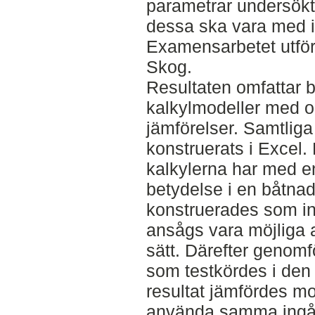
parametrar undersökts
dessa ska vara med i
Examensarbetet utfö
Skog.
Resultaten omfattar 
kalkylmodeller med ol
jämförelser. Samtliga
konstruerats i Excel.
kalkylerna har med en
betydelse i en båtnad
konstruerades som in
ansågs vara möjliga at
sätt. Därefter genomfö
som testkördes i den
resultat jämfördes mo
använda samma ingån