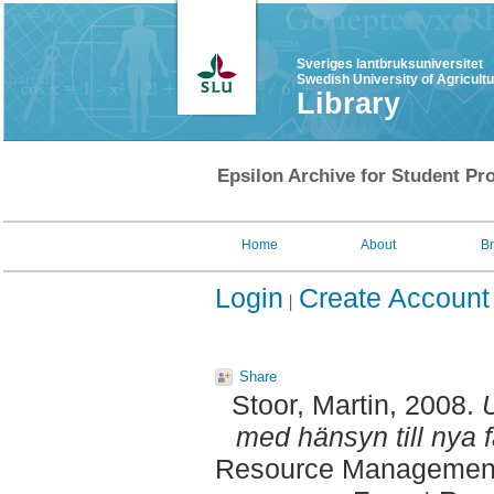
Sveriges lantbruksuniversitet
Swedish University of Agricult
Library
Epsilon Archive for Student Pro
Home
About
B
Login
Create Account
Share
Stoor, Martin
, 2008.
med hänsyn till nya f
Resource Management