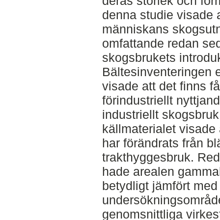
deras storlek och for
denna studie visade a
människans skogsutny
omfattande redan seda
skogsbrukets introduk
Bältesinventeringen e
visade att det finns få
förindustriellt nyttja
industriellt skogsbruk
källmaterialet visade
har förändrats från bl
trakthyggesbruk. Red
hade arealen gammal
betydligt jämfört med 
undersökningsområde
genomsnittliga virkes