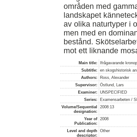
områden med gammal s
landskapet kännetec
av olika naturtyper i 
men med en dominans 
bestånd. Skötselarbet
mot ett liknande mos
Main title:
Ifrågavarande krono
Subtitle:
en skogshistorisk a
Authors:
Ross, Alexander
Supervisor:
Östlund, Lars
Examiner:
UNSPECIFIED
Series:
Examensarbeten / SLU
Volume/Sequential
2008:13
designation:
Year of
2008
Publication:
Level and depth
Other
descriptor: