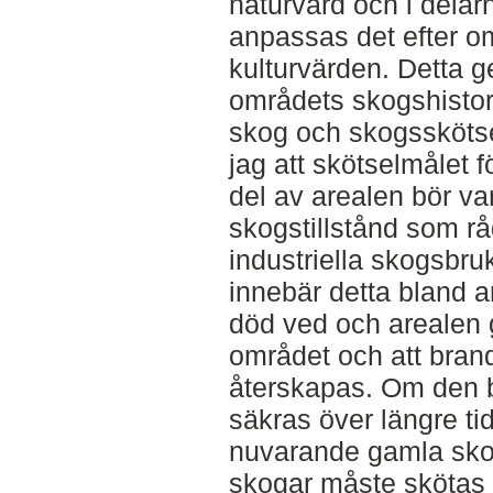
naturvård och i delar
anpassas det efter o
kulturvärden. Detta ge
områdets skogshisto
skog och skogsskötse
jag att skötselmålet 
del av arealen bör va
skogstillstånd som rå
industriella skogsbru
innebär detta bland 
död ved och arealen
området och att bra
återskapas. Om den 
säkras över längre ti
nuvarande gamla sko
skogar måste skötas f