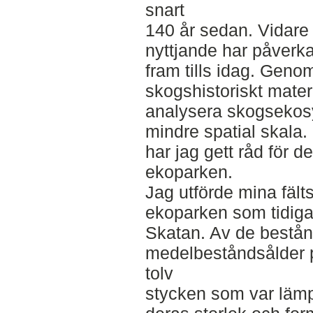
snart
140 år sedan. Vidare 
nyttjande har påverka
fram tills idag. Geno
skogshistoriskt mater
analysera skogsekosy
mindre spatial skala.
har jag gett råd för d
ekoparken.
Jag utförde mina fält
ekoparken som tidiga
Skatan. Av de bestå
medelbeståndsålder p
tolv
stycken som var lämp