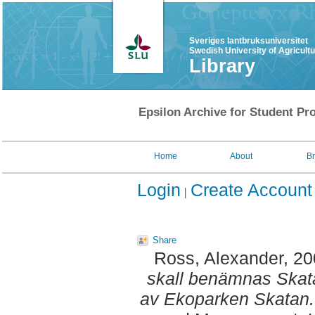
Sveriges lantbruksuniversitet
Swedish University of Agricult
Library
Epsilon Archive for Student Pro
Home
About
B
Login
Create Account
Share
Ross, Alexander
, 2
skall benämnas Skata
av Ekoparken Skatan.