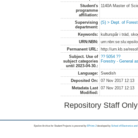
Student's
1140A Master of Scie
programme
affiliation:
Supervising
(S) > Dept. of Fore
department:
Keywords:
kulturspår i träd, sk
URN:NBN:
urn:nbn:se:slu:epsil
Permanent URL:
http://urn.kb.se/res
Subject. Use of
?? 5054 ??
subject categories
Forestry - General a
until 2023-04-30.:
Language:
Swedish
Deposited On:
07 Nov 2017 12:13
Metadata Last
07 Nov 2017 12:13
Modified:
Repository Staff Onl
Epsilon Archive for Student Projects is
powored by
EPrints 3
developed by
School of Electronics an