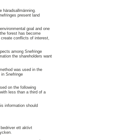
e häradsallmänning.
nefringes present land
 environmental goal and one
, the forest has become
reate conflicts of interest,
aspects among Snefringe
mation the shareholders want
e method was used in the
 in Snefringe
sed on the following
ith less than a third of a
is information should
edriver ett aktivt
tycken.