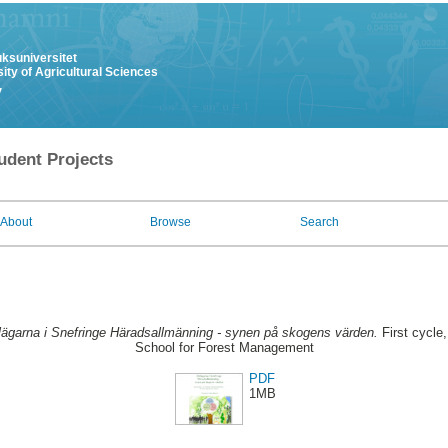
uksuniversitet
ity of Agricultural Sciences
y
udent Projects
About
Browse
Search
lägarna i Snefringe Häradsallmänning - synen på skogens värden.
First cycle
School for Forest Management
PDF
1MB