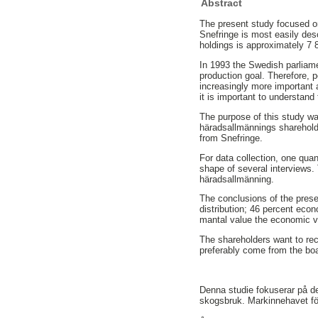
Abstract
The present study focused o
Snefringe is most easily des
holdings is approximately 7 
In 1993 the Swedish parliame
production goal. Therefore, 
increasingly more important a
it is important to understan
The purpose of this study wa
häradsallmännings sharehold
from Snefringe.
For data collection, one qua
shape of several interviews. 
häradsallmänning.
The conclusions of the prese
distribution; 46 percent econ
mantal value the economic va
The shareholders want to rec
preferably come from the boa
Denna studie fokuserar på de
skogsbruk. Markinnehavet för