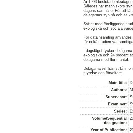
År 1993 beslutade riksdagen 
Således har människors syn o
dagens samhälle. För att lätt
delägarnas syn på och åsikt
Syftet med föreliggande stud
ekologiska och sociala värden
För datainsamling användes e
för enkätstudien var samtlig
I dagsläget tycker delägarna
ekologiska och 24 procent s
delägarna med fler mantal.
Delägarna vill främst få inf
styrelse och förvaltare.
Main title:
D
Authors:
M
Supervisor:
S
Examiner:
S
Series:
E
Volume/Sequential
2
designation:
Year of Publication:
2