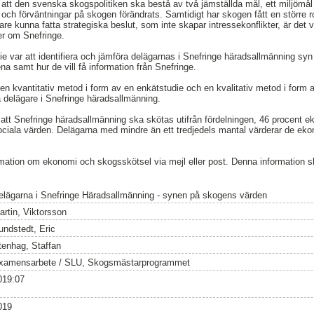
att den svenska skogspolitiken ska bestå av två jämställda mål, ett miljömål
ch förväntningar på skogen förändrats. Samtidigt har skogen fått en större ro
are kunna fatta strategiska beslut, som inte skapar intressekonflikter, är det vi
er om Snefringe.
ie var att identifiera och jämföra delägarnas i Snefringe häradsallmänning s
a samt hur de vill få information från Snefringe.
n kvantitativ metod i form av en enkätstudie och en kvalitativ metod i form av
a delägare i Snefringe häradsallmänning.
 att Snefringe häradsallmänning ska skötas utifrån fördelningen, 46 procent 
ociala värden. Delägarna med mindre än ett tredjedels mantal värderar de ek
ormation om ekonomi och skogsskötsel via mejl eller post. Denna information 
elägarna i Snefringe Häradsallmänning - synen på skogens värden
artin, Viktorsson
undstedt, Eric
tenhag, Staffan
xamensarbete / SLU, Skogsmästarprogrammet
019:07
019