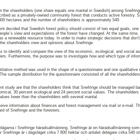
n the shareholders (one share equals one mantal in Swedish) among Snefring
cribed as a privately-owned community forest that conducts active forestry. S
800 hectares and the number of shareholders is approximately 540.
nt decided that Swedish forest policy should consist of two equal goals, one
people´s view and expectations of the forest have changed. At the same time
s a renewable resource today. In order to make strategic decisions that don’t c
d the shareholders view and opinions about Snefringe.
s to identify and compare the view of the economic, ecological, and social 
ers. Furthermore, the purpose was to investigate how and which type of infor
ntitative method was used in the shape of a questionnaire and one qualitativ
The sample distribution for the questionnaire consisted of all the shareholders
nt study are that the shareholders think that Snefringe should be managed ba
omical, 30 percent ecological and 24 percent social values. The shareholders w
lues lower than the shareholders with several mantal.
eive information about finances and forest management via mail or e-mail. Th
rd of Snefringe and the foresters.
,
lägarna i Snefringe häradsallmänning. Snefringe är en häradsallmänning som b
 Snefringe är i dagsläget cirka 7 800 hektar och antalet delägare cirka 540 s