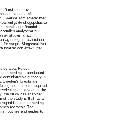
s främst i form av
ivs och planeras på
het i Sverige som arbetar med
köts enligt de skogspolitiska
som handlägger ärendet
r studien analyserat hur
en av studien är att
erlag i program och rutiner,
blir för svaga. Skogsstyrelsen
 kvalitet och effektivitet i
ested area. Forest
indeer herding is conducted
e administrative authority in
hat Sweden's forests are
lling notification is required
nterviewing employees at the
ry, the study has analyzed
 of the study is that, as a
 regard to reindeer herding
becomes too weak. The
ms, routines and guides to