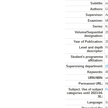
Subtitle:
m
Authors:
G
Supervisor:
A
Examiner:
M
Series:
K
Volume/Sequential
2
designation:
Year of Publication:
2
Level and depth
F
descriptor:
Student's programme
S
affiliation:
Supervising department:
(
Keywords:
i
URN:NBN:
u
Permanent URL:
h
Subject. Use of subject
F
categories until 2023-04-
30.:
Language:
S