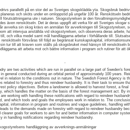
rivs parallellt på en stor del av Sveriges skogsklädda yta. Skogsbruk bedriv
 planeras och sköts under en omloppstid på ungefär 100 år. Renskötseln bedr
till förutsättningarna ute i naturen. Skogsstyrelsen är den förvaltningsmyndig
des även renskötseln. Det är deras uppgift att verka för att Sveriges skogar s
år avverka sin skog krävs en anmälan för avverkningen till Skogsstyrelsen, 
om att intervjua anställda vid skogsstyrelsen, och observera deras arbete, ha
ll, och vilka medel samt mål handläggarna arbetar i förhållande till. Slutsats
renskötseln försvåras till följd av begränsat kunskapskapital, informationsund
sin tur till att kraven som ställs på skogsbruket med hänsyn till renskötseln 
dläggarna att arbeta mot och bättre information i program och rutiner för att öka
,
ry are two activities which are run in parallel on a large part of Sweden's for
n general conducted during an orbital period of approximately 100 years. Re
l in relation to the conditions out in nature. The Swedish Forest Agency is th
 related to forestry and thus reindeer husbandry. It is their task to ensure t
st policy objectives. Before a landowner is allowed to harvest forest, a final fe
y, which handles the matter on the basis of the forest management act. By i
are working with handling these notifications with regard to reindeer husband
, and which tools and goals the employees work in relation to. The conclusion
apital, information in program and routines and vague guidelines, handling with
his leads to the demands made on forestry with regard to reindeer husbandry 
learer goals for workers to aim for and better information in computer syste
cy in handling notifications regarding reindeer husbandry.
kogsstyrelsens handläggning av avverknings-anmälningar