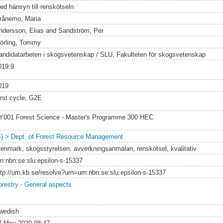
ed hänsyn till renskötseln
rånemo, Maria
ndersson, Elias
and
Sandström, Per
örling, Tommy
andidatarbeten i skogsvetenskap / SLU, Fakulteten för skogsvetenskap
019:9
019
irst cycle, G2E
Y001 Forest Science - Master's Programme 300 HEC
S) > Dept. of Forest Resource Management
Renmark, skogsstyrelsen, avverkningsanmälan, renskötsel, kvalitativ
rn:nbn:se:slu:epsilon-s-15337
ttp://urn.kb.se/resolve?urn=urn:nbn:se:slu:epsilon-s-15337
orestry - General aspects
wedish