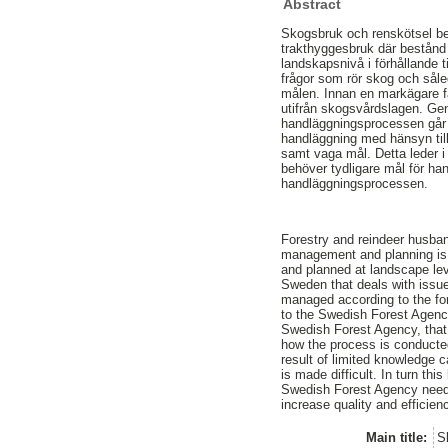
Abstract
Skogsbruk och renskötsel bed
trakthyggesbruk där bestånd
landskapsnivå i förhållande 
frågor som rör skog och såle
målen. Innan en markägare f
utifrån skogsvårdslagen. Gen
handläggningsprocessen går ti
handläggning med hänsyn till 
samt vaga mål. Detta leder i 
behöver tydligare mål för han
handläggningsprocessen.
Forestry and reindeer husband
management and planning is i
and planned at landscape leve
Sweden that deals with issues
managed according to the fore
to the Swedish Forest Agenc
Swedish Forest Agency, that 
how the process is conducted
result of limited knowledge c
is made difficult. In turn t
Swedish Forest Agency need c
increase quality and efficien
Main title:
S