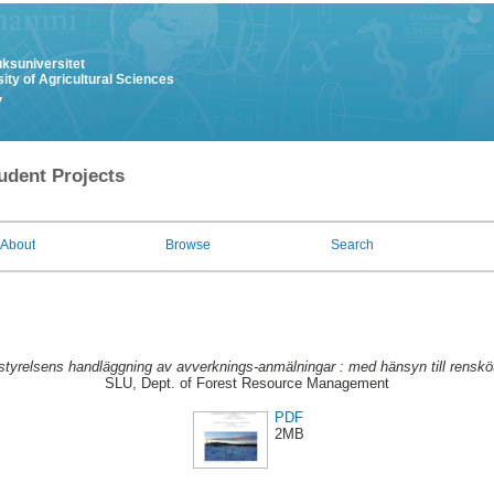
uksuniversitet
ity of Agricultural Sciences
y
udent Projects
About
Browse
Search
tyrelsens handläggning av avverknings-anmälningar : med hänsyn till renskö
SLU, Dept. of Forest Resource Management
PDF
2MB