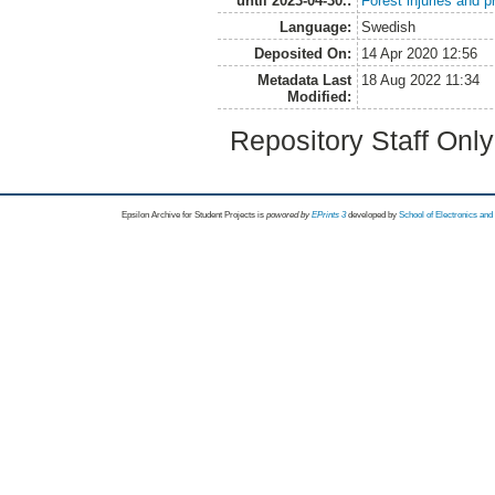
until 2023-04-30.:
Forest injuries and p
Language:
Swedish
Deposited On:
14 Apr 2020 12:56
Metadata Last
18 Aug 2022 11:34
Modified:
Repository Staff Onl
Epsilon Archive for Student Projects is
powored by
EPrints 3
developed by
School of Electronics an