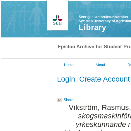
Sveriges lantbruksuniversitet
Swedish University of Agricult
Library
Epsilon Archive for Student Pro
Home
About
B
Login
Create Account
Share
Vikström, Rasmus
skogsmaskinföra
yrkeskunnande n