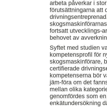
arbeta påverkar i stor
förutsättningarna att
drivningsentreprenad.
skogsmaskinförarnas k
fortsatt utvecklings-ar
behovet av avverkning
Syftet med studien va
kompetensprofil för n
skogsmaskinförare, b
certifierade drivnings
kompetenserna bör va
jäm-föra om det fanns
mellan olika kategori
genomfördes som en
enkätundersökning där