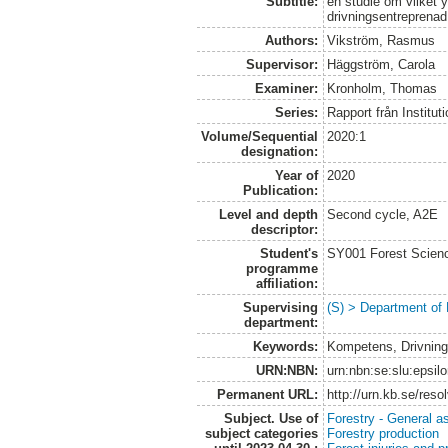
Subtitle:
en studie om vilket 
drivningsentreprenad
Authors:
Vikström, Rasmus
Supervisor:
Häggström, Carola
Examiner:
Kronholm, Thomas
Series:
Rapport från Institut
Volume/Sequential
2020:1
designation:
Year of
2020
Publication:
Level and depth
Second cycle, A2E
descriptor:
Student's
SY001 Forest Scien
programme
affiliation:
Supervising
(S) > Department of
department:
Keywords:
Kompetens, Drivnings
URN:NBN:
urn:nbn:se:slu:epsil
Permanent URL:
http://urn.kb.se/res
Subject. Use of
Forestry - General a
subject categories
Forestry production