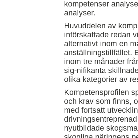
kompetenser analyse
analyser.
Huvuddelen av kompe
införskaffade redan vid
alternativt inom en m
anställningstillfälle
inom tre månader från 
sig-nifikanta skillna
olika kategorier av 
Kompetensprofilen sp
och krav som finns, oc
med fortsatt utveckli
drivningsentreprenad
nyutbildade skogsmas
skogliga näringens per