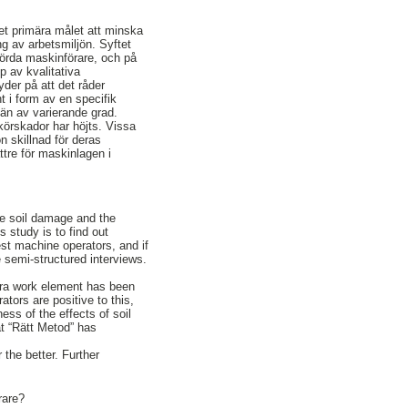
et primära målet att minska
g av arbetsmiljön. Syftet
erörda maskinförare, och på
p av kvalitativa
yder på att det råder
t i form av en specifik
 än av varierande grad.
körskador har höjts. Vissa
n skillnad för deras
tre för maskinlagen i
.
ce soil damage and the
 study is to find out
est machine operators, and if
e semi-structured interviews.
xtra work element has been
ators are positive to this,
ess of the effects of soil
t “Rätt Metod” has
 the better. Further
rare?