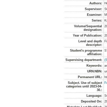
Authors:
H
Supervisor:
S
Examiner:
M
Series:
K
Volume/Sequential
2
designation:
Year of Publication:
2
Level and depth
F
descriptor:
Student's programme
S
affiliation:
Supervising department:
(
Keywords:
ar
URN:NBN:
u
Permanent URL:
h
Subject. Use of subject
F
categories until 2023-04-
30.:
Language:
S
Deposited On:
2