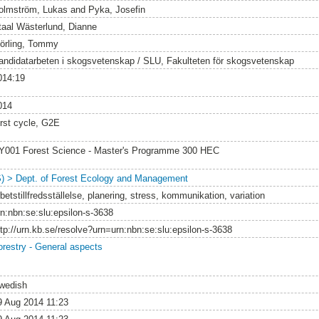
olmström, Lukas
and
Pyka, Josefin
taal Wästerlund, Dianne
örling, Tommy
andidatarbeten i skogsvetenskap / SLU, Fakulteten för skogsvetenskap
014:19
014
irst cycle, G2E
Y001 Forest Science - Master's Programme 300 HEC
S) > Dept. of Forest Ecology and Management
betstillfredsställelse, planering, stress, kommunikation, variation
rn:nbn:se:slu:epsilon-s-3638
ttp://urn.kb.se/resolve?urn=urn:nbn:se:slu:epsilon-s-3638
orestry - General aspects
wedish
9 Aug 2014 11:23