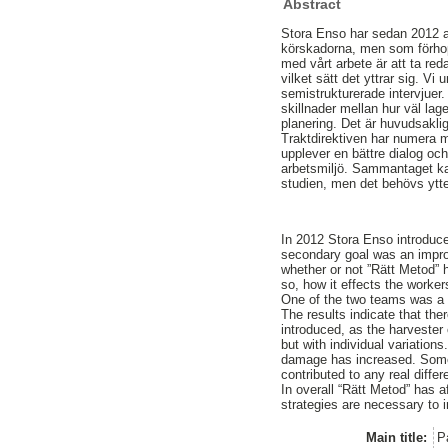
Abstract
Stora Enso har sedan 2012 ar
körskadorna, men som förhopp
med vårt arbete är att ta red
vilket sätt det yttrar sig. V
semistrukturerade intervjuer.
skillnader mellan hur väl lag
planering. Det är huvudsakli
Traktdirektiven har numera 
upplever en bättre dialog och
arbetsmiljö. Sammantaget kan
studien, men det behövs ytter
In 2012 Stora Enso introduce
secondary goal was an improv
whether or not ”Rätt Metod” 
so, how it effects the worker
One of the two teams was a 
The results indicate that th
introduced, as the harvester 
but with individual variation
damage has increased. Some e
contributed to any real diffe
In overall “Rätt Metod” has a
strategies are necessary to 
Main title:
P