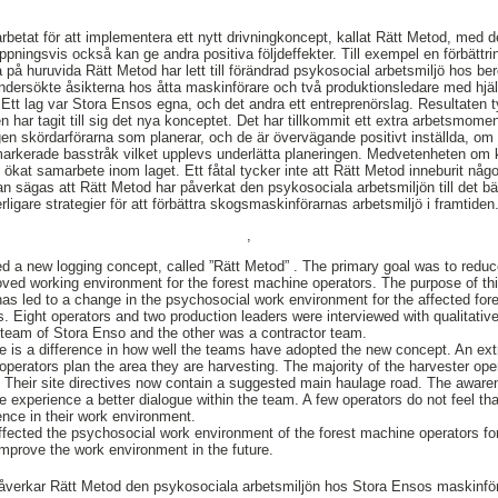
betat för att implementera ett nytt drivningkoncept, kallat Rätt Metod, med d
ningsvis också kan ge andra positiva följdeffekter. Till exempel en förbättrin
a på huruvida Rätt Metod har lett till förändrad psykosocial arbetsmiljö hos b
i undersökte åsikterna hos åtta maskinförare och två produktionsledare med hjäl
 Ett lag var Stora Ensos egna, och det andra ett entreprenörslag. Resultaten t
en har tagit till sig det nya konceptet. Det har tillkommit ett extra arbetsmomen
gen skördarförarna som planerar, och de är övervägande positivt inställda, om
markerade basstråk vilket upplevs underlätta planeringen. Medvetenheten om 
 ökat samarbete inom laget. Ett fåtal tycker inte att Rätt Metod inneburit någo
 sägas att Rätt Metod har påverkat den psykosociala arbetsmiljön till det bät
ligare strategier för att förbättra skogsmaskinförarnas arbetsmiljö i framtiden
,
d a new logging concept, called ”Rätt Metod” . The primary goal was to redu
ed working environment for the forest machine operators. The purpose of this
has led to a change in the psychosocial work environment for the affected for
s. Eight operators and two production leaders were interviewed with qualitativ
team of Stora Enso and the other was a contractor team.
ere is a difference in how well the teams have adopted the new concept. An e
operators plan the area they are harvesting. The majority of the harvester oper
s. Their site directives now contain a suggested main haulage road. The awaren
xperience a better dialogue within the team. A few operators do not feel tha
rence in their work environment.
ffected the psychosocial work environment of the forest machine operators for
improve the work environment in the future.
åverkar Rätt Metod den psykosociala arbetsmiljön hos Stora Ensos maskinfö