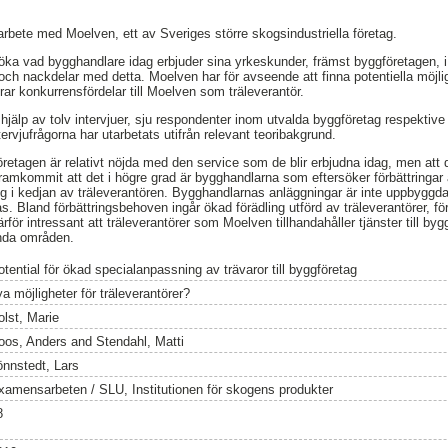
arbete med Moelven, ett av Sveriges större skogsindustriella företag.
söka vad bygghandlare idag erbjuder sina yrkeskunder, främst byggföretagen, i
och nackdelar med detta. Moelven har för avseende att finna potentiella möjligh
ar konkurrensfördelar till Moelven som träleverantör.
jälp av tolv intervjuer, sju respondenter inom utvalda byggföretag respektive
tervjufrågorna har utarbetats utifrån relevant teoribakgrund.
öretagen är relativt nöjda med den service som de blir erbjudna idag, men att 
 framkommit att det i högre grad är bygghandlarna som eftersöker förbättringar
ng i kedjan av träleverantören. Bygghandlarnas anläggningar är inte uppbyggda 
 Bland förbättringsbehoven ingår ökad förädling utförd av träleverantörer, för
därför intressant att träleverantörer som Moelven tillhandahåller tjänster till 
mnda områden.
otential för ökad specialanpassning av trävaror till byggföretag
a möjligheter för träleverantörer?
olst, Marie
oos, Anders
and
Stendahl, Matti
önnstedt, Lars
xamensarbeten / SLU, Institutionen för skogens produkter
8