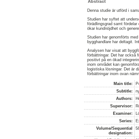
Abstract
Denna studie är utförd i sam
Studien har syftet att under
förädlingsgrad samt fördelar 
ökar kundnöjdhet och generer
Studien har genomförts med h
bygghandlare har deltagit. In
Analysen har visat att byggf
förbättringar. Det har också
positivt på en ökad integreri
inom området kan genomföras.
logistiska lösningar. Det är 
förbättringar inom ovan nä
Main title:
P
Subtitle:
ny
Authors:
H
Supervisor:
R
Examiner:
L
Series:
E
Volume/Sequential
5
designation: