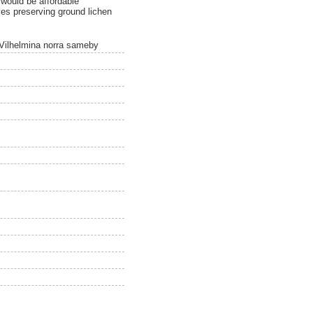
 would be affordable
ves preserving ground lichen
Vilhelmina norra sameby