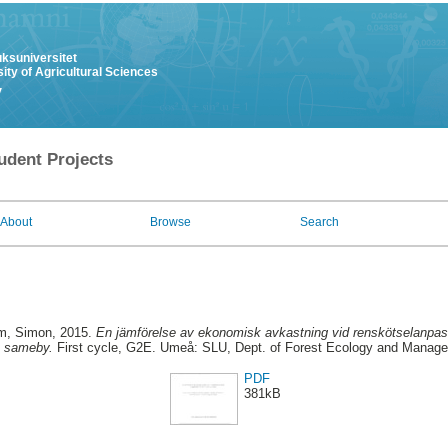
uksuniversitet
ity of Agricultural Sciences
y
udent Projects
About
Browse
Search
m, Simon
, 2015.
En jämförelse av ekonomisk avkastning vid renskötselanpas
a sameby.
First cycle, G2E. Umeå: SLU, Dept. of Forest Ecology and Manag
PDF
381kB