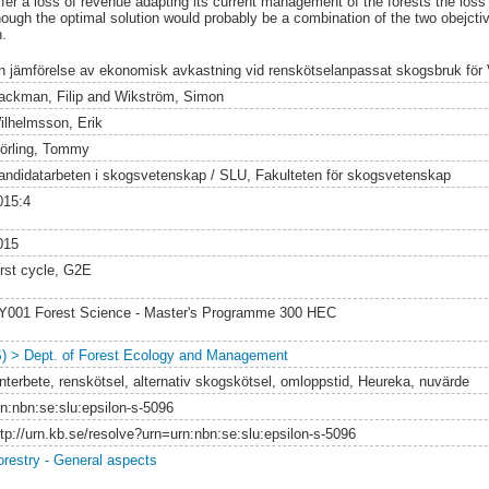
ffer a loss of revenue adapting its current management of the forests the loss
hough the optimal solution would probably be a combination of the two obejcti
n.
n jämförelse av ekonomisk avkastning vid renskötselanpassat skogsbruk för 
ackman, Filip
and
Wikström, Simon
ilhelmsson, Erik
örling, Tommy
andidatarbeten i skogsvetenskap / SLU, Fakulteten för skogsvetenskap
015:4
015
irst cycle, G2E
Y001 Forest Science - Master's Programme 300 HEC
S) > Dept. of Forest Ecology and Management
interbete, renskötsel, alternativ skogskötsel, omloppstid, Heureka, nuvärde
rn:nbn:se:slu:epsilon-s-5096
ttp://urn.kb.se/resolve?urn=urn:nbn:se:slu:epsilon-s-5096
orestry - General aspects