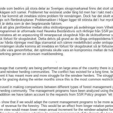
nde som bedrivs på stora delar av Sveriges skogsmarkareal finns det stort u
rkägare och samer. Problemet har existerat under lång tid men har i takt med 
t har kommit att innebära större problem för rennäringen. Dock har det skett e
s och Renbruksplaner. Problematiken i frågan ligger till största del i hur mycke
ast är detta som är den begränsande faktorn.
g på att göra jämförelser mellan olika skötselprogram på avdelningar inom Vilh
rogrammen är utformade med Heureka Beståndsvis och riktlinjer från SSR po
onstatera att en anpassning till renanpassat skogsbruk från de skötselformer
k förlust för skogsbruket. Detta delvis på grund av de långa omloppstiderna 
av hårda röjningar med låga stamantal och sämre medeltillväxt under omlopps
nnäringen skulle komma att innebära en förlust för skogsbruket så är förlusten
kulle vara genomförbar, det optimala skulle vara en kompromiss mellan de två
verkning genom en skonsam markberedning.
,
age that currently are being performed on large area of the country there is p
and reindeer herding communities. The conflict has existed for a long time, 
nt it has meant more and more struggle for the reindeer herders. The struggle 
e for grazing during the winter months since this is the most common restrictiv
cused in making comparisons between different types of forest management 
r herding community. The management programs have been analyzed using the
addition we have taken account to the requests from SSR Policy program “ett
is show that if we would adapt the current management programs to be more a
 of revenue for the forestry. This would be an effect from longer rotation per
term view would mean lower mean annual increment for the reindeer-adapted fo