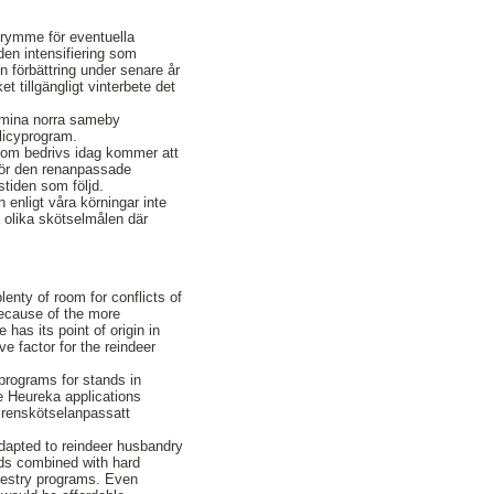
trymme för eventuella
den intensifiering som
n förbättring under senare år
t tillgängligt vinterbete det
elmina norra sameby
licyprogram.
 som bedrivs idag kommer att
för den renanpassade
tiden som följd.
 enligt våra körningar inte
 olika skötselmålen där
lenty of room for conflicts of
because of the more
has its point of origin in
e factor for the reindeer
programs for stands in
 Heureka applications
 renskötselanpassatt
dapted to reindeer husbandry
iods combined with hard
restry programs. Even