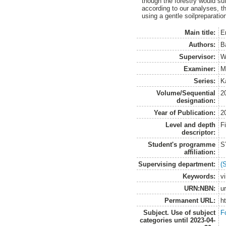
though the forestry would su
according to our analyses, t
using a gentle soilpreparatio
Main title:
E
Authors:
B
Supervisor:
W
Examiner:
M
Series:
K
Volume/Sequential
2
designation:
Year of Publication:
2
Level and depth
F
descriptor:
Student's programme
S
affiliation:
Supervising department:
(
Keywords:
v
URN:NBN:
u
Permanent URL:
h
Subject. Use of subject
F
categories until 2023-04-