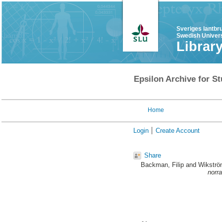
Sveriges lantbr
Swedish Univers
Librar
Epsilon Archive for St
Home
Login
Create Account
Share
Backman, Filip
and
Wikströ
norr