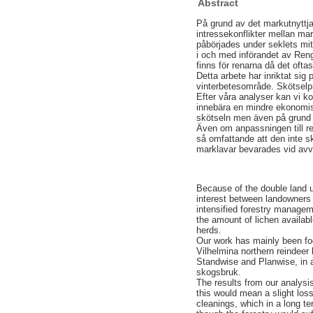
Abstract
På grund av det markutnyttja
intressekonflikter mellan ma
påbörjades under seklets mit
i och med införandet av Rengi
finns för renarna då det oft
Detta arbete har inriktat si
vinterbetesområde. Skötselp
Efter våra analyser kan vi k
innebära en mindre ekonomis
skötseln men även på grund 
Även om anpassningen till re
så omfattande att den inte s
marklavar bevarades vid av
Because of the double land us
interest between landowners 
intensified forestry manageme
the amount of lichen availabl
herds.
Our work has mainly been fo
Vilhelmina northern reindee
Standwise and Planwise, in 
skogsbruk.
The results from our analys
this would mean a slight loss
cleanings, which in a long 