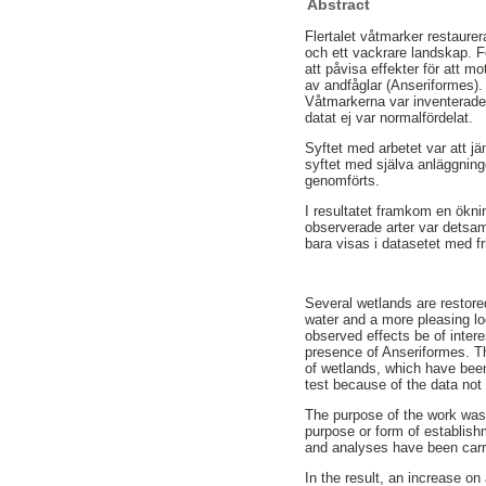
Abstract
Flertalet våtmarker restaurera
och ett vackrare landskap. F
att påvisa effekter för att m
av andfåglar (Anseriformes).
Våtmarkerna var inventerade
datat ej var normalfördelat.
Syftet med arbetet var att j
syftet med själva anläggninge
genomförts.
I resultatet framkom en ökning
observerade arter var detsam
bara visas i datasetet med fri
Several wetlands are restored
water and a more pleasing l
observed effects be of inter
presence of Anseriformes. Th
of wetlands, which have been
test because of the data not
The purpose of the work was 
purpose or form of establish
and analyses have been carr
In the result, an increase on