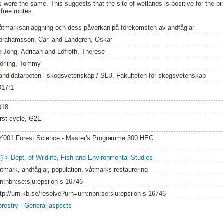
were the same. This suggests that the site of wetlands is positive for the bir
free routes.
åtmarksanläggning och dess påverkan på förekomsten av andfåglar
brahamsson, Carl
and
Landgren, Oskar
e Jong, Adriaan
and
Löfroth, Therese
örling, Tommy
andidatarbeten i skogsvetenskap / SLU, Fakulteten för skogsvetenskap
017:1
018
irst cycle, G2E
Y001 Forest Science - Master's Programme 300 HEC
S) > Dept. of Wildlife, Fish and Environmental Studies
åtmark, andfåglar, population, våtmarks-restaurering
rn:nbn:se:slu:epsilon-s-16746
ttp://urn.kb.se/resolve?urn=urn:nbn:se:slu:epsilon-s-16746
orestry - General aspects