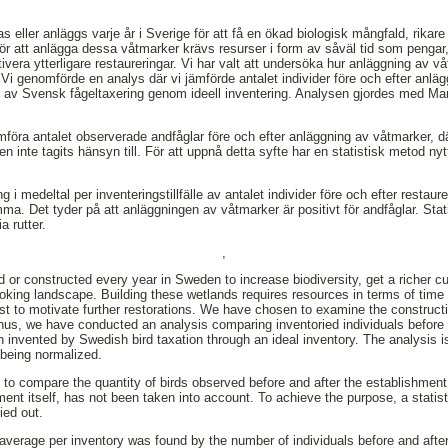
s eller anläggs varje år i Sverige för att få en ökad biologisk mångfald, rikare
ör att anlägga dessa våtmarker krävs resurser i form av såväl tid som pengar,
otivera ytterligare restaureringar. Vi har valt att undersöka hur anläggning av
 Vi genomförde en analys där vi jämförde antalet individer före och efter anlä
 av Svensk fågeltaxering genom ideell inventering. Analysen gjordes med Ma
ämföra antalet observerade andfåglar före och efter anläggning av våtmarker, d
n inte tagits hänsyn till. För att uppnå detta syfte har en statistisk metod ny
 i medeltal per inventeringstillfälle av antalet individer före och efter restau
ma. Det tyder på att anläggningen av våtmarker är positivt för andfåglar. St
a rutter.
,
 or constructed every year in Sweden to increase biodiversity, get a richer cu
ooking landscape. Building these wetlands requires resources in terms of ti
est to motivate further restorations. We have chosen to examine the constructi
us, we have conducted an analysis comparing inventoried individuals before 
 invented by Swedish bird taxation through an ideal inventory. The analysis
 being normalized.
to compare the quantity of birds observed before and after the establishment
ment itself, has not been taken into account. To achieve the purpose, a stati
ied out.
 average per inventory was found by the number of individuals before and after