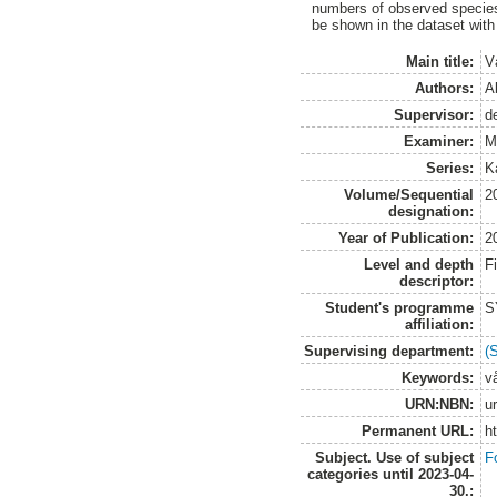
numbers of observed species 
be shown in the dataset with 
Main title:
V
Authors:
A
Supervisor:
d
Examiner:
M
Series:
K
Volume/Sequential
2
designation:
Year of Publication:
2
Level and depth
F
descriptor:
Student's programme
S
affiliation:
Supervising department:
(
Keywords:
v
URN:NBN:
u
Permanent URL:
h
Subject. Use of subject
F
categories until 2023-04-
30.: