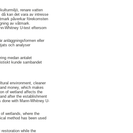
 kulturmiljö, renare vatten
 då kan det vara av intresse
 våtmark påverkar förekomsten
ggning av våtmark.
nn-Whitney U-test eftersom
är anläggningsformen eller
ttjats och analyser
rering medan antalet
atistiskt kunde sambandet
ltural environment, cleaner
me and money, which makes
on of wetland affects the
and after the establishment
 is done with Mann-Whitney U-
 of wetlands, where the
stical method has been used
 restoration while the