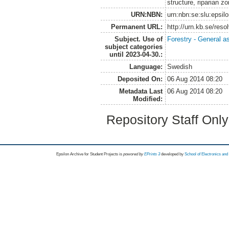
structure, riparian zo
URN:NBN:
urn:nbn:se:slu:epsil
Permanent URL:
http://urn.kb.se/res
Subject. Use of
Forestry - General a
subject categories
until 2023-04-30.:
Language:
Swedish
Deposited On:
06 Aug 2014 08:20
Metadata Last
06 Aug 2014 08:20
Modified:
Repository Staff Onl
Epsilon Archive for Student Projects is
powored by
EPrints 3
developed by
School of Electronics an