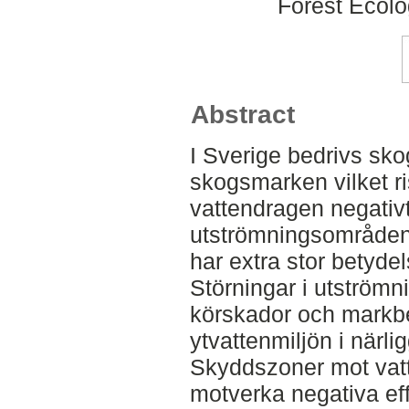
Forest Ecol
Abstract
I Sverige bedrivs sko
skogsmarken vilket ri
vattendragen negativ
utströmningsområden i
har extra stor betydel
Störningar i utströ
körskador och markbe
ytvattenmiljön i närl
Skyddszoner mot vatte
motverka negativa ef