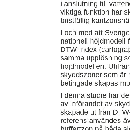
i anslutning till vat
viktiga funktion har 
bristfällig kantzonsh
I och med att Sverige
nationell höjdmodell 
DTW-index (cartograp
samma upplösning so
höjdmodellen. Utifr
skyddszoner som är h
betingade skapas mot
I denna studie har d
av införandet av sky
skapade utifrån DTW
referens användes äv
buffertzon på båda s