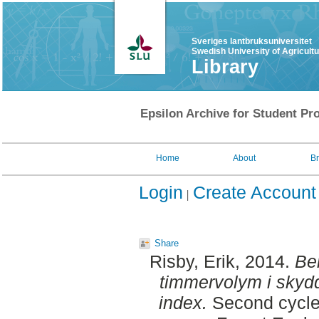
Sveriges lantbruksuniversitet
Swedish University of Agricult
Library
Epsilon Archive for Student Pro
Home
About
B
Login
Create Account
Share
Risby, Erik
, 2014.
Be
timmervolym i skyd
index.
Second cycle