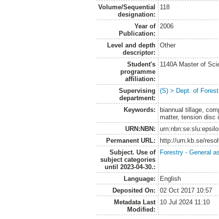
Volume/Sequential
118
designation:
Year of
2006
Publication:
Level and depth
Other
descriptor:
Student's
1140A Master of Scie
programme
affiliation:
Supervising
(S) > Dept. of Fore
department:
Keywords:
biannual tillage, comp
matter, tension disc i
URN:NBN:
urn:nbn:se:slu:epsil
Permanent URL:
http://urn.kb.se/res
Subject. Use of
Forestry - General a
subject categories
until 2023-04-30.:
Language:
English
Deposited On:
02 Oct 2017 10:57
Metadata Last
10 Jul 2024 11:10
Modified: