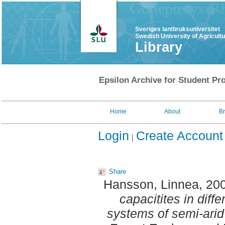
Sveriges lantbruksuniversitet
Swedish University of Agricult
Library
Epsilon Archive for Student Pro
Home
About
B
Login
Create Account
Share
Hansson, Linnea
, 20
capacitites in diff
systems of semi-arid