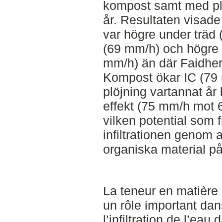
kompost samt med plö
år. Resultaten visade 
var högre under träd
(69 mm/h) och högre d
mm/h) än där Faidher
Kompost ökar IC (79
plöjning vartannat år
effekt (75 mm/h mot 
vilken potential som fi
infiltrationen genom 
organiska material på 
La teneur en matière
un rôle important dan
l’infiltration de l’ea