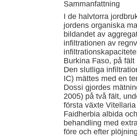
Sammanfattning
I de halvtorra jordbr
jordens organiska mat
bildandet av aggregat,
infiltrationen av reg
infiltrationskapacitete
Burkina Faso, på fält
Den slutliga infiltrat
IC) mättes med en ten
Dossi gjordes mätning
2005) på två fält, un
första växte Vitellar
Faidherbia albida oc
behandling med extra
före och efter plöjnin