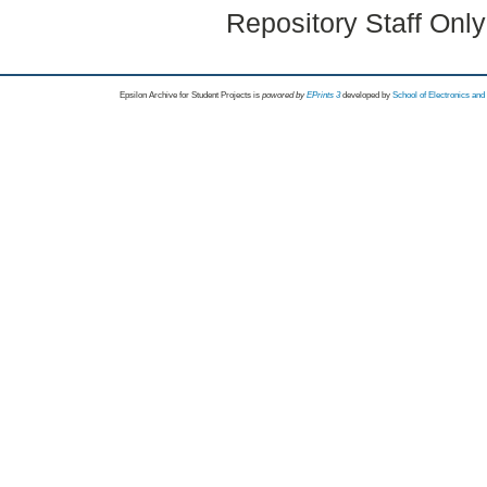
Repository Staff Onl
Epsilon Archive for Student Projects is
powored by
EPrints 3
developed by
School of Electronics an