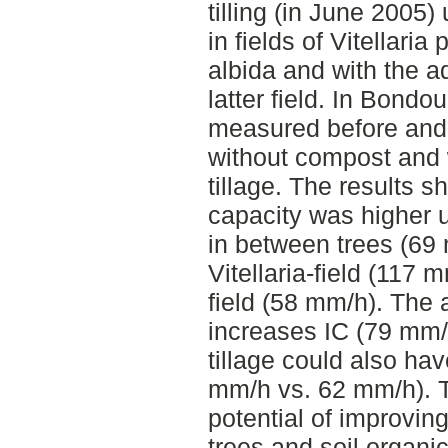
tilling (in June 2005
in fields of Vitellari
albida and with the ad
latter field. In Bondo
measured before and af
without compost and 
tillage. The results sh
capacity was higher 
in between trees (69 
Vitellaria-field (117 
field (58 mm/h). The 
increases IC (79 mm/
tillage could also ha
mm/h vs. 62 mm/h). 
potential of improving
trees and soil organic