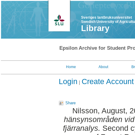
Sveriges lantbruksuniversitet
Swedish University of Agricult
Library
Epsilon Archive for Student Pro
Home
About
B
Login
Create Account
Share
Nilsson, August
, 
hänsynsområden vid 
fjärranalys.
Second cy