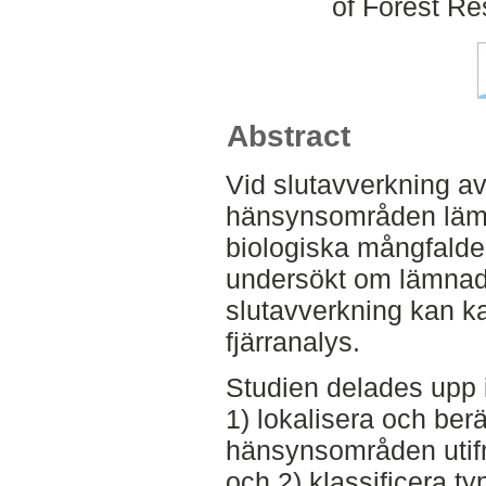
of Forest R
Abstract
Vid slutavverkning av 
hänsynsområden lämn
biologiska mångfalde
undersökt om lämna
slutavverkning kan k
fjärranalys.
Studien delades upp i
1) lokalisera och ber
hänsynsområden utif
och 2) klassificera t