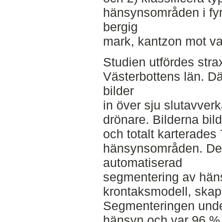
hänsynsområden i fyra
bergig
mark, kantzon mot va
Studien utfördes strax
Västerbottens län. D
bilder
in över sju slutavve
drönare. Bilderna bil
och totalt karterades 
hänsynsområden. De
automatiserad
segmentering av hän
krontaksmodell, skap
Segmenteringen unde
hänsyn och var 96 % 