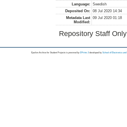
Language:
Swedish
Deposited On:
08 Jul 2020 14:34
Metadata Last
09 Jul 2020 01:18
Modified:
Repository Staff Onl
Epsilon Archive for Student Projects is
powored by
EPrints 3
developed by
School of Electronics an