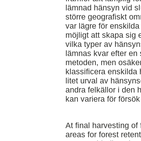
lämnad hänsyn vid sl
större geografiskt om
var lägre för enskil
möjligt att skapa sig
vilka typer av hänsy
lämnas kvar efter en
metoden, men osäkerhe
klassificera enskild
litet urval av hänsy
andra felkällor i den h
kan variera för försö
At final harvesting of 
areas for forest retent