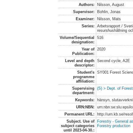
Authors:
Nilsson, August
Supervisor:
Bohlin, Jonas
Examiner:
Nilsson, Mats
Series:
Arbetsrapport / Sveri
resurshushållning o
Volume/Sequential
516
designation:
Year of
2020
Publication:
Level and depth
Second cycle, A2E
descriptor:
Student's
SY001 Forest Scien
programme
affiliation:
Supervising
(S) > Dept. of Fore
department:
Keywords:
hänsyn, slutavverkni
URN:NBN:
urn:nbn:se:slu:epsil
Permanent URL:
http://urn.kb.se/res
Subject. Use of
Forestry - General a
subject categories
Forestry production
until 2023-04-30.: