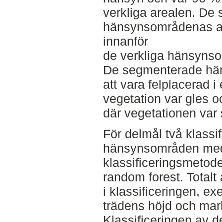
verkliga arealen. De
hänsynsområdenas are
innanför
de verkliga hänsynso
De segmenterade hä
att vara felplacerad i
vegetation var gles o
där vegetationen var 
För delmål två klassi
hänsynsområden med
klassificeringsmetod
random forest. Totalt
i klassificeringen, e
trädens höjd och mar
Klassificeringen av 